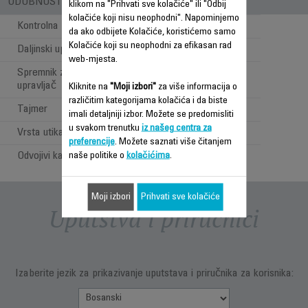
UDOBNOST PRI UPOTREBI
klikom na "Prihvati sve kolačiće" ili "Odbij
kolačiće koji nisu neophodni". Napominjemo
Kontrolna ploča
Elektronski
da ako odbijete Kolačiće, koristićemo samo
Kolačiće koji su neophodni za efikasan rad
Daljinski upravljač
web-mjesta.
Spremnik za daljinski
upravljač
Kliknite na
"Moji izbori"
za više informacija o
različitim kategorijama kolačića i da biste
Tajmer
imali detaljniji izbor. Možete se predomisliti
u svakom trenutku
iz našeg centra za
Vrsta utikača
EUR
preferencije
. Možete saznati više čitanjem
Odvojivi kabal
naše politike o
kolačićima
.
Moji izbori
Prihvati sve kolačiće
Uputstva i priručnici
Izaberite jezik za prikazivanje uputstava i priručnika za korisnika: