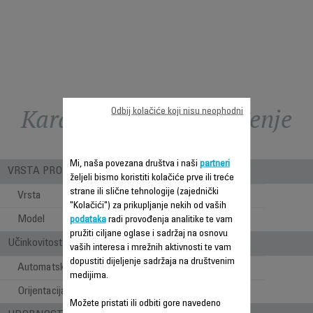
Karakteristike - Poređenje
Odbij kolačiće koji nisu neophodni
Mi, naša povezana društva i naši
partneri
VRSTA PROIZVODA
željeli bismo koristiti kolačiće prve ili treće
strane ili slične tehnologije (zajednički
Vrsta
Klasični
"Kolačići") za prikupljanje nekih od vaših
Model
Stojeći
podataka
radi provođenja analitike te vam
pružiti ciljane oglase i sadržaj na osnovu
Učinkovitost u protoku zraka
vaših interesa i mrežnih aktivnosti te vam
dopustiti dijeljenje sadržaja na društvenim
Automatska oscilacija
medijima.
Orijentacija
Možete pristati ili odbiti gore navedeno