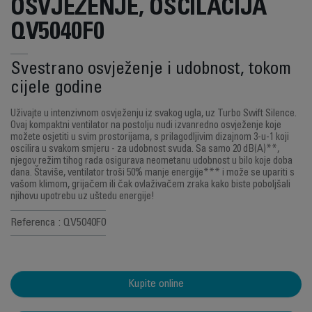
OSVJEŽENJE, OSCILACIJA
QV5040F0
Svestrano osvježenje i udobnost, tokom
cijele godine
Uživajte u intenzivnom osvježenju iz svakog ugla, uz Turbo Swift Silence.
Ovaj kompaktni ventilator na postolju nudi izvanredno osvježenje koje
možete osjetiti u svim prostorijama, s prilagodljivim dizajnom 3-u-1 koji
oscilira u svakom smjeru - za udobnost svuda. Sa samo 20 dB(A)**,
njegov režim tihog rada osigurava neometanu udobnost u bilo koje doba
dana. Štaviše, ventilator troši 50% manje energije*** i može se upariti s
vašom klimom, grijačem ili čak ovlaživačem zraka kako biste poboljšali
njihovu upotrebu uz uštedu energije!
Referenca : QV5040F0
Kupite online