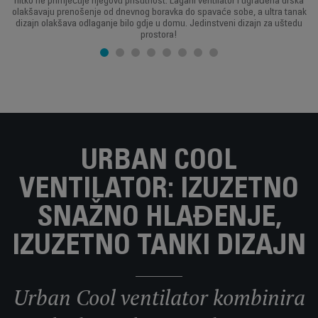
nitko ne primjećuje njegovu prisutnost. Lagani ventilator i ugrađena drška
olakšavaju prenošenje od dnevnog boravka do spavaće sobe, a ultra tanak
dizajn olakšava odlaganje bilo gdje u domu. Jedinstveni dizajn za uštedu
prostora!
URBAN COOL
VENTILATOR: IZUZETNO
SNAŽNO HLAĐENJE,
IZUZETNO TANKI DIZAJN
Urban Cool ventilator kombinira