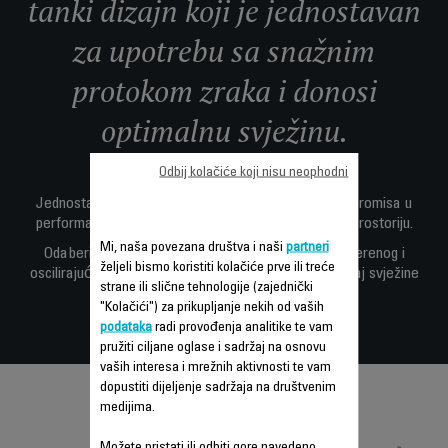
tanki dizajn koji je jednostavan
za upotrebu sa snažnim
protokom zraka i donosi
optimalnu svježinu.
Odbij kolačiće koji nisu neophodni
Jednostavan za postavljanje ili odlaganje, bez kompromisa u
performansama, osigurava tiho kolanje zraka kroz prostoriju.
Mi, naša povezana društva i naši
partneri
Odaberite između tri različite brzine i između usmjerenog i
željeli bismo koristiti kolačiće prve ili treće
oscilirajućeg protoka zraka, za personalizirani osjećaj svježine
strane ili slične tehnologije (zajednički
prilagođen svakoj situaciji.
"Kolačići") za prikupljanje nekih od vaših
podataka
radi provođenja analitike te vam
pružiti ciljane oglase i sadržaj na osnovu
vaših interesa i mrežnih aktivnosti te vam
dopustiti dijeljenje sadržaja na društvenim
medijima.
Možete pristati ili odbiti gore navedeno