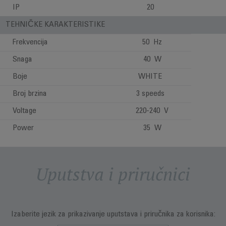
IP
20
TEHNIČKE KARAKTERISTIKE
Frekvencija
50 Hz
Snaga
40 W
Boje
WHITE
Broj brzina
3 speeds
Voltage
220-240 V
Power
35 W
Uputstva i priručnici
Izaberite jezik za prikazivanje uputstava i priručnika za korisnika: