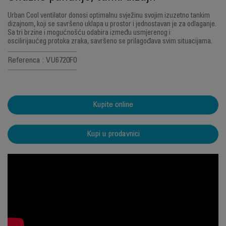
Urban Cool ventilator donosi optimalnu svježinu svojim izuzetno tankim
dizajnom, koji se savršeno uklapa u prostor i jednostavan je za odlaganje.
Sa tri brzine i mogućnošću odabira između usmjerenog i
oscilirijaućeg protoka zraka, savršeno se prilagođava svim situacijama.
Referenca : VU6720F0
Kupite online
Kupi u prodavnici