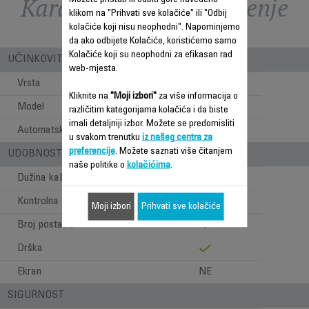
Karakteristike - Poređenje
klikom na "Prihvati sve kolačiće" ili "Odbij
kolačiće koji nisu neophodni". Napominjemo
da ako odbijete Kolačiće, koristićemo samo
Kolačiće koji su neophodni za efikasan rad
UČINKOVITOST PUHANJA
web-mjesta.
Vrsta
Toranj
Kliknite na
"Moji izbori"
za više informacija o
Model
Stojeći
različitim kategorijama kolačića i da biste
imali detaljniji izbor. Možete se predomisliti
Automatska oscilacija
u svakom trenutku
iz našeg centra za
preferencije
. Možete saznati više čitanjem
UDOBNOST PRI UPOTREBI
naše politike o
kolačićima
.
Dužina kabla
1.8 m
Kontrolna ploča
Mehanički
Moji izbori
Prihvati sve kolačiće
Broj postavki
3
Drška
Ekran
NE
SIGURNOST