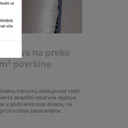
phodni za
etaljniji
nati više
dijelova na preko
m² površine
imalnu trenutnu dostupnost vaših
enta skladišti rezervne dijelove
be u godinama koje dolaze, na
 proizvodnja zaustavljena.