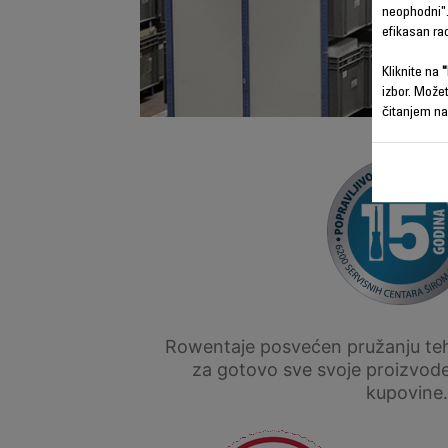
neophodni".
efikasan ra
Kliknite na
"
izbor. Može
čitanjem na
Rowentaje posvećen pružanju tehn
za gotovo sve svoje proizvod
kupovine.