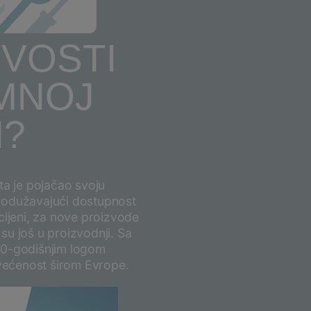
baveza
IVOSTI
MNOJ
I?
ta je pojačao svoju
rodužavajući dostupnost
cijeni, za nove proizvode
 su još u proizvodnji. Sa
10-godišnjim logom
svećenost širom Evrope.