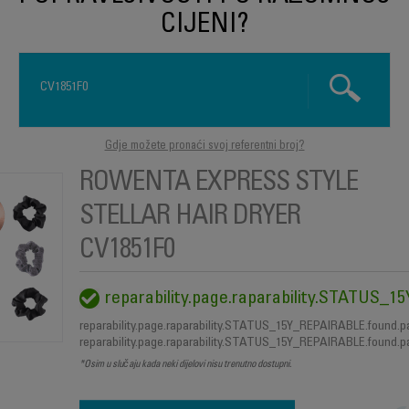
CIJENI?
Gdje možete pronaći svoj referentni broj?
ROWENTA EXPRESS STYLE
STELLAR HAIR DRYER
KAKO TO URADITI?
SERVISERI
NAŠA RJEŠENJ
CV1851F0
reparability.page.raparability.STATUS
reparability.page.raparability.STATUS_15Y_REPAIRABLE.found.p
reparability.page.raparability.STATUS_15Y_REPAIRABLE.found.p
Šta predstav
*Osim u slučaju kada neki dijelovi nisu trenutno dostupni.