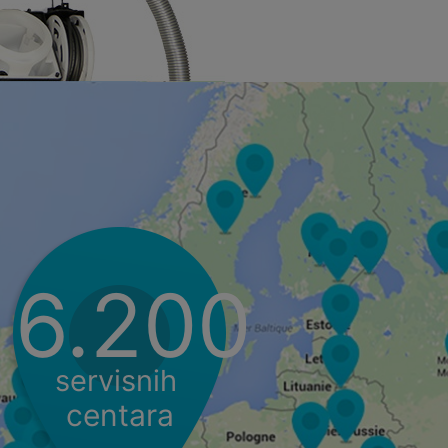
6.200
servisnih
centara