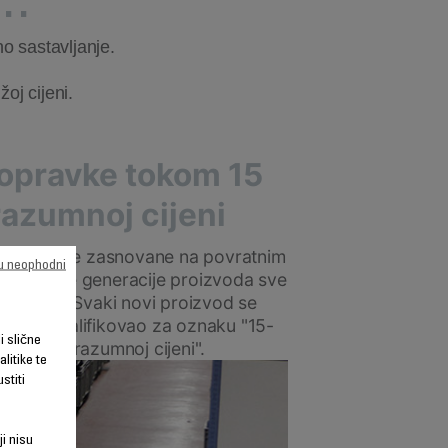
o sastavljanje.
oj cijeni.
opravke tokom 15
razumnoj cijeni
u proizvode zasnovane na povratnim
su neophodni
ineći nove generacije proizvoda sve
avljanje. Svaki novi proizvod se
o bi se kvalifikovao za oznaku "15-
li slične
ivost po razumnoj cijeni".
litike te
stiti
ji nisu