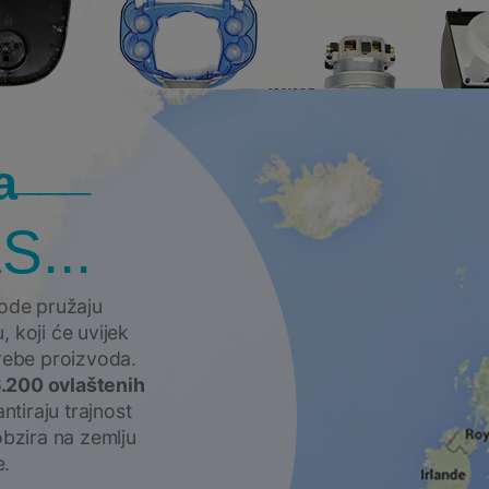
a
S...
vode pružaju
 koji će uvijek
trebe proizvoda.
6.200 ovlaštenih
ntiraju trajnost
obzira na zemlju
e.