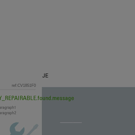
A
3D ŠTAMPANJE
ref:CV1851F0
_15Y_REPAIRABLE.found.message
aragraph1
aragraph2
lja 15-