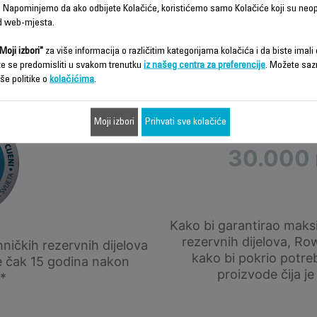
 Napominjemo da ako odbijete Kolačiće, koristićemo samo Kolačiće koji su neo
d web-mjesta.
Moji izbori"
za više informacija o različitim kategorijama kolačića i da biste imali d
te se predomisliti u svakom trenutku
iz našeg centra za preferencije
. Možete saz
še politike o
kolačićima
.
8,3 miliona 
Moji izbori
Prihvati sve kolačiće
30.000 
Kako bi garantirao maks
rezervnih dijelova, Row
ičkih rezervnih dijelova
kako bi pokrio potre
e čak 15 godina nakon
proizvode čija je
*