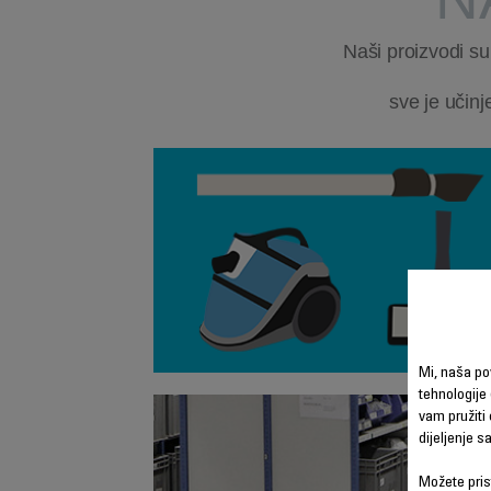
Naši proizvodi su
sve je učinj
Mi, naša po
tehnologije 
vam pružiti 
dijeljenje 
Možete prist