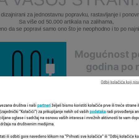
 dizajnirani za jednostavnu popravku, rastavljanje i ponovn
Sa više od 50.000 artikala na zalihama,
eno da se popravi samo ono što je neophodno i to po najniž
Mogućnost p
godina po 
Rowentainženjeri razvijaj
Odbij kolačiće koji ni
informacijama sa terena, č
lakšim za ponovno sast
sistematski analizira kak
vezana društva i naši
partneri
željeli bismo koristiti kolačiće prve ili treće strane i
godišnja popravlj
(zajednički "Kolačići") za prikupljanje nekih od vaših
podataka
radi provođenja ana
ciljane oglase i sadržaj na osnovu vaših interesa i mrežnih aktivnosti te vam dopu
sadržaja na društvenim medijima.
ati ili odbiti gore navedeno klikom na "Prihvati sve kolačiće" ili "Odbij kolačiće ko