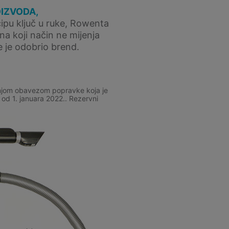
OIZVODA,
cipu ključ u ruke, Rowenta
na koji način ne mijenja
e je odobrio brend.
išnjom obavezom popravke koja je
od 1. januara 2022.. Rezervni