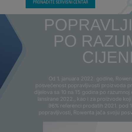
godišnja o
PRONAĐITE SERVISNI CENTAR
POPRAVLJ
PO RAZU
CIJEN
Od 1. januara 2022. godine, Rowen
posvećenost popravljivosti proizvoda p
dijelova sa 10 na 15 godina po razumnoj 
lansirane 2022., kao i za proizvode koji
96% referenci prodatih 2021. pod 
popravljivosti, Rowenta jača svoju po