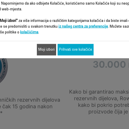
 Napominjemo da ako odbijete Kolačiće, koristićemo samo Kolačiće koji su neo
d web-mjesta.
Moji izbori"
za više informacija o različitim kategorijama kolačića i da biste imali d
te se predomisliti u svakom trenutku
iz našeg centra za preferencije
. Možete saz
še politike o
kolačićima
.
8,3 miliona 
Moji izbori
Prihvati sve kolačiće
30.000 
Kako bi garantirao maks
rezervnih dijelova, Row
ičkih rezervnih dijelova
kako bi pokrio potre
e čak 15 godina nakon
proizvode čija je
*