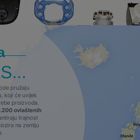
a
S...
vode pružaju
 koji će uvijek
trebe proizvoda.
6.200 ovlaštenih
ntiraju trajnost
obzira na zemlju
e.