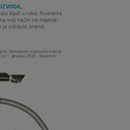
OIZVODA,
cipu ključ u ruke, Rowenta
na koji način ne mijenja
e je odobrio brend.
išnjom obavezom popravke koja je
od 1. januara 2022.. Rezervni