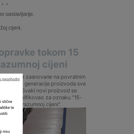
o sastavljanje.
oj cijeni.
opravke tokom 15
razumnoj cijeni
u proizvode zasnovane na povratnim
su neophodni
ineći nove generacije proizvoda sve
avljanje. Svaki novi proizvod se
o bi se kvalifikovao za oznaku "15-
li slične
ivost po razumnoj cijeni".
litike te
stiti
ji nisu