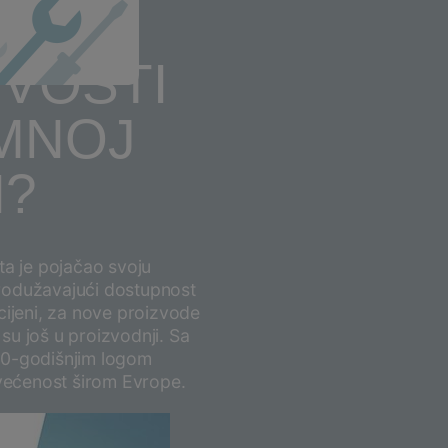
baveza
IVOSTI
MNOJ
I?
ta je pojačao svoju
rodužavajući dostupnost
cijeni, za nove proizvode
 su još u proizvodnji. Sa
10-godišnjim logom
svećenost širom Evrope.