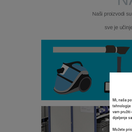
Naši proizvodi su
sve je učinj
Mi, naša po
tehnologije 
vam pružiti 
dijeljenje 
Možete prist