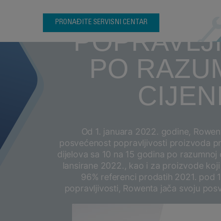
godišnja o
PRONAĐITE SERVISNI CENTAR
POPRAVLJ
PO RAZU
CIJEN
Od 1. januara 2022. godine, Rowen
posvećenost popravljivosti proizvoda p
dijelova sa 10 na 15 godina po razumnoj 
lansirane 2022., kao i za proizvode koji
96% referenci prodatih 2021. pod 
popravljivosti, Rowenta jača svoju po