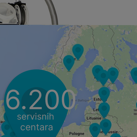
6.200
servisnih
centara