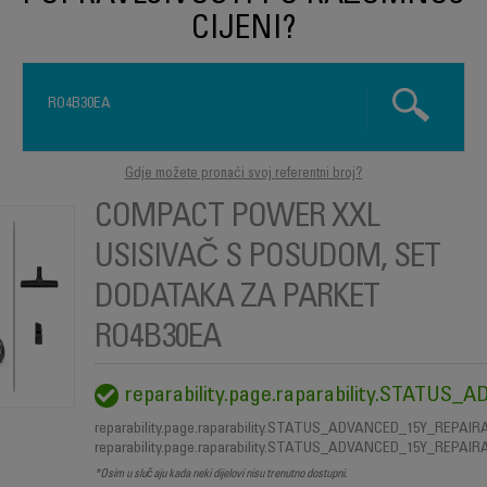
CIJENI?
Gdje možete pronaći svoj referentni broj?
COMPACT POWER XXL
USISIVAČ S POSUDOM, SET
KAKO TO URADITI?
SERVISERI
NAŠA RJEŠENJ
DODATAKA ZA PARKET
RO4B30EA
reparability.page.raparability.STATU
Šta predstav
reparability.page.raparability.STATUS_ADVANCED_15Y_REPAIR
reparability.page.raparability.STATUS_ADVANCED_15Y_REPAIR
*Osim u slučaju kada neki dijelovi nisu trenutno dostupni.