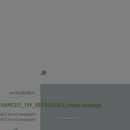
A
3D ŠTAMPANJE
ref:RO4B30EA
S_ADVANCED_15Y_REPAIRABLE.found.message
lja 15-
ABLE.found.paragraph1
ABLE.found.paragraph2