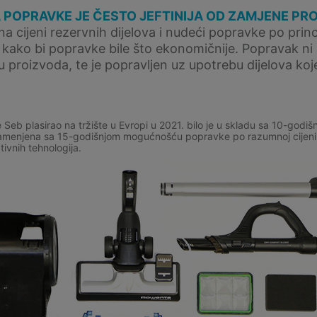
 POPRAVKE JE ČESTO JEFTINIJA OD ZAMJENE PR
na cijeni rezervnih dijelova i nudeći popravke po prin
e kako bi popravke bile što ekonomičnije. Popravak ni 
tu proizvoda, te je popravljen uz upotrebu dijelova koj
 Seb plasirao na tržište u Evropi u 2021. bilo je u skladu sa 10-god
 zamenjena sa 15-godišnjom mogućnošću popravke po razumnoj cijeni 
ativnih tehnologija.