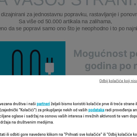
 dizajnirani za jednostavnu popravku, rastavljanje i ponovn
Sa više od 50.000 artikala na zalihama,
eno da se popravi samo ono što je neophodno i to po najniž
Mogućnost p
godina po 
Rowentainženjeri razvijaj
Odbij kolačiće koji ni
informacijama sa terena, č
lakšim za ponovno sast
sistematski analizira kak
vezana društva i naši
partneri
željeli bismo koristiti kolačiće prve ili treće strane i
godišnja popravlj
(zajednički "Kolačići") za prikupljanje nekih od vaših
podataka
radi provođenja ana
ciljane oglase i sadržaj na osnovu vaših interesa i mrežnih aktivnosti te vam dopu
sadržaja na društvenim medijima.
ati ili odbiti gore navedeno klikom na "Prihvati sve kolačiće" ili "Odbij kolačiće ko