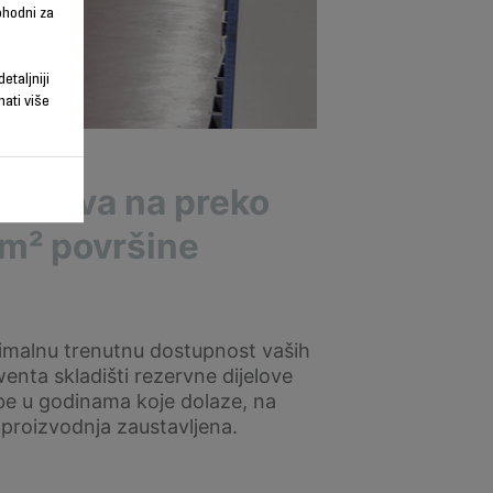
phodni za
etaljniji
nati više
dijelova na preko
m² površine
imalnu trenutnu dostupnost vaših
enta skladišti rezervne dijelove
be u godinama koje dolaze, na
 proizvodnja zaustavljena.