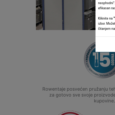
neophodni".
efikasan ra
Kliknite na
"
izbor. Može
čitanjem na
Rowentaje posvećen pružanju tehn
za gotovo sve svoje proizvod
kupovine.