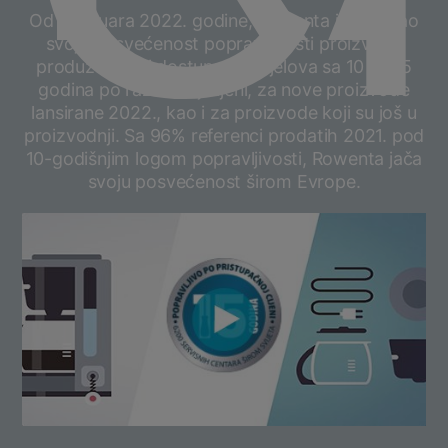
Od 1. januara 2022. godine, Rowenta je pojačao
svoju posvećenost popravljivosti proizvoda
produžavajući dostupnost dijelova sa 10 na 15
godina po razumnoj cijeni, za nove proizvode
lansirane 2022., kao i za proizvode koji su još u
proizvodnji. Sa 96% referenci prodatih 2021. pod
10-godišnjim logom popravljivosti, Rowenta jača
svoju posvećenost širom Evrope.