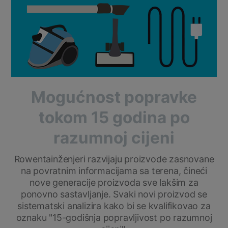
Mogućnost popravke
tokom 15 godina po
razumnoj cijeni
Rowentainženjeri razvijaju proizvode zasnovane
na povratnim informacijama sa terena, čineći
nove generacije proizvoda sve lakšim za
ponovno sastavljanje. Svaki novi proizvod se
sistematski analizira kako bi se kvalifikovao za
oznaku "15-godišnja popravljivost po razumnoj