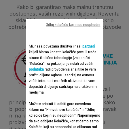
Kako bi garantirao maksimalnu trenutnu
dostupnost vaših rezervnih dijelova, Rowenta
skladišti rezervne dijelove kako bi pokrio
Odbij kolačiće koji nisu neophodni
potrebe u godinama koje dolaze, na proizvode
čija je proizvodnja zaustavljena.
Mi, naša povezana društva i naši
partneri
željeli bismo koristiti kolačiće prve ili treće
CIJENA POPRAVKE
strane ili slične tehnologije (zajednički
JE ČESTO JEFTINIJA
"Kolačići") za prikupljanje nekih od vaših
OD ZAMJENE
podataka
radi provođenja analitike te vam
PROIZVODA,
pružiti ciljane oglase i sadržaj na osnovu
vaših interesa i mrežnih aktivnosti te vam
Radeći na cijeni
dopustiti dijeljenje sadržaja na društvenim
rezervnih dijelova i
medijima.
nudeći popravke po
principu ključ u ruke, Rowenta čini sve kako
Možete pristati ili odbiti gore navedeno
bi popravke bile što ekonomičnije. Popravak
klikom na "Prihvati sve kolačiće" ili "Odbij
ni na koji način ne mijenja kvalitetu
kolačiće koji nisu neophodni". Napominjemo
proizvoda, te je popravljen uz upotrebu
da ako odbijete Kolačiće, koristićemo samo
Kolačiće koji su neophodni za efikasan rad
dijelova koje je odobrio brend.