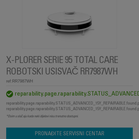
X-PLORER SERIE 95 TOTAL CARE
ROBOTSKI USISVAČ RR7987WH
ref:RR7987WH
reparability.page.raparability.STATUS_ADVAN
reparability.page.raparability.STATUS_ADVANCED_15Y_REPAIRABLE.found.
reparability.page.raparability.STATUS_ADVANCED_15Y_REPAIRABLE.found.
*Osim u slučaju kada neki dijelovi nisu trenutno dostupni.
PRONAĐITE SERVISNI CENTAR