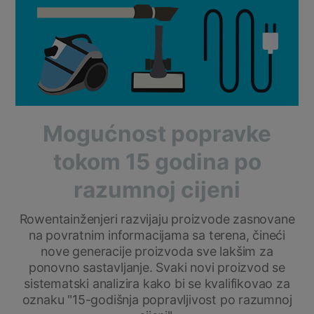
Mogućnost popravke
tokom 15 godina po
razumnoj cijeni
Rowentainženjeri razvijaju proizvode zasnovane
na povratnim informacijama sa terena, čineći
nove generacije proizvoda sve lakšim za
ponovno sastavljanje. Svaki novi proizvod se
sistematski analizira kako bi se kvalifikovao za
oznaku "15-godišnja popravljivost po razumnoj