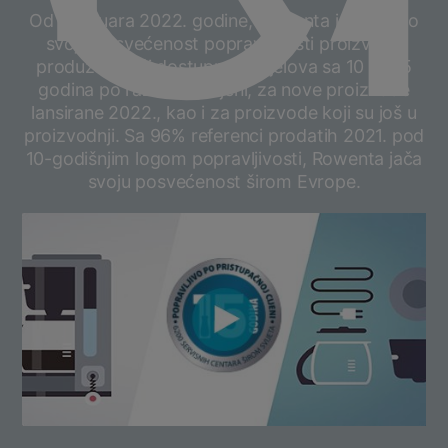
Od 1. januara 2022. godine, Rowenta je pojačao
svoju posvećenost popravljivosti proizvoda
produžavajući dostupnost dijelova sa 10 na 15
godina po razumnoj cijeni, za nove proizvode
lansirane 2022., kao i za proizvode koji su još u
proizvodnji. Sa 96% referenci prodatih 2021. pod
10-godišnjim logom popravljivosti, Rowenta jača
svoju posvećenost širom Evrope.