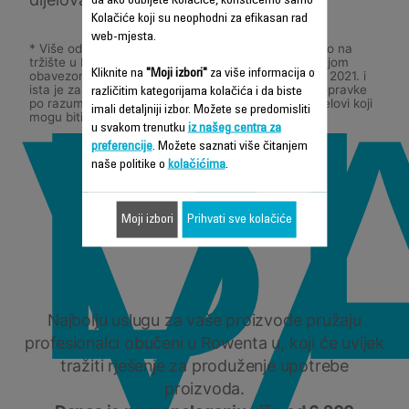
da ako odbijete Kolačiće, koristićemo samo
B
Kolačiće koji su neophodni za efikasan rad
web-mjesta.
* Više od 96% proizvoda koje je Groupe Seb plasirao na
tržište u Evropi u 2021. bilo je u skladu sa 10-godišnjom
VA
Kliknite na
"Moji izbori"
za više informacija o
obavezom popravke koja je važila do 31. decembra 2021. i
ista je zamenjena sa 15-godišnjom mogućnošću popravke
različitim kategorijama kolačića i da biste
po razumnoj cijeni od 1. januara 2022.. Rezervni dijelovi koji
imali detaljniji izbor. Možete se predomisliti
mogu biti izvedeni iz alternativnih tehnologija.
u svakom trenutku
iz našeg centra za
preferencije
. Možete saznati više čitanjem
Rowenta
naše politike o
kolačićima
.
Moji izbori
Prihvati sve kolačiće
Najbolju uslugu za vaše proizvode pružaju
profesionalci obučeni u Rowenta u, koji će uvijek
tražiti rješenje za produženje upotrebe
proizvoda.