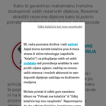
Kako bi garantirao maksimalnu trenutnu
dostupnost vaših rezervnih dijelova, Rowenta
skladišti rezervne dijelove kako bi pokrio
potrebe u godinama koje dolaze, na proizvode
Odbij kolačiće koji nisu neophodni
čija je proizvodnja zaustavljena.
Mi, naša povezana društva i naši
partneri
CIJENA POPRAVKE
željeli bismo koristiti kolačiće prve ili treće
JE ČESTO JEFTINIJA
strane ili slične tehnologije (zajednički
OD ZAMJENE
"Kolačići") za prikupljanje nekih od vaših
PROIZVODA,
podataka
radi provođenja analitike te vam
Radeći na cijeni
pružiti ciljane oglase i sadržaj na osnovu
rezervnih dijelova i
vaših interesa i mrežnih aktivnosti te vam
dopustiti dijeljenje sadržaja na društvenim
nudeći popravke po
medijima.
principu ključ u ruke, Rowenta čini sve kako
bi popravke bile što ekonomičnije. Popravak
Možete pristati ili odbiti gore navedeno
ni na koji način ne mijenja kvalitetu
klikom na "Prihvati sve kolačiće" ili "Odbij
proizvoda, te je popravljen uz upotrebu
kolačiće koji nisu neophodni". Napominjemo
dijelova koje je odobrio brend.