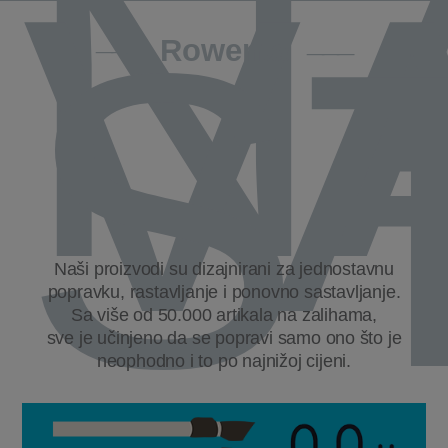
N
V
ST
Rowenta
Naši proizvodi su dizajnirani za jednostavnu
popravku, rastavljanje i ponovno sastavljanje.
Sa više od 50.000 artikala na zalihama,
sve je učinjeno da se popravi samo ono što je
neophodno i to po najnižoj cijeni.