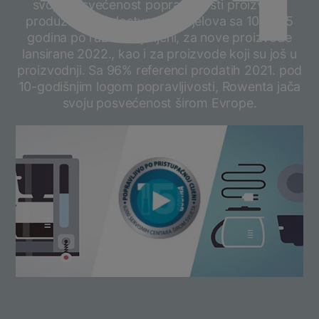
svoju posvećenost popravljivosti proizvoda
produžavajući dostupnost dijelova sa 10 na 15
godina po razumnoj cijeni, za nove proizvode
lansirane 2022., kao i za proizvode koji su još u
proizvodnji. Sa 96% referenci prodatih 2021. pod
10-godišnjim logom popravljivosti, Rowenta jača
svoju posvećenost širom Evrope.