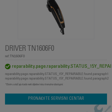
DRIVER TN1606F0
ref:TN1606F0
reparability.page.raparability.STATUS_15Y_REP
reparability.page.raparability.STATUS_15Y_REPAIRABLE.found.paragraph1
reparability.page.raparability.STATUS_15Y_REPAIRABLE.found.paragraph2
*Osim u slučaju kada neki dijelovi nisu trenutno dostupni.
PRONAĐITE SERVISNI CENTAR