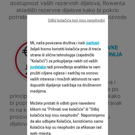
dostupnost vaših rezervnih dijelova, Rowenta
skladišti rezervne dijelove kako bi pokrio
potrebe u godinama koje dolaze, na proizvode
Odbij kolačiće koji nisu neophodni
čija je proizvodnja zaustavljena.
Mi, naša povezana društva i naši
partneri
CIJENA POPRAVKE
željeli bismo koristiti kolačiće prve ili treće
JE ČESTO JEFTINIJA
strane ili slične tehnologije (zajednički
OD ZAMJENE
"Kolačići") za prikupljanje nekih od vaših
podataka
radi provođenja analitike te vam
PROIZVODA,
pružiti ciljane oglase i sadržaj na osnovu
Radeći na cijeni
vaših interesa i mrežnih aktivnosti te vam
rezervnih dijelova i
dopustiti dijeljenje sadržaja na društvenim
nudeći popravke po
medijima.
principu ključ u ruke, Rowenta čini sve kako
bi popravke bile što ekonomičnije. Popravak
Možete pristati ili odbiti gore navedeno
ni na koji način ne mijenja kvalitetu
klikom na "Prihvati sve kolačiće" ili "Odbij
kolačiće koji nisu neophodni". Napominjemo
proizvoda, te je popravljen uz upotrebu
da ako odbijete Kolačiće, koristićemo samo
dijelova koje je odobrio brend.
Kolačiće koji su neophodni za efikasan rad
web-mjesta.