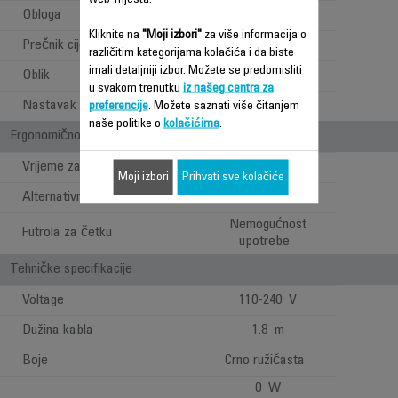
Obloga
Keratin & Shine
Kliknite na
"Moji izbori"
za više informacija o
Prečnik cijevi
10 mm
različitim kategorijama kolačića i da biste
imali detaljniji izbor. Možete se predomisliti
Oblik
Ostalo
u svakom trenutku
iz našeg centra za
Nastavak 1:
Rukavica
preferencije
. Možete saznati više čitanjem
naše politike o
kolačićima
.
Ergonomičnost / Udobnost pri upotrebi
Vrijeme zagrijavanja
30 s
Moji izbori
Prihvati sve kolačiće
Alternativna rotacija
Nema
Nemogućnost
Futrola za četku
upotrebe
Tehničke specifikacije
Voltage
110-240 V
Dužina kabla
1.8 m
Boje
Crno ružičasta
0 W