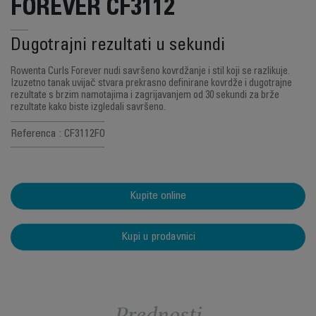
FOREVER CF3112
Dugotrajni rezultati u sekundi
Rowenta Curls Forever nudi savršeno kovrdžanje i stil koji se razlikuje.
Izuzetno tanak uvijač stvara prekrasno definirane kovrdže i dugotrajne
rezultate s brzim namotajima i zagrijavanjem od 30 sekundi za brže
rezultate kako biste izgledali savršeno.
Referenca : CF3112F0
Kupite online
Kupi u prodavnici
Prednosti