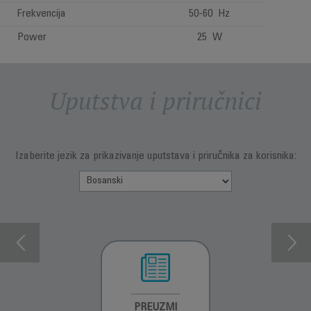
Frekvencija
50-60 Hz
Power
25 W
Uputstva i priručnici
Izaberite jezik za prikazivanje uputstava i priručnika za korisnika:
INFORMACIJE O
PREUZMI
INFORMACIJE O