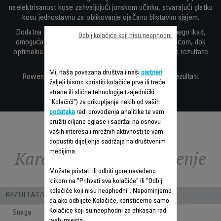
naelektrisanost kose zahvaljujući jonskom učinku, stvarajući glatku
kosu jednostavnu za oblikovanje ojačanu blistavim sjajem.
Dodatna oprema u vidu rukavice čini uvijanje lakšim nego ikad,
Odbij kolačiće koji nisu neophodni
omogućavajući vam postizanje stila s potpunom lakoćom, dok
optimalna temperatura od 180 ° C osigurava savršene rezultate
bez ekstremnog zagrijavanja.
Mi, naša povezana društva i naši
partneri
Rowenta Curls Forever: prekrasni stil i dugotrajni rezultati.
željeli bismo koristiti kolačiće prve ili treće
strane ili slične tehnologije (zajednički
"Kolačići") za prikupljanje nekih od vaših
podataka
radi provođenja analitike te vam
pružiti ciljane oglase i sadržaj na osnovu
vaših interesa i mrežnih aktivnosti te vam
dopustiti dijeljenje sadržaja na društvenim
Karakteristike - Poređenje
medijima.
Možete pristati ili odbiti gore navedeno
klikom na "Prihvati sve kolačiće" ili "Odbij
kolačiće koji nisu neophodni". Napominjemo
REZULTAT/UPOTREBA
da ako odbijete Kolačiće, koristićemo samo
Kolačiće koji su neophodni za efikasan rad
Snaga
25
web-mjesta.