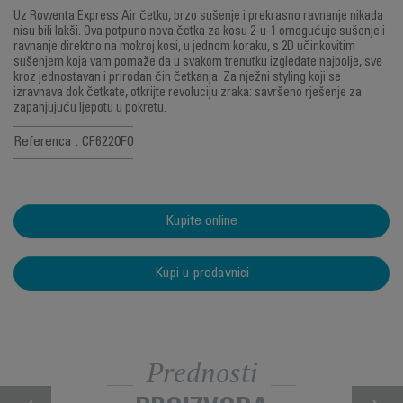
Uz Rowenta Express Air četku, brzo sušenje i prekrasno ravnanje nikada
nisu bili lakši. Ova potpuno nova četka za kosu 2-u-1 omogućuje sušenje i
ravnanje direktno na mokroj kosi, u jednom koraku, s 2D učinkovitim
sušenjem koja vam pomaže da u svakom trenutku izgledate najbolje, sve
kroz jednostavan i prirodan čin četkanja. Za nježni styling koji se
izravnava dok četkate, otkrijte revoluciju zraka: savršeno rješenje za
zapanjujuću ljepotu u pokretu.
Referenca : CF6220F0
Kupite online
Kupi u prodavnici
Prednosti