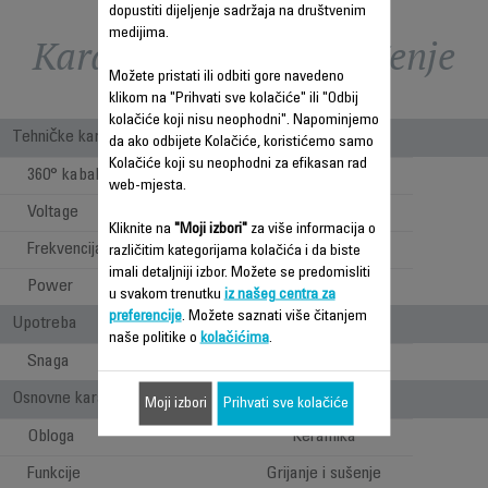
dopustiti dijeljenje sadržaja na društvenim
medijima.
Karakteristike - Poređenje
Možete pristati ili odbiti gore navedeno
klikom na "Prihvati sve kolačiće" ili "Odbij
kolačiće koji nisu neophodni". Napominjemo
Tehničke karakteristike
da ako odbijete Kolačiće, koristićemo samo
Kolačiće koji su neophodni za efikasan rad
360° kabal
web-mjesta.
Voltage
220-240 V
Kliknite na
"Moji izbori"
za više informacija o
Frekvencija
50-60 Hz
različitim kategorijama kolačića i da biste
imali detaljniji izbor. Možete se predomisliti
Power
1000 W
u svakom trenutku
iz našeg centra za
preferencije
. Možete saznati više čitanjem
Upotreba
naše politike o
kolačićima
.
Snaga
1000
Osnovne karakteristike
Moji izbori
Prihvati sve kolačiće
Obloga
Keramika
Funkcije
Grijanje i sušenje