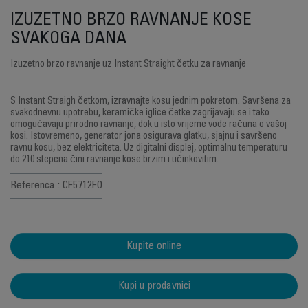
IZUZETNO BRZO RAVNANJE KOSE
SVAKOGA DANA
Izuzetno brzo ravnanje uz Instant Straight četku za ravnanje
S Instant Straigh četkom, izravnajte kosu jednim pokretom. Savršena za
svakodnevnu upotrebu, keramičke iglice četke zagrijavaju se i tako
omogućavaju prirodno ravnanje, dok u isto vrijeme vode računa o vašoj
kosi. Istovremeno, generator jona osigurava glatku, sjajnu i savršeno
ravnu kosu, bez elektriciteta. Uz digitalni displej, optimalnu temperaturu
do 210 stepena čini ravnanje kose brzim i učinkovitim.
Referenca : CF5712F0
Kupite online
Kupi u prodavnici