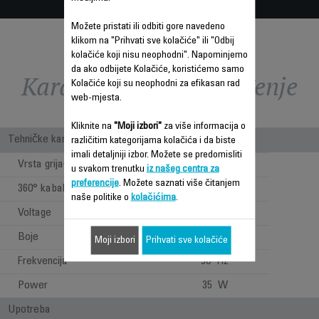
Možete pristati ili odbiti gore navedeno
klikom na "Prihvati sve kolačiće" ili "Odbij
kolačiće koji nisu neophodni". Napominjemo
da ako odbijete Kolačiće, koristićemo samo
Karakteristike - Poređenje
Kolačiće koji su neophodni za efikasan rad
web-mjesta.
Kliknite na
"Moji izbori"
za više informacija o
Tehničke karakteristike
različitim kategorijama kolačića i da biste
imali detaljniji izbor. Možete se predomisliti
Vrsta grijača
Keramika
u svakom trenutku
iz našeg centra za
preferencije
. Možete saznati više čitanjem
360° kabal
naše politike o
kolačićima
.
Voltage
230 V
Boje
Crna i roza
Moji izbori
Prihvati sve kolačiće
Frekvencija
50 Hz
Power
35 W
Upotreba