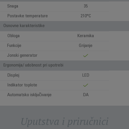
Snaga
35
Postavke temperature
210°C
Osnovne karakteristike
Obloga
Keramika
Funkcije
Grijanje
Jonski generator
Ergonomija/ udobnost pri upotrebi
Displej
LED
Indikator toplote
Automatsko isključivanje
DA
Uputstva i priručnici