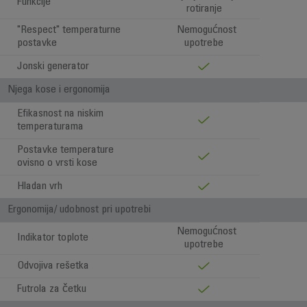
Funkcije
rotiranje
"Respect" temperaturne
Nemogućnost
postavke
upotrebe
Jonski generator
Njega kose i ergonomija
Efikasnost na niskim
temperaturama
Postavke temperature
ovisno o vrsti kose
Hladan vrh
Ergonomija/ udobnost pri upotrebi
Nemogućnost
Indikator toplote
upotrebe
Odvojiva rešetka
Futrola za četku