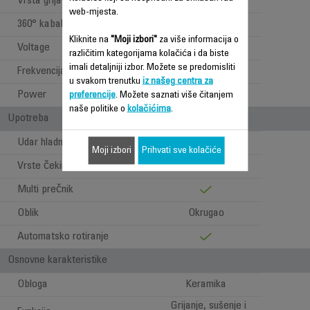
Vrsta grijača
Keramika
web-mjesta.
360° kabal
Kliknite na
"Moji izbori"
za više informacija o
Voltage
220-240 V
različitim kategorijama kolačića i da biste
imali detaljniji izbor. Možete se predomisliti
Frekvencija
50-60 Hz
u svakom trenutku
iz našeg centra za
Power
630-750 W
preferencije
. Možete saznati više čitanjem
naše politike o
kolačićima
.
Upotreba
Udar hladnog zraka
Moji izbori
Prihvati sve kolačiće
Vrste čekinja
Prirodan
Multi prečnik
Oblik
Okrugao
Automatsko rotiranje
Osnovne karakteristike
Obloga
Keramika
Grijanje, sušenje i