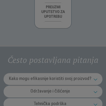
INFORMACIJE O
PREUZMI
INFORMACIJE O
GARANCIJI
UPUTSTVO ZA
GARANCIJI
UPOTREBU
Često postavljana pitanja
Kako mogu efikasnije koristiti svoj proizvod?
Koja je svrha funkcije Ionic (jonsko) (zavisno
Održavanje i čišćenje
od modela)?
Kako čistiti aparat?
Tehnička podrška
Ta funkcija neutralizuje statički elektricitet te bi vašu kosu