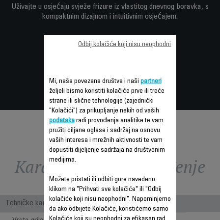
Uživajte u osjećaju svježe frizure iz vlastitog dnevnog boravka, s
kompaktnim dizajnom i intuitivnim osjećajem.
Odbij kolačiće koji nisu neophodni
Mi, naša povezana društva i naši
partneri
željeli bismo koristiti kolačiće prve ili treće
strane ili slične tehnologije (zajednički
"Kolačići") za prikupljanje nekih od vaših
podataka
radi provođenja analitike te vam
pružiti ciljane oglase i sadržaj na osnovu
vaših interesa i mrežnih aktivnosti te vam
dopustiti dijeljenje sadržaja na društvenim
Karakteristike - Poređenje
medijima.
Možete pristati ili odbiti gore navedeno
klikom na "Prihvati sve kolačiće" ili "Odbij
kolačiće koji nisu neophodni". Napominjemo
Tehničke karakteristike
da ako odbijete Kolačiće, koristićemo samo
Kolačiće koji su neophodni za efikasan rad