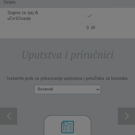
Ostalo
Dugme za sjaj &
učvršćivanje
0 W
Uputstva i priručnici
Izaberite jezik za prikazivanje uputstava i priručnika za korisnika: