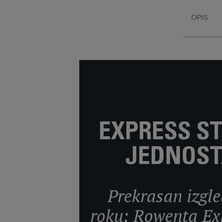
OPIS
EXPRESS ST
JEDNOST
Prekrasan izgle
roku: Rowenta Exp