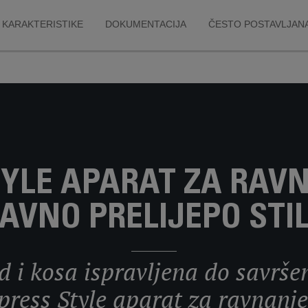
KARAKTERISTIKE
DOKUMENTACIJA
ČESTO POSTAVLJANA
YLE APARAT ZA RAV
AVNO PRELIJEPO STIL
d i kosa ispravljena do savrš
ress Style aparat za ravnanj