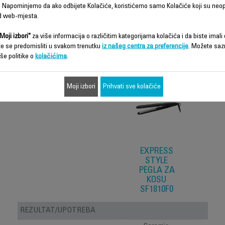
 Napominjemo da ako odbijete Kolačiće, koristićemo samo Kolačiće koji su neo
d web-mjesta.
Moji izbori"
za više informacija o različitim kategorijama kolačića i da biste imali d
Karakteristike - Poređenje
te se predomisliti u svakom trenutku
iz našeg centra za preferencije
. Možete saz
še politike o
kolačićima
.
Moji izbori
Prihvati sve kolačiće
EXPRESS
STYLE
PEGLA ZA
KOSU
SF1810F0
REZULTAT/UPOTREBA