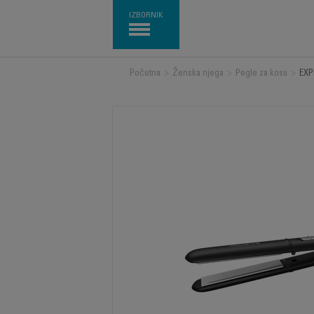
IZBORNIK
Početna
>
Ženska njega
>
Pegle za kosu
>
EXP