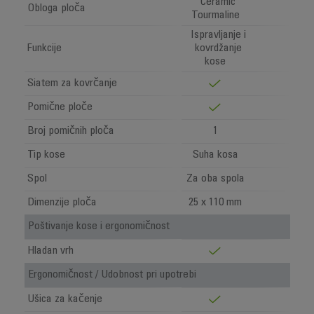
Ceramic
Obloga ploča
Tourmaline
Ispravljanje i
Funkcije
kovrdžanje
kose
Siatem za kovrčanje
Pomične ploče
Broj pomičnih ploča
1
Tip kose
Suha kosa
Spol
Za oba spola
Dimenzije ploča
25 x 110 mm
Poštivanje kose i ergonomičnost
Hladan vrh
Ergonomičnost / Udobnost pri upotrebi
Ušica za kačenje