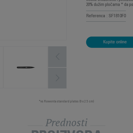
visoke efikasnosti i postav
20% dužim pločama * da pot
Referenca : SF1810F0
Kupite online
*vs Rowenta standard plates (9 x 2.5 cm)
Prednosti