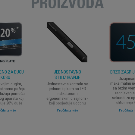
PROIZVODA
ENO ZA DUGU
JEDNOSTAVNO
BRZO ZAGRI
KOSU
STILIZIRANJE
Dizajnira
maksimalnu u
svojim dugim,
Jednostavna kontrola sa
sa brzim vr
 loknama pažnju
jednom tipkom sa LED
zagrijavanja
služuju pomoću
indikatorom i
sekundi za ap
g aparata koji
ergonomskim dizajnom -
stiliziranje 
uje 20% duže
koji posjeduje udobnu
spreman baš 
a peglanje kose,
mat površinu i rotacijski
čitajte više
Pročitajte više
Pročitajte 
zatreba
ih performansi
kabal - osiguravajući
h za dugu kosu.
lako i glatko oblikovanje
kose iz dana u dan.