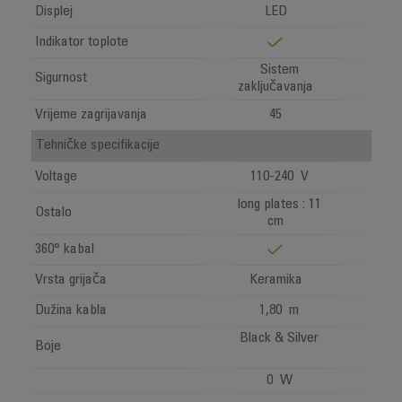
Displej
LED
Indikator toplote
Sistem
Sigurnost
zaključavanja
Vrijeme zagrijavanja
45
Tehničke specifikacije
Voltage
110-240 V
long plates : 11
Ostalo
cm
360° kabal
Vrsta grijača
Keramika
Dužina kabla
1,80 m
Black & Silver
Boje
0 W