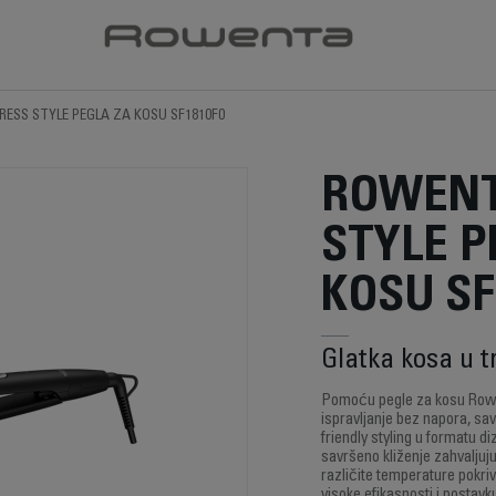
RESS STYLE PEGLA ZA KOSU SF1810F0
ROWENT
STYLE P
KOSU SF
Glatka kosa u t
Pomoću pegle za kosu Rowe
ispravljanje bez napora, sav
friendly styling u formatu d
savršeno kliženje zahvaljuj
različite temperature pokriv