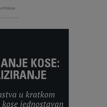
 PITANJA
NANJE KOSE:
IZIRANJE
enstva u kratkom
e kose jednostavan