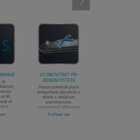
JAVANJE
UČINKOVITOST PRI
IZUZETNO KLIŽEN
JEDNOM POTEZU
n za
Izvrsno kliženje na
dobnost,
dohvat ruke zahvaljuj
Sistem pokretnih ploča
emenom
keramičkoj oblozi o
prilagođava obje ploče u
 od 45
turmalina. Uživajte 
skladu s debljinom
arat za
udobnim i laganim
pramena kose,
koji je
styling sesijama koj
osiguravajući efikasnost
kad vam
nude predivan izgled
pri jednom potezu i
više
Pročitajte više
Pročitajte više
.
trenu.
optimalan pritisak pri
svakom pokretu.