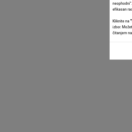
neophodni".
efikasan ra
Kliknite na
"
izbor. Može
čitanjem na