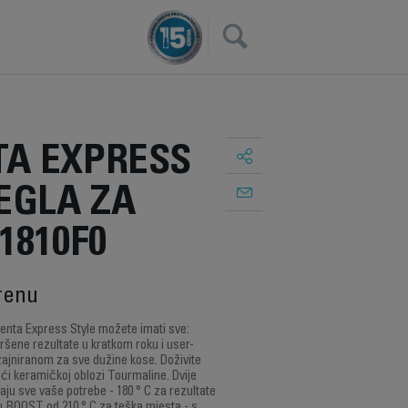
×
A EXPRESS
EGLA ZA
1810F0
renu
nta Express Style možete imati sve:
ršene rezultate u kratkom roku i user-
izajniranom za sve dužine kose. Doživite
ući keramičkoj oblozi Tourmaline. Dvije
aju sve vaše potrebe - 180 ° C za rezultate