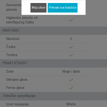
Dermatološki testirane
Moji izbori
Prihvati sve kolačiće
pincete
Higijenske pincete od
nehrđajućeg čelika
NASTAVCI
Nastavci
2
Četka
Torbica
PRAKTIČNOST
Zone
Noge i tijelo
Odvojiva glava
Periva glava
Tehničke specifikacije
Izvor napajanja
Mreža