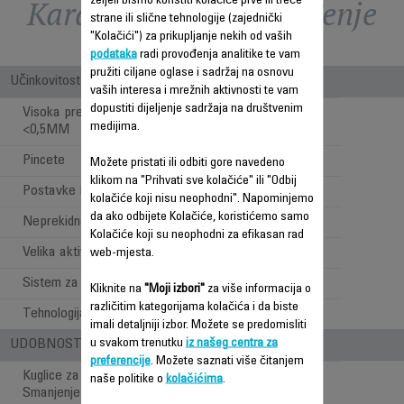
Karakteristike - Poređenje
željeli bismo koristiti kolačiće prve ili treće
strane ili slične tehnologije (zajednički
"Kolačići") za prikupljanje nekih od vaših
podataka
radi provođenja analitike te vam
pružiti ciljane oglase i sadržaj na osnovu
Učinkovitost
vaših interesa i mrežnih aktivnosti te vam
dopustiti dijeljenje sadržaja na društvenim
Visoka preciznost depilacije
medijima.
<0,5MM
Pincete
24
Možete pristati ili odbiti gore navedeno
klikom na "Prihvati sve kolačiće" ili "Odbij
Postavke brzine
2
kolačiće koji nisu neophodni". Napominjemo
da ako odbijete Kolačiće, koristićemo samo
Neprekidno napajanje
Kolačiće koji su neophodni za efikasan rad
Velika aktivna površina glave
web-mjesta.
Sistem za navođenje
Kliknite na
"Moji izbori"
za više informacija o
različitim kategorijama kolačića i da biste
Tehnologija glave depilatora
Klasična
imali detaljniji izbor. Možete se predomisliti
u svakom trenutku
iz našeg centra za
UDOBNOST PRI UPOTREBI
preferencije
. Možete saznati više čitanjem
Kuglice za masažu /
naše politike o
kolačićima
.
Smanjenje osjetljivosti kože