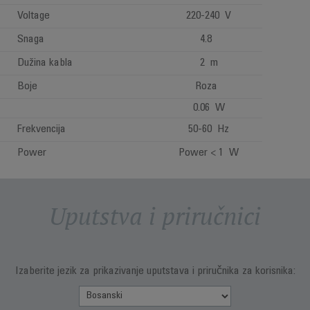
Voltage
220-240 V
Snaga
4.8
Dužina kabla
2 m
Boje
Roza
0.06 W
Frekvencija
50-60 Hz
Power
Power < 1 W
Uputstva i priručnici
Izaberite jezik za prikazivanje uputstava i priručnika za korisnika: