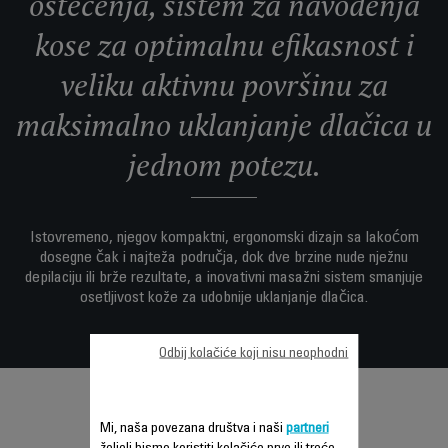
oštećenja, sistem za navođenja
kose za optimalnu efikasnost i
veliku aktivnu površinu za
maksimalno uklanjanje dlačica u
jednom potezu.
Istovremeno, njegov kompaktni, ergonomski dizajn sa lakoćom
dosegne čak i najteža područja, dok dve brzine nude nježnu
depilaciju ili brže rezultate, a inovativni masažni sistem smanjuje
osetljivost kože za udobnije uklanjanje dlačica.
Odbij kolačiće koji nisu neophodni
Mi, naša povezana društva i naši
partneri