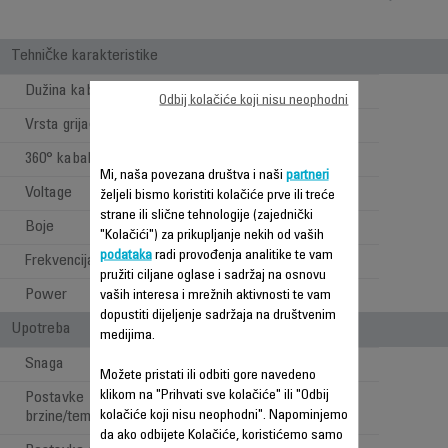
Tehničke karakteristike
Dužina kabla
1,8 m
Odbij kolačiće koji nisu neophodni
Vrsta grijača
Aluminijum
360° kabal
Mi, naša povezana društva i naši
partneri
Voltage
220-240 V
željeli bismo koristiti kolačiće prve ili treće
strane ili slične tehnologije (zajednički
Boje
Rozo-bijela aluminij
"Kolačići") za prikupljanje nekih od vaših
podataka
radi provođenja analitike te vam
Frekvencija
50-60 Hz
pružiti ciljane oglase i sadržaj na osnovu
Power
840-1000 W
vaših interesa i mrežnih aktivnosti te vam
dopustiti dijeljenje sadržaja na društvenim
Upotreba
medijima.
Snaga
1000
Možete pristati ili odbiti gore navedeno
klikom na "Prihvati sve kolačiće" ili "Odbij
Postavke
2
kolačiće koji nisu neophodni". Napominjemo
brzine/temperature
da ako odbijete Kolačiće, koristićemo samo