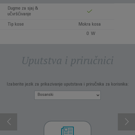
Dugme za sjaj &
učvršćivanje
Tip kose
Mokra kosa
0 W
Uputstva i priručnici
Izaberite jezik za prikazivanje uputstava i priručnika za korisnika: