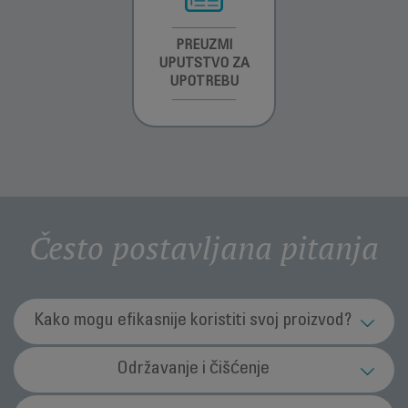
INFORMACIJE O
PREUZMI
INFORMACIJE O
GARANCIJI
UPUTSTVO ZA
GARANCIJI
UPOTREBU
Često postavljana pitanja
Kako mogu efikasnije koristiti svoj proizvod?
Koja je svrha funkcije Ionic (jonsko) (zavisno
Održavanje i čišćenje
od modela)?