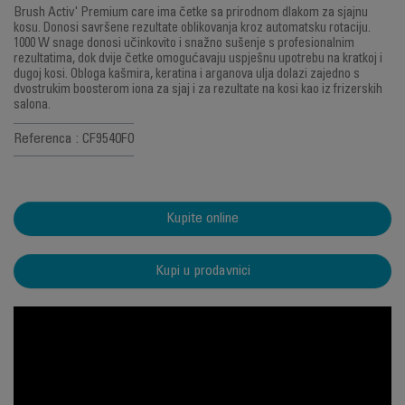
Brush Activ' Premium care ima četke sa prirodnom dlakom za sjajnu
kosu. Donosi savršene rezultate oblikovanja kroz automatsku rotaciju.
1000 W snage donosi učinkovito i snažno sušenje s profesionalnim
rezultatima, dok dvije četke omogućavaju uspješnu upotrebu na kratkoj i
dugoj kosi. Obloga kašmira, keratina i arganova ulja dolazi zajedno s
dvostrukim boosterom iona za sjaj i za rezultate na kosi kao iz frizerskih
salona.
Referenca : CF9540F0
Kupite online
Kupi u prodavnici