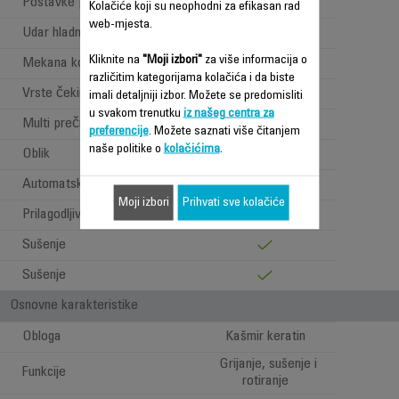
Postavke protoka zraka
2
Kolačiće koji su neophodni za efikasan rad
web-mjesta.
Udar hladnog zraka
Kliknite na
"Moji izbori"
za više informacija o
Mekana kosa
različitim kategorijama kolačića i da biste
Vrste čekinja
Prirodan
imali detaljniji izbor. Možete se predomisliti
u svakom trenutku
iz našeg centra za
Multi prečnik
preferencije
. Možete saznati više čitanjem
naše politike o
kolačićima
.
Oblik
Okrugao
Automatsko rotiranje
Moji izbori
Prihvati sve kolačiće
Prilagodljiva temperatura
2 °C
Sušenje
Sušenje
Osnovne karakteristike
Obloga
Kašmir keratin
Grijanje, sušenje i
Funkcije
rotiranje