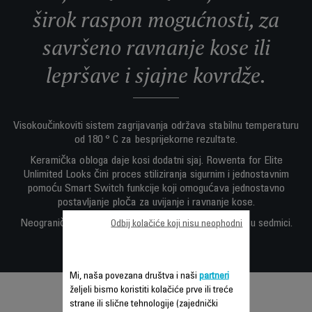
širok raspon mogućnosti, za
savršeno ravnanje kose ili
lepršave i sjajne kovrdže.
Visokoučinkoviti sistem zagrijavanja održava stabilnu temperaturu
od 180 ° C za besprijekorne rezultate.
Keramička obloga daje kosi dodatni sjaj. Rowenta for Elite
Unlimited Looks čini proces stiliziranja sigurnim i jednostavnim
pomoću Smart Switch funkcije koji omogućava jednostavno
postavljanje ploča za uvijanje i ravnanje kose.
Neograničen izgled 14-u-1: savršeni izgled, svaki dan u sedmici.
Odbij kolačiće koji nisu neophodni
Mi, naša povezana društva i naši
partneri
željeli bismo koristiti kolačiće prve ili treće
strane ili slične tehnologije (zajednički