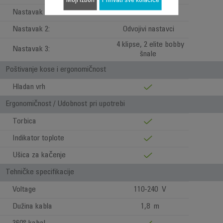
Moji izbori
Prihvati sve kolačiće
Nastavak 1:
Nastavci
Nastavak 2:
Odvojivi nastavci
4 klipse, 2 elite bobby
Nastavak 3:
šnale
Poštivanje kose i ergonomičnost
Hladan vrh
Ergonomičnost / Udobnost pri upotrebi
Torbica
Indikator toplote
Ušica za kačenje
Tehničke specifikacije
Voltage
110-240 V
Dužina kabla
1,8 m