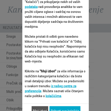
"Kolačići") za prikupljanje nekih od vaših
Karakteristike - Poređenje
podataka
radi provođenja analitike te vam
pružiti ciljane oglase i sadržaj na osnovu
vaših interesa i mrežnih aktivnosti te vam
dopustiti dijeljenje sadržaja na društvenim
medijima.
REZULTAT/UPOTREBA
Snaga
46
Možete pristati ili odbiti gore navedeno
klikom na "Prihvati sve kolačiće" ili "Odbij
Postavke temperature
1
kolačiće koji nisu neophodni". Napominjemo
da ako odbijete Kolačiće, koristićemo samo
Postavke
1
Kolačiće koji su neophodni za efikasan rad
brzine/temperature
web-mjesta.
Obloga
Keramički Tourmalin
Kliknite na
"Moji izbori"
za više informacija o
Funkcije
Multistajling
različitim kategorijama kolačića i da biste
imali detaljniji izbor. Možete se predomisliti
Prečnik cijevi
16 i 32 mm
u svakom trenutku
iz našeg centra za
preferencije
. Možete saznati više čitanjem
Multi prečnik
naše politike o
kolačićima
.
Oblik
Okrugao
Prilagodljiva temperatura
180 °C