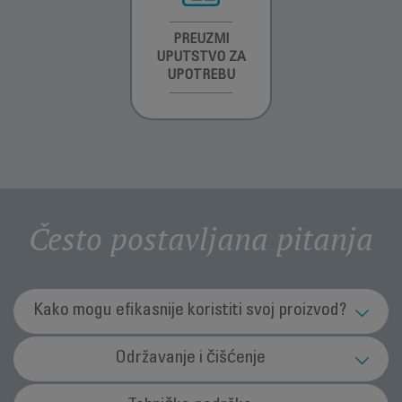
INFORMACIJE O
PREUZMI
INFORMACIJE O
GARANCIJI
UPUTSTVO ZA
GARANCIJI
UPOTREBU
Često postavljana pitanja
Kako mogu efikasnije koristiti svoj proizvod?
Koja je svrha funkcije Ionic (jonsko) (zavisno
Održavanje i čišćenje
od modela)?