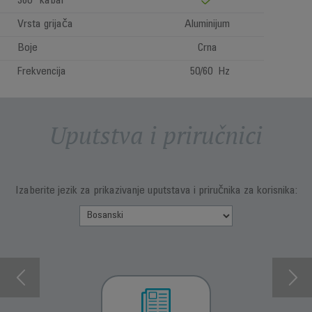
360° kabal
Vrsta grijača
Aluminijum
Boje
Crna
Frekvencija
50/60 Hz
Uputstva i priručnici
Izaberite jezik za prikazivanje uputstava i priručnika za korisnika: