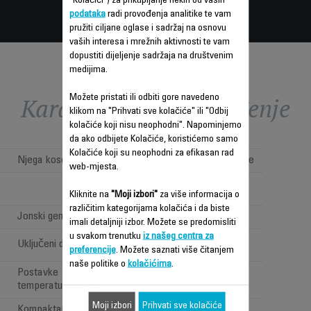
"Kolačići") za prikupljanje nekih od vaših
podataka
radi provođenja analitike te vam
pružiti ciljane oglase i sadržaj na osnovu
vaših interesa i mrežnih aktivnosti te vam
dopustiti dijeljenje sadržaja na društvenim
medijima.
Karakteristike - Poređenje
Možete pristati ili odbiti gore navedeno
klikom na "Prihvati sve kolačiće" ili "Odbij
kolačiće koji nisu neophodni". Napominjemo
da ako odbijete Kolačiće, koristićemo samo
Kolačiće koji su neophodni za efikasan rad
Njega kose
Profesionalno sušenje
web-mjesta.
Brushless motor
(BLDC)
Kliknite na
"Moji izbori"
za više informacija o
različitim kategorijama kolačića i da biste
Jonski generator
imali detaljniji izbor. Možete se predomisliti
u svakom trenutku
iz našeg centra za
2 koncentratora +
Uključeni dodaci
preferencije
. Možete saznati više čitanjem
difuzer
naše politike o
kolačićima
.
Postavke
9
temperature/brzine
Moji izbori
Prihvati sve kolačiće
Kompaktan