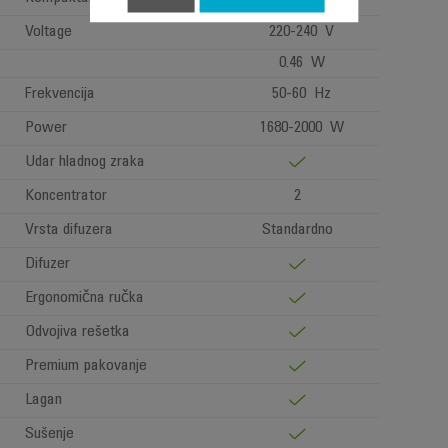
Voltage
220-240 V
0.46 W
Frekvencija
50-60 Hz
Power
1680-2000 W
Udar hladnog zraka
Koncentrator
2
Vrsta difuzera
Standardno
Difuzer
Ergonomična ručka
Odvojiva rešetka
Premium pakovanje
Lagan
Sušenje