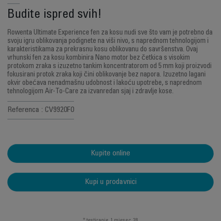
Budite ispred svih!
Rowenta Ultimate Experience fen za kosu nudi sve što vam je potrebno da
svoju igru ​​oblikovanja podignete na viši nivo, s naprednom tehnologijom i
karakteristikama za prekrasnu kosu oblikovanu do savršenstva. Ovaj
vrhunski fen za kosu kombinira Nano motor bez četkica s visokim
protokom zraka s izuzetno tankim koncentratorom od 5 mm koji proizvodi
fokusirani protok zraka koji čini oblikovanje bez napora. Izuzetno lagani
okvir obećava nenadmašnu udobnost i lakoću upotrebe, s naprednom
tehnologijom Air-To-Care za izvanredan sjaj i zdravlje kose.
Referenca : CV9920F0
Kupite online
Kupi u prodavnici
* testiranje, 1 mjesec, 28