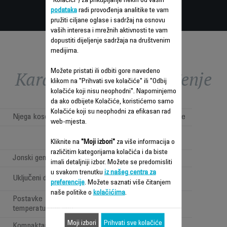
"Kolačići") za prikupljanje nekih od vaših
podataka
radi provođenja analitike te vam
pružiti ciljane oglase i sadržaj na osnovu
vaših interesa i mrežnih aktivnosti te vam
dopustiti dijeljenje sadržaja na društvenim
medijima.
Karakteristike - Poređenje
Možete pristati ili odbiti gore navedeno
klikom na "Prihvati sve kolačiće" ili "Odbij
kolačiće koji nisu neophodni". Napominjemo
da ako odbijete Kolačiće, koristićemo samo
Kolačiće koji su neophodni za efikasan rad
Njega kose
Profesionalno sušenje
web-mjesta.
Brushless motor
(BLDC)
Kliknite na
"Moji izbori"
za više informacija o
različitim kategorijama kolačića i da biste
Jonski generator
imali detaljniji izbor. Možete se predomisliti
u svakom trenutku
iz našeg centra za
2 koncentratora +
Uključeni dodaci
preferencije
. Možete saznati više čitanjem
difuzer
naše politike o
kolačićima
.
Postavke
9
temperature/brzine
Moji izbori
Prihvati sve kolačiće
Kompaktan