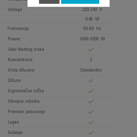
Voltage
220-240 V
0.46 W
Frekvencija
50-60 Hz
Power
1680-2000 W
Udar hladnog zraka
Koncentrator
2
Vrsta difuzera
Standardno
Difuzer
Ergonomična ručka
Odvojiva rešetka
Premium pakovanje
Lagan
Sušenje