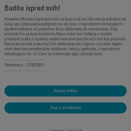
Budite ispred svih!
Rowenta Ultimate Experience fen za kosu nudi sve što vam je potrebno da
svoju igru ​​oblikovanja podignete na viši nivo, s naprednom tehnologijom i
karakteristikama za prekrasnu kosu oblikovanu do savršenstva. Ovaj
vrhunski fen za kosu kombinira Nano motor bez četkica s visokim
protokom zraka s izuzetno tankim koncentratorom od 5 mm koji proizvodi
fokusirani protok zraka koji čini oblikovanje bez napora. Izuzetno lagani
okvir obećava nenadmašnu udobnost i lakoću upotrebe, s naprednom
tehnologijom Air-To-Care za izvanredan sjaj i zdravlje kose.
Referenca : CV9920F0
Kupite online
Kupi u prodavnici
* testiranje, 1 mjesec, 28