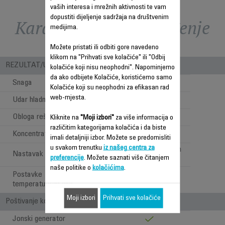
vaših interesa i mrežnih aktivnosti te vam
dopustiti dijeljenje sadržaja na društvenim
Karakteristike - Poređenje
medijima.
Možete pristati ili odbiti gore navedeno
klikom na "Prihvati sve kolačiće" ili "Odbij
REZULTAT/UPOTREBA
kolačiće koji nisu neophodni". Napominjemo
da ako odbijete Kolačiće, koristićemo samo
Snaga
2100
Kolačiće koji su neophodni za efikasan rad
web-mjesta.
Udar hladnog zraka
Obloga rešetke
Kašmir keratin
Kliknite na
"Moji izbori"
za više informacija o
različitim kategorijama kolačića i da biste
Koncentrator
1
imali detaljniji izbor. Možete se predomisliti
u svakom trenutku
iz našeg centra za
Triple Air precision
Nastavak 1:
preferencije
. Možete saznati više čitanjem
koncentrator
naše politike o
kolačićima
.
Postavke
3
temperature/brzine
Moji izbori
Prihvati sve kolačiće
Poštivanje kose i ergonomičnost
Jonski generator