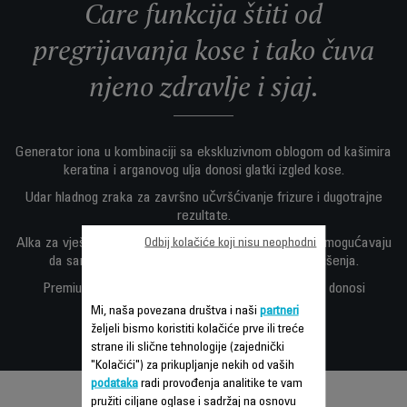
Care funkcija štiti od
pregrijavanja kose i tako čuva
njeno zdravlje i sjaj.
Generator iona u kombinaciji sa ekskluzivnom oblogom od kašimira
keratina i arganovog ulja donosi glatki izgled kose.
Udar hladnog zraka za završno učvršćivanje frizure i dugotrajne
rezultate.
Alka za vješanje za praktično odlaganje a 3 položaja omogućavaju
Odbij kolačiće koji nisu neophodni
da sami postavite idealnu temperaturu i brzinu sušenja.
Premium Care Studio: izuzetno kompaktan fen koji donosi
dugotrajne rezultate.
Mi, naša povezana društva i naši
partneri
željeli bismo koristiti kolačiće prve ili treće
strane ili slične tehnologije (zajednički
"Kolačići") za prikupljanje nekih od vaših
podataka
radi provođenja analitike te vam
pružiti ciljane oglase i sadržaj na osnovu