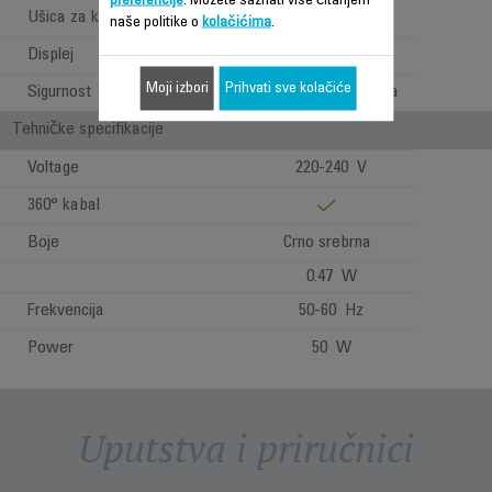
preferencije
. Možete saznati više čitanjem
Ušica za kačenje
naše politike o
kolačićima
.
Displej
LCD
Moji izbori
Prihvati sve kolačiće
Sigurnost
Sistem zaključavanja
Tehničke specifikacije
Voltage
220-240 V
360° kabal
Boje
Crno srebrna
0.47 W
Frekvencija
50-60 Hz
Power
50 W
Uputstva i priručnici