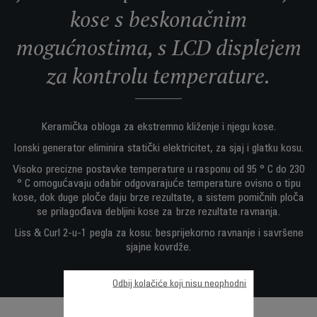
kose s beskonačnim
mogućnostima, s LCD displejem
za kontrolu temperature.
Keramička obloga za ekstremno kliženje i njegu kose.
Ionski generator eliminira statički elektricitet, za sjaj i glatku kosu.
Visoko precizne postavke temperature u rasponu od 95 ° C do 230
° C omogućavaju odabir odgovarajuće temperature ovisno o tipu
kose, dok duge ploče daju brze rezultate, a sistem pomičnih ploča
se prilagođava debljini kose za brze rezultate ravnanja.
Liss & Curl 2-u-1 pegla za kosu: besprijekorno ravnanje i savršene
sjajne kovrdže.
Odbij kolačiće koji nisu neophodni