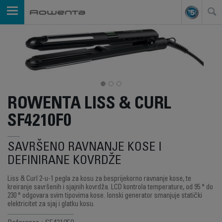
ROWENTA LISS & CURL
SF4210F0
SAVRŠENO RAVNANJE KOSE I
DEFINIRANE KOVRDŽE
Liss & Curl 2-u-1 pegla za kosu za besprijekorno ravnanje kose, te
kreiranje savršenih i sjajnih kovrdža. LCD kontrola temperature, od 95 ° do
230 ° odgovara svim tipovima kose. Ionski generator smanjuje statički
elektricitet za sjaj i glatku kosu.