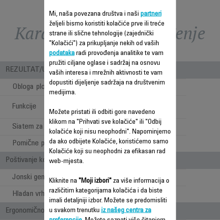
Mi, naša povezana društva i naši
partneri
željeli bismo koristiti kolačiće prve ili treće
Karakteristike - Poređenje
strane ili slične tehnologije (zajednički
"Kolačići") za prikupljanje nekih od vaših
podataka
radi provođenja analitike te vam
pružiti ciljane oglase i sadržaj na osnovu
REZULTAT/UPOTREBA
vaših interesa i mrežnih aktivnosti te vam
dopustiti dijeljenje sadržaja na društvenim
Obloga ploča
Keramika
medijima.
Ispravljanje i
Funkcije
kovrdžanje kose
Možete pristati ili odbiti gore navedeno
klikom na "Prihvati sve kolačiće" ili "Odbij
Siatem za kovrčanje
kolačiće koji nisu neophodni". Napominjemo
da ako odbijete Kolačiće, koristićemo samo
Pomične ploče
Kolačiće koji su neophodni za efikasan rad
Poštivanje kose i ergonomičnost
web-mjesta.
Jonski generator
Kliknite na
"Moji izbori"
za više informacija o
različitim kategorijama kolačića i da biste
Hladan vrh
imali detaljniji izbor. Možete se predomisliti
Ergonomičnost / Udobnost pri upotrebi
u svakom trenutku
iz našeg centra za