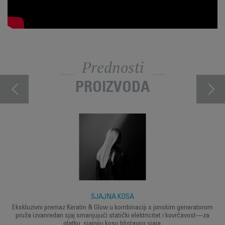
Prednosti
PROIZVODA
SJAJNA KOSA
Ekskluzivni premaz Keratin & Glow u kombinaciji s jonskim generatorom
pruža izvanredan sjaj smanjujući statički elektricitet i kovrčavost—za
glatku, sjajniju kosu blistavog sjaja.