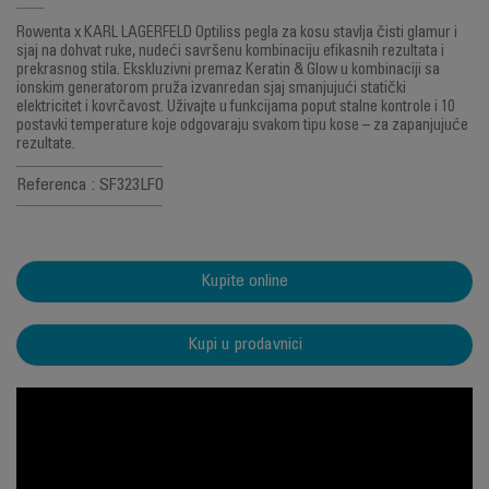
Rowenta x KARL LAGERFELD Optiliss pegla za kosu stavlja čisti glamur i
sjaj na dohvat ruke, nudeći savršenu kombinaciju efikasnih rezultata i
prekrasnog stila. Ekskluzivni premaz Keratin & Glow u kombinaciji sa
ionskim generatorom pruža izvanredan sjaj smanjujući statički
elektricitet i kovrčavost. Uživajte u funkcijama poput stalne kontrole i 10
postavki temperature koje odgovaraju svakom tipu kose – za zapanjujuće
rezultate.
Referenca : SF323LF0
Kupite online
Kupi u prodavnici