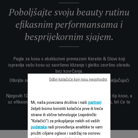
Poboljšajte svoju beauty rutinu
efikasnim performansama i
besprijekornim sjajem.
Pegla za kosu s ekskluzivni premazom Keratin & Glow koji
ispravlja vašu kosu uz savršeno klizanje i glatku završnu obradu
bez kovrčanja.
Odbij kolačiće koji nisu neophodni
Otkrijte svestrano oblikovanje kose za bilo koji stil - uključujući
kovrče.
Njegovih 10 postavki temperature brzo djeluje na svaki tip kose, a
uz efikasnost sistema pomičnih ploča jednim potezom, bit će te
Mi, naša povezana društva i naši
partneri
spremni za tren oka i izgledati najbolje!
željeli bismo koristiti kolačiće prve ili treće
strane ili slične tehnologije (zajednički
"Kolačići") za prikupljanje nekih od vaših
podataka
radi provođenja analitike te vam
pružiti ciljane oglase i sadržaj na osnovu