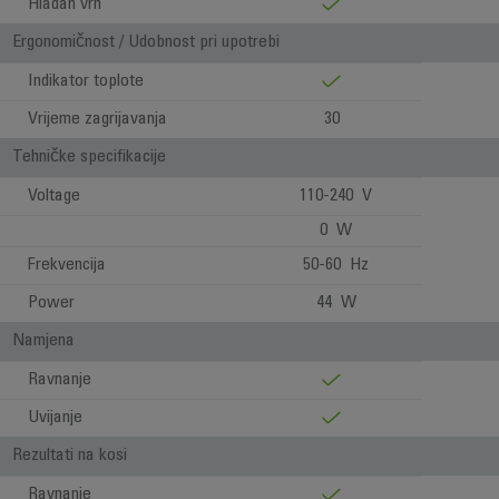
Hladan vrh
Ergonomičnost / Udobnost pri upotrebi
Indikator toplote
Vrijeme zagrijavanja
30
Tehničke specifikacije
Voltage
110-240 V
0 W
Frekvencija
50-60 Hz
Power
44 W
Namjena
Ravnanje
Uvijanje
Rezultati na kosi
Ravnanje