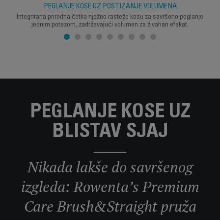
PEGLANJE KOSE UZ POSTIZANJE VOLUMENA
Integrirana prirodna četka nježno rasteže kosu za savršeno peglanje
jednim potezom, zadržavajući volumen za živahan efekat.
PEGLANJE KOSE UZ
BLISTAV SJAJ
Nikada lakše do savršenog
izgleda: Rowenta’s Premium
Care Brush&Straight pruža