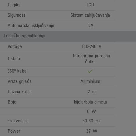
Displej
LCD
Sigurnost
Sistem zaključavanja
Automatsko isključivanje
DA
Tehničke specifikacije
Voltage
110-240 V
Integrirana prirodna
Ostalo
četka
360° kabal
Vrsta grijača
Aluminijum
Dužina kabla
2 m
Boje
bijela/boja cimeta
0 W
Frekvencija
50-60 Hz
Power
37 W