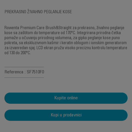
PREKRASNO ŽIVAHNO PEGLANJE KOSE
Rowenta Premium Care Brush&Straight za prekrasno, živahno peglanje
kose sa zaštitom do temperature od 170°C. Integrirana prirodna četka
pomaže u očuvanju prirodnog volumena, za gipko peglanje kose puno
pokreta, sa ekskluzivnom kašmir i keratin oblogom i ionskim generatorom
za izvanredan sjaj. LCD ekran pruža visoko preciznu kontrolu temperature
od 130 do 200°C.
Referenca : SF7510F0
Kupite online
Kupi u prodavnici