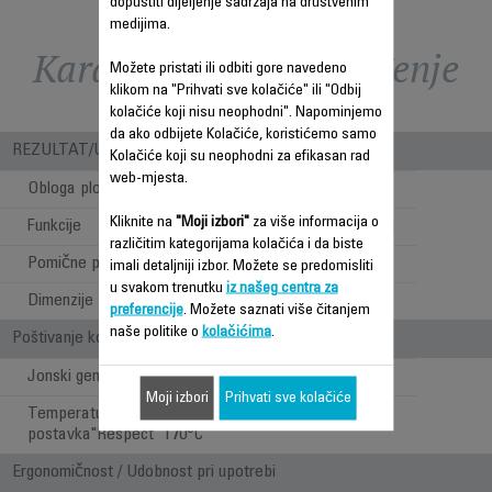
dopustiti dijeljenje sadržaja na društvenim
medijima.
Karakteristike - Poređenje
Možete pristati ili odbiti gore navedeno
klikom na "Prihvati sve kolačiće" ili "Odbij
kolačiće koji nisu neophodni". Napominjemo
da ako odbijete Kolačiće, koristićemo samo
REZULTAT/UPOTREBA
Kolačiće koji su neophodni za efikasan rad
web-mjesta.
Obloga ploča
Kašmir Keratin
Kliknite na
"Moji izbori"
za više informacija o
Funkcije
Prirodno ravna kosa
različitim kategorijama kolačića i da biste
Pomične ploče
imali detaljniji izbor. Možete se predomisliti
u svakom trenutku
iz našeg centra za
Dimenzije ploča
25 x 90 mm
preferencije
. Možete saznati više čitanjem
naše politike o
kolačićima
.
Poštivanje kose i ergonomičnost
Jonski generator
Moji izbori
Prihvati sve kolačiće
Temperaturna
postavka"Respect" 170°C
Ergonomičnost / Udobnost pri upotrebi