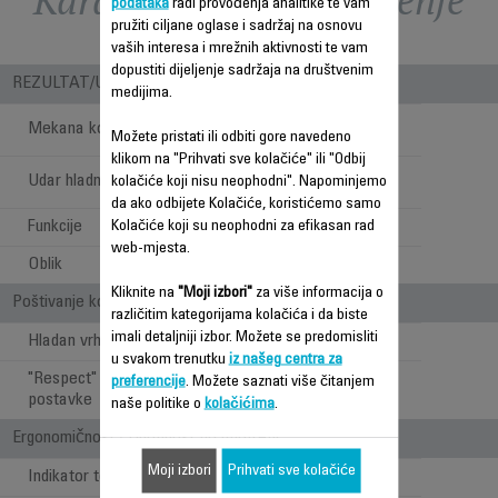
Karakteristike - Poređenje
podataka
radi provođenja analitike te vam
pružiti ciljane oglase i sadržaj na osnovu
vaših interesa i mrežnih aktivnosti te vam
dopustiti dijeljenje sadržaja na društvenim
REZULTAT/UPOTREBA
medijima.
Nemogućnost
Mekana kosa
Možete pristati ili odbiti gore navedeno
upotrebe
klikom na "Prihvati sve kolačiće" ili "Odbij
Nemogućnost
Udar hladnog zraka
kolačiće koji nisu neophodni". Napominjemo
upotrebe
da ako odbijete Kolačiće, koristićemo samo
Funkcije
Kolačiće koji su neophodni za efikasan rad
Lokne
web-mjesta.
Oblik
Okrugao
Kliknite na
"Moji izbori"
za više informacija o
Poštivanje kose i ergonomičnost
različitim kategorijama kolačića i da biste
imali detaljniji izbor. Možete se predomisliti
Hladan vrh
u svakom trenutku
iz našeg centra za
"Respect" temperaturne
Nemogućnost
preferencije
. Možete saznati više čitanjem
postavke
upotrebe
naše politike o
kolačićima
.
Ergonomičnost / Udobnost pri upotrebi
Moji izbori
Prihvati sve kolačiće
Indikator toplote