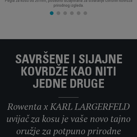
Pegla za kosu od 25 mm, posebno dizajnirana za stvaranje izvrsnih kovrdža
prirodnog izgleda.
SAVRŠENE I SIJAJNE
KOVRDŽE KAO NITI
JEDNE DRUGE
Rowenta x KARL LARGERFELD
uvijač za kosu je vaše novo tajno
oružje za potpuno prirodne