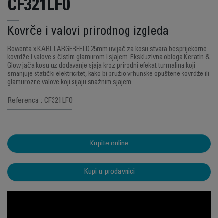
CF321LF0
Kovrče i valovi prirodnog izgleda
Rowenta x KARL LARGERFELD 25mm uvijač za kosu stvara besprijekorne
kovrdže i valove s čistim glamurom i sjajem. Ekskluzivna obloga Keratin &
Glow jača kosu uz dodavanje sjaja kroz prirodni efekat turmalina koji
smanjuje statički elektricitet, kako bi pružio vrhunske opuštene kovrdže ili
glamurozne valove koji sijaju snažnim sjajem.
Referenca : CF321LF0
Kupite online
Kupi u prodavnici