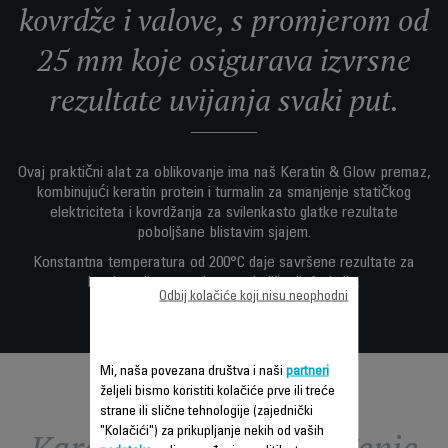
kovrdže i valove, s promjerom od
25 mm koje osigurava izvrsne
rezultate uvijanja svaki put.
Ovaj praktični alat za oblikovanje ima naš Keratin & Glow premaz,
kombinujući keratin protein i turmalin za smanjenje statičkog
elektriciteta i kovrdžanja za svilenkasto glatke rezultate
poboljšane blistavim sjajem.
Konstantna temperatura od 200°C daje savršene rezultate za
kratko vrijeme, s nizom poboljšanih funkcija.
Odbij kolačiće koji nisu neophodni
Mi, naša povezana društva i naši
partneri
željeli bismo koristiti kolačiće prve ili treće
strane ili slične tehnologije (zajednički
"Kolačići") za prikupljanje nekih od vaših