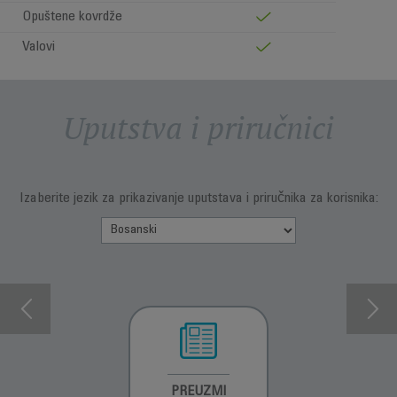
Opuštene kovrdže
Valovi
Uputstva i priručnici
Izaberite jezik za prikazivanje uputstava i priručnika za korisnika:
INFORMACIJE O
PREUZMI
INFORMACIJE O