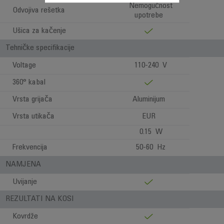
Nemogućnost
Odvojiva rešetka
upotrebe
Ušica za kačenje
Tehničke specifikacije
Voltage
110-240 V
360° kabal
Vrsta grijača
Aluminijum
Vrsta utikača
EUR
0.15 W
Frekvencija
50-60 Hz
NAMJENA
Uvijanje
REZULTATI NA KOSI
Kovrdže