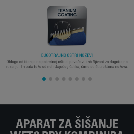
DUGOTRAJNO OŠTRI NOŽEVI
Obloga od titanija na pokretnoj oštrici povećava izdržljivost za dugotrajno
rezanje. Tri puta teže od nehrđajućeg čelika, čime se štiti oštrina noževa.
APARAT ZA ŠIŠANJE