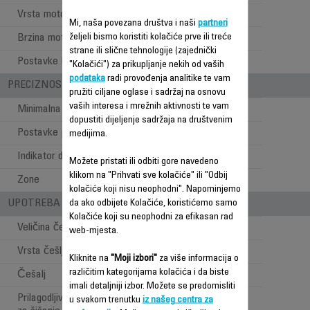
Vrsta motora
DC motor
Mi, naša povezana društva i naši
partneri
željeli bismo koristiti kolačiće prve ili treće
Brzina motora (rpm)
6500
strane ili slične tehnologije (zajednički
Postavke brzine
1
"Kolačići") za prikupljanje nekih od vaših
podataka
radi provođenja analitike te vam
PRECIZNOST
pružiti ciljane oglase i sadržaj na osnovu
vaših interesa i mrežnih aktivnosti te vam
Minimalna dužina šišanja
0,5 mm
dopustiti dijeljenje sadržaja na društvenim
Postavke preciznosti
2 mm
medijima.
Indikator dužine šišanja
Češalj
Možete pristati ili odbiti gore navedeno
klikom na "Prihvati sve kolačiće" ili "Odbij
Zone
Kosa+brada+tijelo
kolačiće koji nisu neophodni". Napominjemo
UPOTREBA - STILOVI PRI ŠIŠANJU
da ako odbijete Kolačiće, koristićemo samo
Kolačiće koji su neophodni za efikasan rad
Veličina češlja za kosu
42 mm
web-mjesta.
Vrsta češlja za kosu
Prilagodljiv
Kliknite na
"Moji izbori"
za više informacija o
različitim kategorijama kolačića i da biste
Češalj
2
imali detaljniji izbor. Možete se predomisliti
Prilagodljivi raspon pozicija
u svakom trenutku
iz našeg centra za
0,5-29 mm