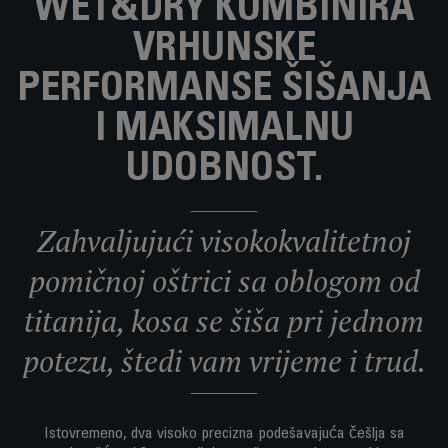
WET&DRY KOMBINIRA
VRHUNSKE
PERFORMANSE ŠIŠANJA
I MAKSIMALNU
UDOBNOST.
Zahvaljujući visokokvalitetnoj
pomičnoj oštrici sa oblogom od
titanija, kosa se šiša pri jednom
potezu, štedi vam vrijeme i trud.
Istovremeno, dva visoko precizna podešavajuća češlja sa