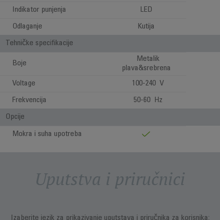
Indikator punjenja
LED
Odlaganje
Kutija
Tehničke specifikacije
Metalik
Boje
plava&srebrena
Voltage
100-240 V
Frekvencija
50-60 Hz
Opcije
Mokra i suha upotreba
Uputstva i priručnici
Izaberite jezik za prikazivanje uputstava i priručnika za korisnika: