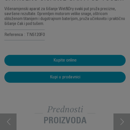
Višenamjenski aparat za šišanje Wet&Dry svaki put pruža precizne,
savršene rezultate. Opremljen motorom velike snage, oštricom
obloženom titanijem i dugotrajnom baterijom, pruža učinkovito i praktično
šišanje čak i pod tušem.
Referenca : TN5120F0
Kupite online
Kupi u prodavnici
Prednosti
PROIZVODA