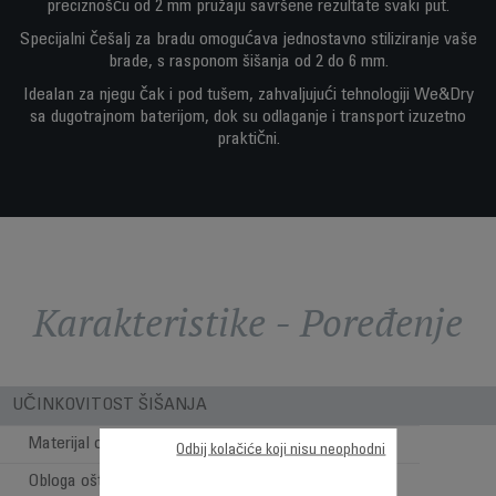
preciznošću od 2 mm pružaju savršene rezultate svaki put.
Specijalni češalj za bradu omogućava jednostavno stiliziranje vaše
brade, s rasponom šišanja od 2 do 6 mm.
Idealan za njegu čak i pod tušem, zahvaljujući tehnologiji We&Dry
sa dugotrajnom baterijom, dok su odlaganje i transport izuzetno
praktični.
Karakteristike - Poređenje
UČINKOVITOST ŠIŠANJA
Materijal oštrice
Nehrđajući čelik
Odbij kolačiće koji nisu neophodni
Obloga oštrice
Titanij