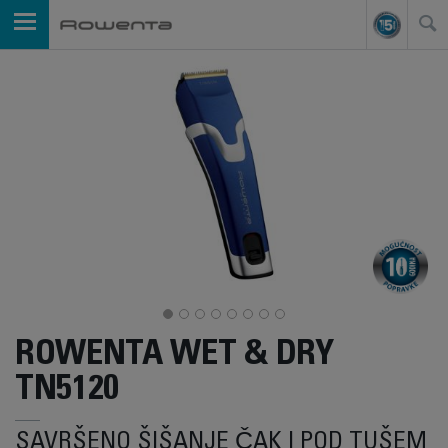
ROWENTA WET & DRY
TN5120
SAVRŠENO ŠIŠANJE ČAK I POD TUŠEM