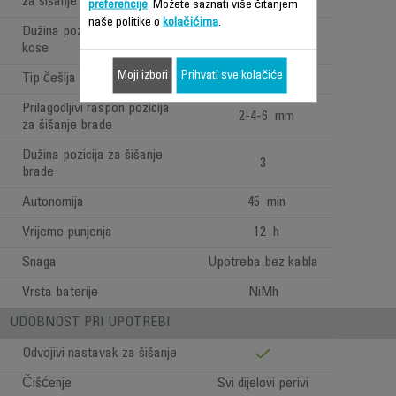
za šišanje kose
preferencije
. Možete saznati više čitanjem
naše politike o
kolačićima
.
Dužina pozicija za šišanje
15
kose
Moji izbori
Prihvati sve kolačiće
Tip češlja za bradu
Podesivi
Prilagodljivi raspon pozicija
2-4-6 mm
za šišanje brade
Dužina pozicija za šišanje
3
brade
Autonomija
45 min
Vrijeme punjenja
12 h
Snaga
Upotreba bez kabla
Vrsta baterije
NiMh
UDOBNOST PRI UPOTREBI
Odvojivi nastavak za šišanje
Čišćenje
Svi dijelovi perivi