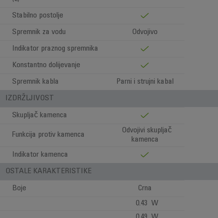
Stabilno postolje
Spremnik za vodu
Odvojivo
Indikator praznog spremnika
Konstantno dolijevanje
Spremnik kabla
Parni i strujni kabal
IZDRŽLJIVOST
Skupljač kamenca
Odvojivi skupljač
Funkcija protiv kamenca
kamenca
Indikator kamenca
OSTALE KARAKTERISTIKE
Boje
Crna
0.43 W
0.49 W