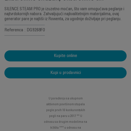
SILENCE STEAM PRO je izuzetno moćan, što vam omogućava peglanje i
najtvrdokornijh nabora. Zahvaljujući najkvalitetnijim materijalima, ovaj
generator pare je najtiši iz Rowenta, za ugodnije doživljaje pri peglanju.
Referenca : DG9268F0
Kupite online
Kupi u prodavnici
U poređenju sa ukupnom
aktivnom površinom stopala
pegle prvih 10 konkurentskih
pegli na paru u 2017 ** U
odnosu sa drugim modelima na
tržištu *** u odnosu na