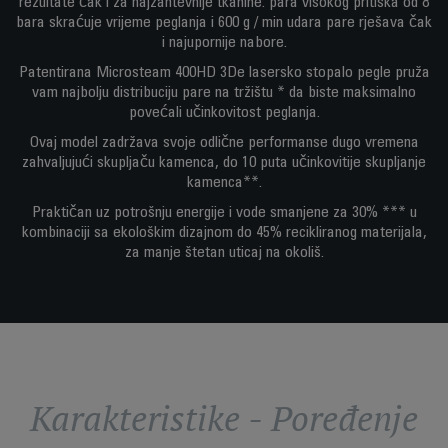
rezultate čak i za najzahtevnije tkanine: para visokog pritiska od 8
bara skraćuje vrijeme peglanja i 600 g / min udara pare rješava čak
i najupornije nabore.
Patentirana Microsteam 400HD 3De lasersko stopalo pegle pruža
vam najbolju distribuciju pare na tržištu * da biste maksimalno
povećali učinkovitost peglanja.
Ovaj model zadržava svoje odlične performanse dugo vremena
zahvaljujući skupljaču kamenca, do 10 puta učinkovitije skupljanje
kamenca**.
Praktičan uz potrošnju energije i vode smanjene za 30% *** u
kombinaciji sa ekološkim dizajnom do 45% recikliranog materijala,
za manje štetan uticaj na okoliš.
Karakteristike - Poređenje