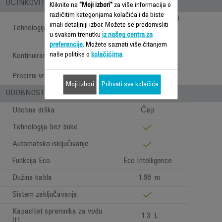
UČINKOVITOST STOPALA PEGLE
Kliknite na
"Moji izbori"
za više informacija o
različitim kategorijama kolačića i da biste
Microsteam 400HD
imali detaljniji izbor. Možete se predomisliti
Tehnologija stopala pegle
3De Laser stopalo
u svakom trenutku
iz našeg centra za
pegle
preferencije
. Možete saznati više čitanjem
Vrh, strane,
naše politike o
kolačićima
.
Kontinuirani ispust pare
unutrašnjost
Precizni vrh
Moji izbori
Prihvati sve kolačiće
UDOBNOST PRI UPOTREBI
Udobna drška
Čep
Tehnologija bez buke
Automatsko isključivanje
Funkcija Eco
Eco Intelligence
Dužina kabla
1.98 m
Sistem zaključavanja
Kapacitet spremnika za vodu
1.3 L
(L)