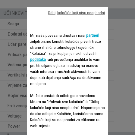
Odbij kolačiće koji nisu neophodni
UČINKOVITOST PARE I SNAGE
Snaga
2800 W
Dodatni udar pare
150 g/min
Mi, naša povezana društva i naši
partneri
željeli bismo koristiti kolačiće prve ili treće
Udar pare
600 g/min
strane ili slične tehnologije (zajednički
"Kolačići") za prikupljanje nekih od vaših
Pritisak pare
8 bara bar
podataka
radi provođenja analitike te vam
Vodena pumpa
bara bar
pružiti ciljane oglase i sadržaj na osnovu
vaših interesa i mrežnih aktivnosti te vam
Vertikalni udar pare
dopustiti dijeljenje sadržaja na društvenim
medijima.
Vrijeme zagrijavanja
2 min
Bojler visokog pritiska
Možete pristati ili odbiti gore navedeno
klikom na "Prihvati sve kolačiće" ili "Odbij
Frekvencija
50-60 Hz
kolačiće koji nisu neophodni". Napominjemo
da ako odbijete Kolačiće, koristićemo samo
Voltage
220-240 V
Kolačiće koji su neophodni za efikasan rad
web-mjesta.
Power
2380-2830 W