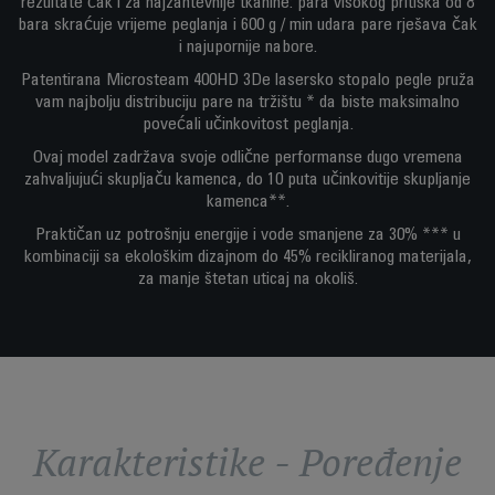
rezultate čak i za najzahtevnije tkanine: para visokog pritiska od 8
bara skraćuje vrijeme peglanja i 600 g / min udara pare rješava čak
i najupornije nabore.
Patentirana Microsteam 400HD 3De lasersko stopalo pegle pruža
vam najbolju distribuciju pare na tržištu * da biste maksimalno
povećali učinkovitost peglanja.
Ovaj model zadržava svoje odlične performanse dugo vremena
zahvaljujući skupljaču kamenca, do 10 puta učinkovitije skupljanje
kamenca**.
Praktičan uz potrošnju energije i vode smanjene za 30% *** u
kombinaciji sa ekološkim dizajnom do 45% recikliranog materijala,
za manje štetan uticaj na okoliš.
Karakteristike - Poređenje