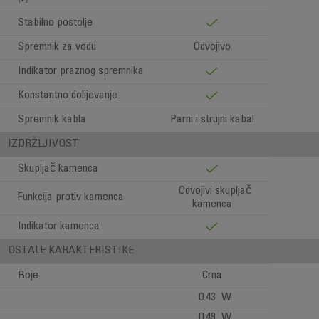
Stabilno postolje
Spremnik za vodu
Odvojivo
Indikator praznog spremnika
Konstantno dolijevanje
Spremnik kabla
Parni i strujni kabal
IZDRŽLJIVOST
Skupljač kamenca
Odvojivi skupljač
Funkcija protiv kamenca
kamenca
Indikator kamenca
OSTALE KARAKTERISTIKE
Boje
Crna
0.43 W
0.49 W