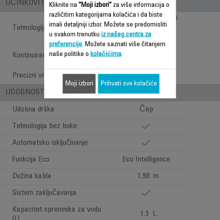
UČINKOVITOST STOPALA PEGLE
Kliknite na
"Moji izbori"
za više informacija o
različitim kategorijama kolačića i da biste
Microsteam 400HD
imali detaljniji izbor. Možete se predomisliti
Tehnologija stopala pegle
3De Laser stopalo
u svakom trenutku
iz našeg centra za
pegle
preferencije
. Možete saznati više čitanjem
Vrh, strane,
naše politike o
kolačićima
.
Kontinuirani ispust pare
unutrašnjost
Precizni vrh
Moji izbori
Prihvati sve kolačiće
UDOBNOST PRI UPOTREBI
Udobna drška
Čep
Tehnologija bez buke
Automatsko isključivanje
Funkcija Eco
Eco Intelligence
Dužina kabla
1.98 m
Sistem zaključavanja
Kapacitet spremnika za vodu
1.3 L
(L)