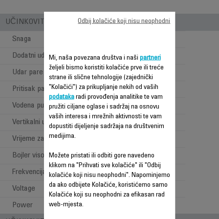
Odbij kolačiće koji nisu neophodni
UČINKOVITOST PARE I SNAGE
Snaga
2800 W
Dodatni udar pare
150 g/min
Mi, naša povezana društva i naši
partneri
željeli bismo koristiti kolačiće prve ili treće
Udar pare
600 g/min
strane ili slične tehnologije (zajednički
"Kolačići") za prikupljanje nekih od vaših
Pritisak pare
8 bara bar
podataka
radi provođenja analitike te vam
Vodena pumpa
bara bar
pružiti ciljane oglase i sadržaj na osnovu
vaših interesa i mrežnih aktivnosti te vam
Vertikalni udar pare
dopustiti dijeljenje sadržaja na društvenim
medijima.
Vrijeme zagrijavanja
2 min
Bojler visokog pritiska
Možete pristati ili odbiti gore navedeno
klikom na "Prihvati sve kolačiće" ili "Odbij
Frekvencija
50-60 Hz
kolačiće koji nisu neophodni". Napominjemo
da ako odbijete Kolačiće, koristićemo samo
Voltage
220-240 V
Kolačiće koji su neophodni za efikasan rad
web-mjesta.
Power
2380-2830 W