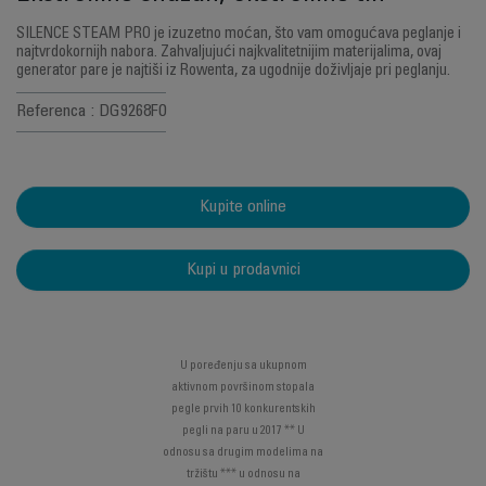
SILENCE STEAM PRO je izuzetno moćan, što vam omogućava peglanje i
najtvrdokornijh nabora. Zahvaljujući najkvalitetnijim materijalima, ovaj
generator pare je najtiši iz Rowenta, za ugodnije doživljaje pri peglanju.
Referenca : DG9268F0
Kupite online
Kupi u prodavnici
U poređenju sa ukupnom
aktivnom površinom stopala
pegle prvih 10 konkurentskih
pegli na paru u 2017 ** U
odnosu sa drugim modelima na
tržištu *** u odnosu na