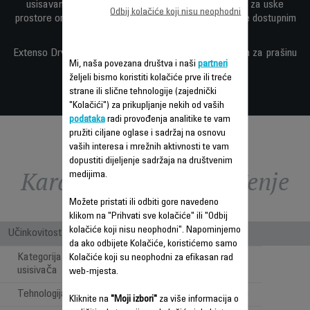
usisavanje posebno udobnim, a integrirani nastavak za uske
Odbij kolačiće koji nisu neophodni
prostore omogućava jednostavan pristup čak i najteže dostupnim
područjima.
Extenso Dry je opremljen stalnim filterom i spremnikom za prašinu
Mi, naša povezana društva i naši
partneri
radi lakšeg održavanja.
željeli bismo koristiti kolačiće prve ili treće
strane ili slične tehnologije (zajednički
"Kolačići") za prikupljanje nekih od vaših
podataka
radi provođenja analitike te vam
pružiti ciljane oglase i sadržaj na osnovu
vaših interesa i mrežnih aktivnosti te vam
dopustiti dijeljenje sadržaja na društvenim
Karakteristike - Poređenje
medijima.
Možete pristati ili odbiti gore navedeno
klikom na "Prihvati sve kolačiće" ili "Odbij
kolačiće koji nisu neophodni". Napominjemo
Učinkovitost
da ako odbijete Kolačiće, koristićemo samo
Kategorija bežičnog ručnog
Kolačiće koji su neophodni za efikasan rad
Mokro
usisivača
web-mjesta.
Tehnologija
Cyclonic Tehnologija
Kliknite na
"Moji izbori"
za više informacija o