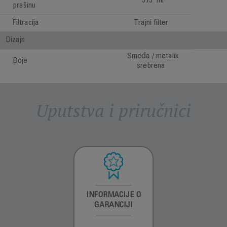
375 ml
prašinu
Filtracija
Trajni filter
Dizajn
Smeđa / metalik
Boje
srebrena
Uputstva i priručnici
INFORMACIJE O
INFORMACIJE O
INFORMACIJE O
GARANCIJI
GARANCIJI
GARANCIJI