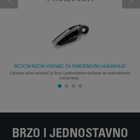
BEŽIČNI RUČNI USISIVAČ ZA SVAKODNEVNO USISAVANJE!
Extenso ručni usisivač je brzo i jednostavno rješenje za svakodnevno
usisavanje.
BRZO I JEDNOSTAVNO