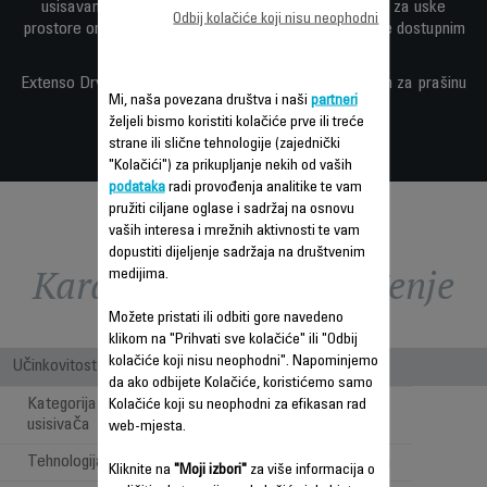
usisavanje posebno udobnim, a integrirani nastavak za uske
Odbij kolačiće koji nisu neophodni
prostore omogućava jednostavan pristup čak i najteže dostupnim
područjima.
Extenso Dry je opremljen stalnim filterom i spremnikom za prašinu
Mi, naša povezana društva i naši
partneri
radi lakšeg održavanja.
željeli bismo koristiti kolačiće prve ili treće
strane ili slične tehnologije (zajednički
"Kolačići") za prikupljanje nekih od vaših
podataka
radi provođenja analitike te vam
pružiti ciljane oglase i sadržaj na osnovu
vaših interesa i mrežnih aktivnosti te vam
dopustiti dijeljenje sadržaja na društvenim
Karakteristike - Poređenje
medijima.
Možete pristati ili odbiti gore navedeno
klikom na "Prihvati sve kolačiće" ili "Odbij
kolačiće koji nisu neophodni". Napominjemo
Učinkovitost
da ako odbijete Kolačiće, koristićemo samo
Kategorija bežičnog ručnog
Kolačiće koji su neophodni za efikasan rad
Mokro
usisivača
web-mjesta.
Tehnologija
Cyclonic Tehnologija
Kliknite na
"Moji izbori"
za više informacija o