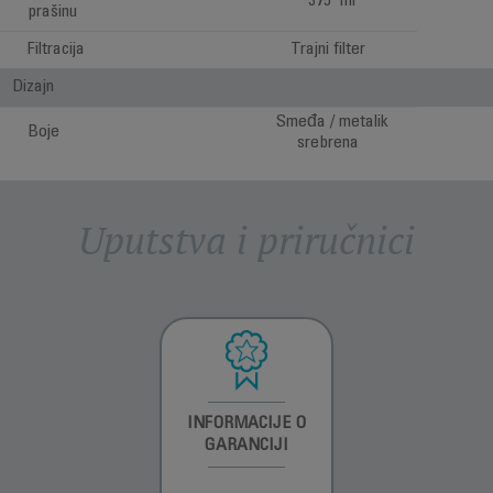
375 ml
prašinu
Filtracija
Trajni filter
Dizajn
Smeđa / metalik
Boje
srebrena
Uputstva i priručnici
INFORMACIJE O
INFORMACIJE O
INFORMACIJE O
GARANCIJI
GARANCIJI
GARANCIJI