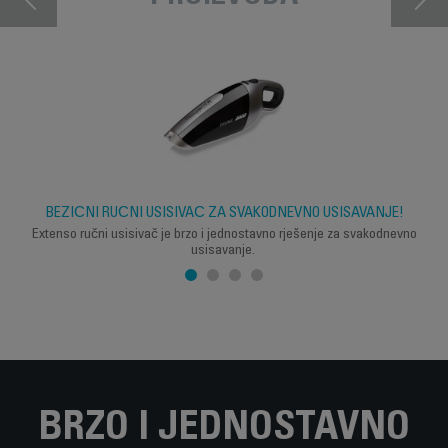
BEŽIČNI RUČNI USISIVAČ ZA SVAKODNEVNO USISAVANJE!
Extenso ručni usisivač je brzo i jednostavno rješenje za svakodnevno
usisavanje.
BRZO I JEDNOSTAVNO