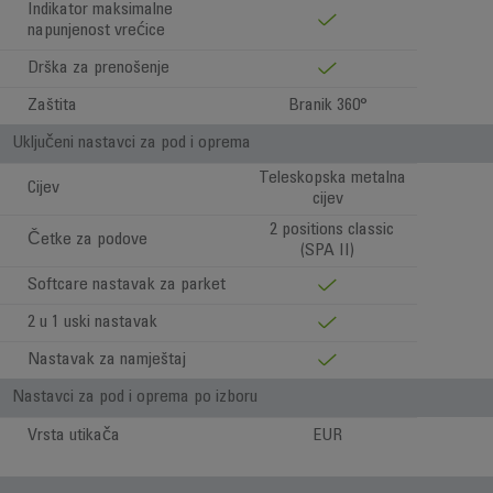
Indikator maksimalne
napunjenost vrećice
Drška za prenošenje
Zaštita
Branik 360°
Uključeni nastavci za pod i oprema
Teleskopska metalna
Cijev
cijev
2 positions classic
Četke za podove
(SPA II)
Softcare nastavak za parket
2 u 1 uski nastavak
Nastavak za namještaj
Nastavci za pod i oprema po izboru
Vrsta utikača
EUR