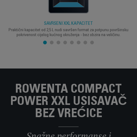
SAVRŠENI XXL KAPACITET
Praktični kapacitet od 2,5 L nudi savršen format za potpunu površinsku
pokrivenost cijelog kućnog okruženja - bez obzira na veličinu.
ROWENTA COMPACT
POWER XXL USISAVAČ
BEZ VREĆICE
Snažne performanse i