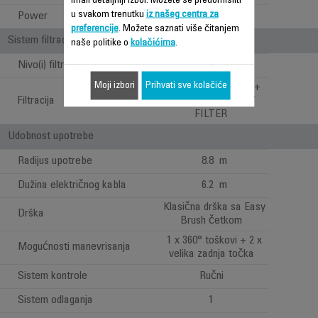
imali detaljniji izbor. Možete se predomisliti
u svakom trenutku
iz našeg centra za
Power
600 W
preferencije
. Možete saznati više čitanjem
Sistem filtracije
naše politike o
kolačićima
.
Nivo(i) filtracije
3
Moji izbori
Prihvati sve kolačiće
FOAM + CYCLONE +
Filtracija
HIGH EFFICIENCY
FILTER
Udobnost upotrebe
Radijus upotrebe
8.8 m
Dužina električnog kabla
6.2 m
Klasična drška sa Easy
Drška
Brush četkom
1 x 360° toškovi + 2 x
Mogućnosti manevrisanja
velika zadnja točka
Sistem kontrole
Ručni
Sistem odlaganja
1