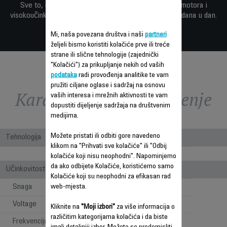
Sve to, uz snažnu kombinaciju EffiTech tehnologije motora i
visokoučinkovitu usisnu glavu za savršene rezultate iz dana u dan.
Mi, naša povezana društva i naši
partneri
željeli bismo koristiti kolačiće prve ili treće
strane ili slične tehnologije (zajednički
"Kolačići") za prikupljanje nekih od vaših
podataka
radi provođenja analitike te vam
pružiti ciljane oglase i sadržaj na osnovu
Karakteristike - Poređenje
vaših interesa i mrežnih aktivnosti te vam
dopustiti dijeljenje sadržaja na društvenim
medijima.
Možete pristati ili odbiti gore navedeno
Tehnologija
klikom na "Prihvati sve kolačiće" ili "Odbij
Bagless
kolačiće koji nisu neophodni". Napominjemo
da ako odbijete Kolačiće, koristićemo samo
Učinkovitost
Kolačiće koji su neophodni za efikasan rad
Snaga
web-mjesta.
550 W
Voltage
220-240 V
Kliknite na
"Moji izbori"
za više informacija o
različitim kategorijama kolačića i da biste
Frekvencija
50-60 Hz