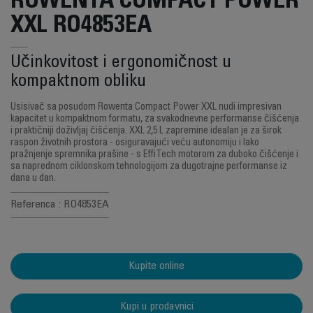
ROWENTA COMPACT POWER
XXL RO4853EA
Učinkovitost i ergonomičnost u
kompaktnom obliku
Usisivač sa posudom Rowenta Compact Power XXL nudi impresivan
kapacitet u kompaktnom formatu, za svakodnevne performanse čišćenja
i praktičniji doživljaj čišćenja. XXL 2,5 L zapremine idealan je za širok
raspon životnih prostora - osiguravajući veću autonomiju i lako
pražnjenje spremnika prašine - s EffiTech motorom za duboko čišćenje i
sa naprednom ciklonskom tehnologijom za dugotrajne performanse iz
dana u dan.
Referenca : RO4853EA
Kupite online
Kupi u prodavnici