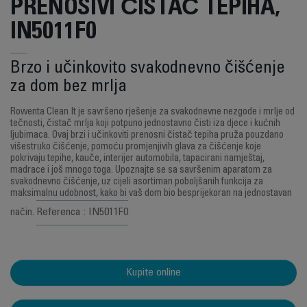
PRENOSIVI ČISTAČ TEPIHA,
IN5011F0
Brzo i učinkovito svakodnevno čišćenje
za dom bez mrlja
Rowenta Clean It je savršeno rješenje za svakodnevne nezgode i mrlje od
tečnosti, čistač mrlja koji potpuno jednostavno čisti iza djece i kućnih
ljubimaca. Ovaj brzi i učinkoviti prenosni čistač tepiha pruža pouzdano
višestruko čišćenje, pomoću promjenjivih glava za čišćenje koje
pokrivaju tepihe, kauče, interijer automobila, tapacirani namještaj,
madrace i još mnogo toga. Upoznajte se sa savršenim aparatom za
svakodnevno čišćenje, uz cijeli asortiman poboljšanih funkcija za
maksimalnu udobnost, kako bi vaš dom bio besprijekoran na jednostavan
Referenca : IN5011F0
način.
Kupite online