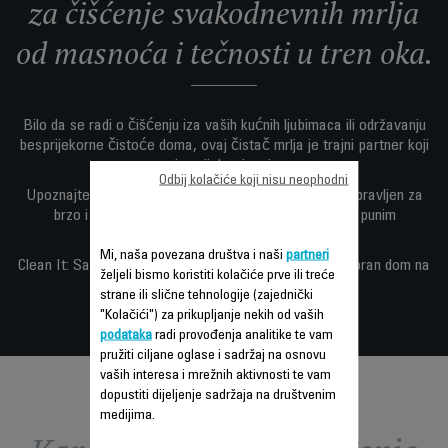
za čišćenje svakodnevnih mrlja
od masnoća i tečnosti u tren oka.
Bilo da se radi o čišćenju iza vaših kućnih ljubimaca ili održavanju
besprijekorne čistoće doma, ovaj čistač mrlja je trajni partner koji
je uvijek pri ruci.
Odbij kolačiće koji nisu neophodni
Upoznajte se s prenosivim čistačem tepiha koji je napravljen za
brzo i učinkovito čišćenje, s pametnim dizajnom i punim
asortimanom funkcija.
Mi, naša povezana društva i naši
partneri
Clean It: Savršeno svakodnevno čišćenje za besprijekoran dom na
željeli bismo koristiti kolačiće prve ili treće
jednostavan način.
strane ili slične tehnologije (zajednički
"Kolačići") za prikupljanje nekih od vaših
podataka
radi provođenja analitike te vam
pružiti ciljane oglase i sadržaj na osnovu
vaših interesa i mrežnih aktivnosti te vam
dopustiti dijeljenje sadržaja na društvenim
medijima.