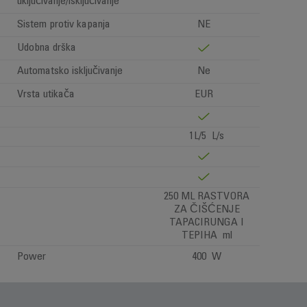
uključivanje/isključivanje
Sistem protiv kapanja
NE
Udobna drška
Automatsko isključivanje
Ne
Vrsta utikača
EUR
1L/5 L/s
250 ML RASTVORA
ZA ČIŠĆENJE
TAPACIRUNGA I
TEPIHA ml
Power
400 W