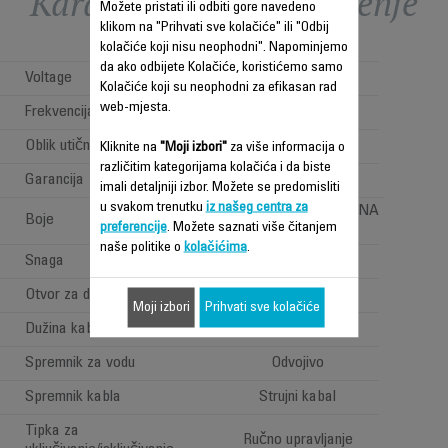
Karakteristike - Poređenje
Možete pristati ili odbiti gore navedeno
klikom na "Prihvati sve kolačiće" ili "Odbij
kolačiće koji nisu neophodni". Napominjemo
da ako odbijete Kolačiće, koristićemo samo
Voltage
220-240 V
Kolačiće koji su neophodni za efikasan rad
web-mjesta.
Frekvencija
50-60 Hz
Oblik utičnice
Straight Plug
Kliknite na
"Moji izbori"
za više informacija o
različitim kategorijama kolačića i da biste
Garancija
2 godine
imali detaljniji izbor. Možete se predomisliti
u svakom trenutku
iz našeg centra za
NARANDŽASTA/CRNA
Boje
preferencije
. Možete saznati više čitanjem
naše politike o
kolačićima
.
Snaga
400 W
Otvor za dolijevanje
Veliki
Moji izbori
Prihvati sve kolačiće
Dužina kabla
5 m
Spremnik za vodu
Odvojivo
Spremnik kabla
Strujni kabal
Tipka za
Ručno upravljanje