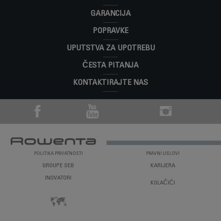
Molimo idite na odjeljak "
Nastavci
" internetske stranice da
GARANCIJA
Koji su uvjeti garancije za moj aparat?
biste jednostavno našli sve što vam je potrebno za proizvod.
POPRAVKE
Za detaljnije informacije pogledajte dio
Garancija
na ovoj
internetskoj stranici.
UPUTSTVA ZA UPOTREBU
ČESTA PITANJA
KONTAKTIRAJTE NAS
POLITIKA PRIVATNOSTI
PRAVNI USLOVI
GROUPE SEB
KARIJERA
INOVATORI
KOLAČIĆI