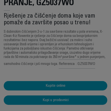
PRANJE, GZ5037WO
Rješenje za čišćenje doma koje vam
pomaže da završite posao u trenu!
S dubinskim čišćenjem 2-u-1 za savršene rezultate u pola vremena, X-
Clean 4 iz Rowente je rješenje za čišćenje doma sa besprijekornim
rezultatima i bez napora. Ovaj bežični usisivač za mokro i suho
usisavanje štedi vrijeme i opremljen je vrhunskom tehnologijom i
funkcijama za poboljšano iskustvo čišćenja: Pametno otkrivanje
prljavštine i automatsko prilagođavanje snage, izuzetno dugo vrijeme
rada do 50 minuta za pokrivanje do 350 m² površine* s jednim punjenjem,
Referenca : GZ5037WO
samohodno čišćenje i još mnogo toga.
Kupite online
Kupi u prodavnici