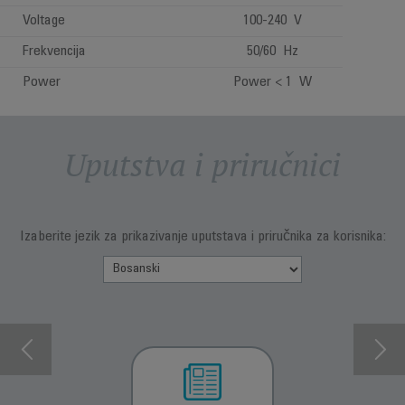
Voltage
100-240 V
Frekvencija
50/60 Hz
Power
Power < 1 W
Uputstva i priručnici
Izaberite jezik za prikazivanje uputstava i priručnika za korisnika: