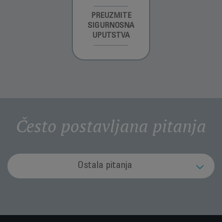
INFORMACIJE O
PREUZMITE
PREUZMI
GARANCIJI
SIGURNOSNA
UPUTSTVO ZA
UPUTSTVA
UPOTREBU
Često postavljana pitanja
Ostala pitanja
Kako mogu zbrinuti aparat kada mu prođe rok
upotrebe?
Vaš aparat sadrži vrijedne materijale koji se mogu obnoviti ili