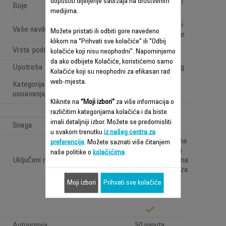
MINK SIVA/TEČNI
dopustiti dijeljenje sadržaja na društvenim
Boje
METAL/ALUMINIJ
medijima.
Jednostavno, brzo i
Vaše navike
Možete pristati ili odbiti gore navedeno
svakodnevno čišćenje
klikom na "Prihvati sve kolačiće" ili "Odbij
Vrsta poda
Hard floors only
kolačiće koji nisu neophodni". Napominjemo
da ako odbijete Kolačiće, koristićemo samo
Upotreba
Vacuuming & washing
Kolačiće koji su neophodni za efikasan rad
web-mjesta.
Kategorija mokrog i suhog
MOKRO I SUHO
usisavanja
Kliknite na
"Moji izbori"
za više informacija o
Active washing
različitim kategorijama kolačića i da biste
imali detaljniji izbor. Možete se predomisliti
Snaga
200 W
u svakom trenutku
iz našeg centra za
Dodatni filter Dodatna
preferencije
. Možete saznati više čitanjem
pjena protiv sudara
naše politike o
kolačićima
.
Uključeni nastavci
Dodatni valjak Dodatna
bočna četka Četka za
čišćenje
Moji izbori
Prihvati sve kolačiće
Autonomija
50 minuta