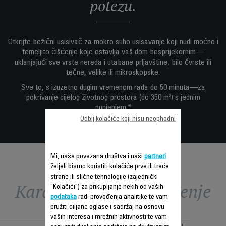
potezu.
Otkrijte bežični usisivač za mokro suho usisavanje koji nudi moćno i
temeljito čišćenje koje ostavlja vaš dom besprijekornim—
uklanjajući sve vrste nereda i utabane prljavštine, bilo čvrste ili
tečne, velike ili mikroskopske.
Sve to, s izuzetno dugim vremenom rada do 50 minuta—za
pokrivanje cijelog životnog prostora (do 350 m²) s jednim
punjenjem.*
Odbij kolačiće koji nisu neophodni
Mi, naša povezana društva i naši
partneri
željeli bismo koristiti kolačiće prve ili treće
strane ili slične tehnologije (zajednički
Karakteristike - Poređenje
"Kolačići") za prikupljanje nekih od vaših
podataka
radi provođenja analitike te vam
pružiti ciljane oglase i sadržaj na osnovu
vaših interesa i mrežnih aktivnosti te vam