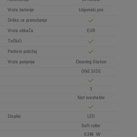
Vrsta baterije
Litijumski joni
Drška za prenošenje
Vrsta utikača
EUR
Točkići
Parkirni položaj
Vrsta punjenja
Cleaning Station
ONE SIDE
3
Not washable
Displej
LED
Soft roller
0.246 W