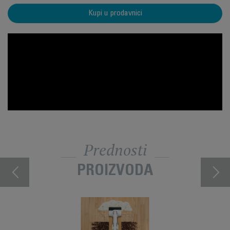
Kupi u prodavnici
Prednosti
PROIZVODA