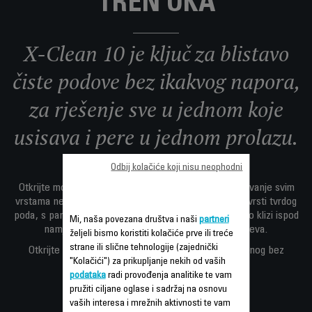
TREN OKA
X-Clean 10 je ključ za blistavo
čiste podove bez ikakvog napora,
za rješenje sve u jednom koje
usisava i pere u jednom prolazu.
Odbij kolačiće koji nisu neophodni
Otkrijte mokri suhi bežični usisivač napravljen za rukovanje svim
vrstama nereda - bilo tekućih ili čvrstih - na bilo kojoj vrsti tvrdog
poda, s pametnim dizajnom koji prijanja uz rubove i lako klizi ispod
Mi, naša povezana društva i naši
partneri
namještaja s fleksibilnim dizajnom od 180 stupnjeva.
željeli bismo koristiti kolačiće prve ili treće
strane ili slične tehnologije (zajednički
Otkrijte čistu radost besprijekornog doma napravljenog bez
"Kolačići") za prikupljanje nekih od vaših
napora.
podataka
radi provođenja analitike te vam
pružiti ciljane oglase i sadržaj na osnovu
vaših interesa i mrežnih aktivnosti te vam