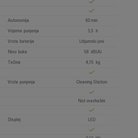
Autonomija
60 min
Vrijeme punjenja
3,5 h
Vrsta baterije
Litijumski joni
Nivo buke
58 dB(A)
Težina
4,15 kg
Vrsta punjenja
Cleaning Station
Not washable
Displej
LED