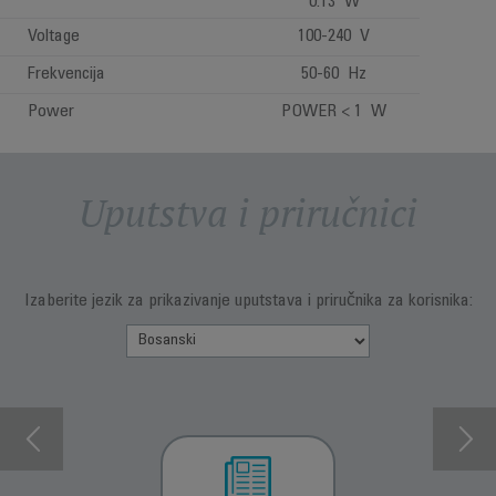
0.13 W
Voltage
100-240 V
Frekvencija
50-60 Hz
Power
POWER < 1 W
Uputstva i priručnici
Izaberite jezik za prikazivanje uputstava i priručnika za korisnika: