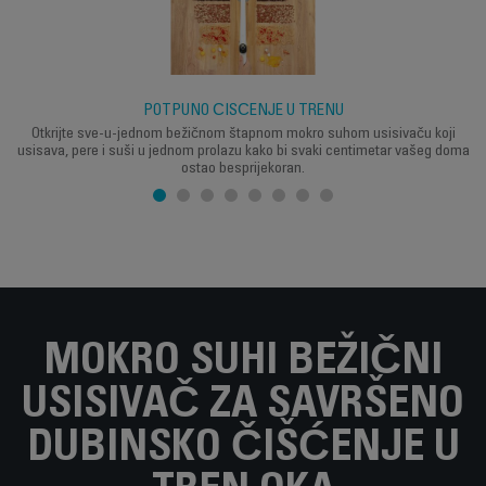
POTPUNO ČIŠĆENJE U TRENU
Otkrijte sve-u-jednom bežičnom štapnom mokro suhom usisivaču koji
usisava, pere i suši u jednom prolazu kako bi svaki centimetar vašeg doma
ostao besprijekoran.
MOKRO SUHI BEŽIČNI
USISIVAČ ZA SAVRŠENO
DUBINSKO ČIŠĆENJE U