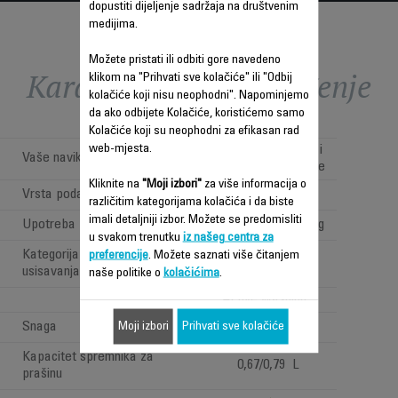
dopustiti dijeljenje sadržaja na društvenim
medijima.
Možete pristati ili odbiti gore navedeno
Karakteristike - Poređenje
klikom na "Prihvati sve kolačiće" ili "Odbij
kolačiće koji nisu neophodni". Napominjemo
da ako odbijete Kolačiće, koristićemo samo
Kolačiće koji su neophodni za efikasan rad
web-mjesta.
Jednostavno, brzo i
Vaše navike
svakodnevno čišćenje
Kliknite na
"Moji izbori"
za više informacija o
Vrsta poda
Hard floors only
različitim kategorijama kolačića i da biste
imali detaljniji izbor. Možete se predomisliti
Upotreba
Vacuuming & washing
u svakom trenutku
iz našeg centra za
Kategorija mokrog i suhog
preferencije
. Možete saznati više čitanjem
MOKRO I SUHO
usisavanja
naše politike o
kolačićima
.
Active washing
Snaga
200 W
Moji izbori
Prihvati sve kolačiće
Kapacitet spremnika za
0,67/0,79 L
prašinu