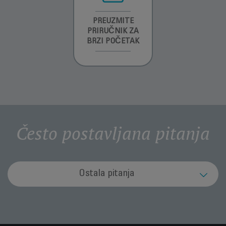
INFORMACIJE O
PREUZMITE
PREUZMITE
GARANCIJI
PRIRUČNIK ZA
SIGURNOSNA
BRZI POČETAK
UPUTSTVA
Često postavljana pitanja
Ostala pitanja
Kako mogu zbrinuti aparat kada mu prođe rok
upotrebe?