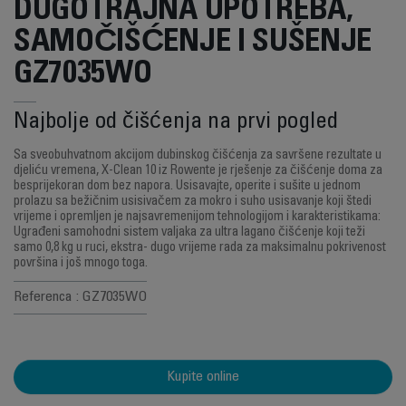
DUGOTRAJNA UPOTREBA,
SAMOČIŠĆENJE I SUŠENJE
GZ7035WO
Najbolje od čišćenja na prvi pogled
Sa sveobuhvatnom akcijom dubinskog čišćenja za savršene rezultate u
djeliću vremena, X-Clean 10 iz Rowente je rješenje za čišćenje doma za
besprijekoran dom bez napora. Usisavajte, operite i sušite u jednom
prolazu sa bežičnim usisivačem za mokro i suho usisavanje koji štedi
vrijeme i opremljen je najsavremenijom tehnologijom i karakteristikama:
Ugrađeni samohodni sistem valjaka za ultra lagano čišćenje koji teži
samo 0,8 kg u ruci, ekstra- dugo vrijeme rada za maksimalnu pokrivenost
površina i još mnogo toga.
Referenca : GZ7035WO
Kupite online