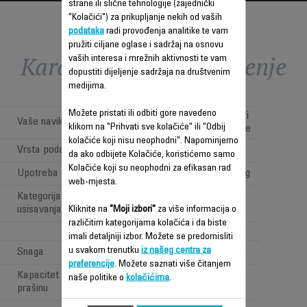
strane ili slične tehnologije (zajednički
"Kolačići") za prikupljanje nekih od vaših
podataka
radi provođenja analitike te vam
pružiti ciljane oglase i sadržaj na osnovu
Karakteristike - Poređenje
vaših interesa i mrežnih aktivnosti te vam
dopustiti dijeljenje sadržaja na društvenim
medijima.
Možete pristati ili odbiti gore navedeno
Jednostavno, brzo i
Vaše navike
klikom na "Prihvati sve kolačiće" ili "Odbij
svakodnevno čišćenje
kolačiće koji nisu neophodni". Napominjemo
Vrsta poda
Hard floors only
da ako odbijete Kolačiće, koristićemo samo
Kolačiće koji su neophodni za efikasan rad
Upotreba
Vacuuming & washing
web-mjesta.
Kategorija mokrog i suhog
MOKRO I SUHO
usisavanja
Kliknite na
"Moji izbori"
za više informacija o
različitim kategorijama kolačića i da biste
Active washing
imali detaljniji izbor. Možete se predomisliti
u svakom trenutku
iz našeg centra za
Snaga
200 W
preferencije
. Možete saznati više čitanjem
Kapacitet spremnika za
naše politike o
kolačićima
.
0,67/0,79 L
prašinu