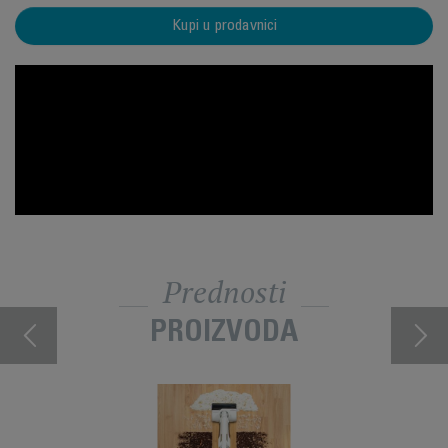
Kupi u prodavnici
Prednosti
PROIZVODA