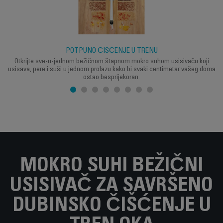
POTPUNO ČIŠĆENJE U TRENU
Otkrijte sve-u-jednom bežičnom štapnom mokro suhom usisivaču koji
usisava, pere i suši u jednom prolazu kako bi svaki centimetar vašeg doma
ostao besprijekoran.
MOKRO SUHI BEŽIČNI
USISIVAČ ZA SAVRŠENO
DUBINSKO ČIŠĆENJE U