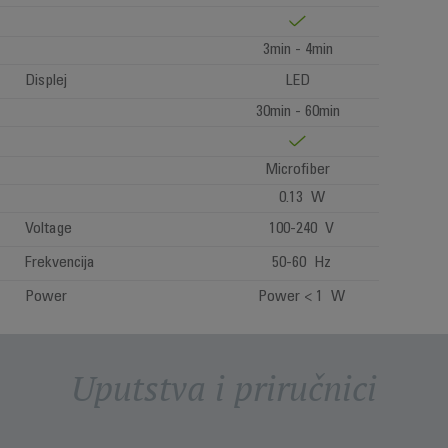
3min - 4min
Displej
LED
30min - 60min
Microfiber
0.13 W
Voltage
100-240 V
Frekvencija
50-60 Hz
Power
Power < 1 W
Uputstva i priručnici