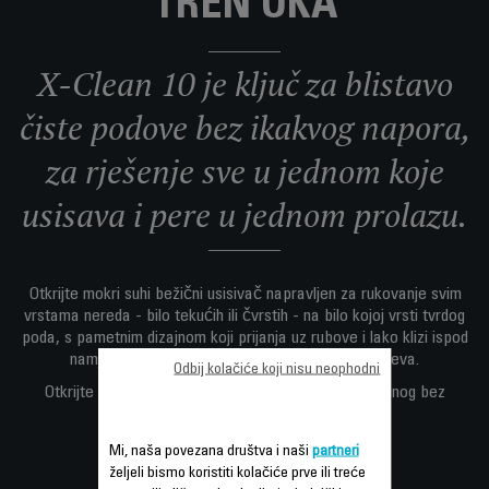
TREN OKA
X-Clean 10 je ključ za blistavo
čiste podove bez ikakvog napora,
za rješenje sve u jednom koje
usisava i pere u jednom prolazu.
Otkrijte mokri suhi bežični usisivač napravljen za rukovanje svim
vrstama nereda - bilo tekućih ili čvrstih - na bilo kojoj vrsti tvrdog
poda, s pametnim dizajnom koji prijanja uz rubove i lako klizi ispod
namještaja s fleksibilnim dizajnom od 180 stupnjeva.
Odbij kolačiće koji nisu neophodni
Otkrijte čistu radost besprijekornog doma napravljenog bez
napora.
Mi, naša povezana društva i naši
partneri
željeli bismo koristiti kolačiće prve ili treće