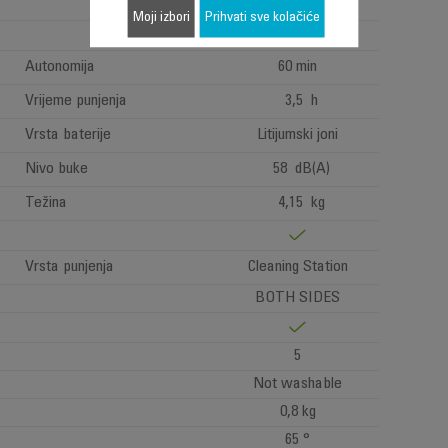
Moji izbori
Prihvati sve kolačiće
Autonomija
60 min
Vrijeme punjenja
3,5 h
Vrsta baterije
Litijumski joni
Nivo buke
58 dB(A)
Težina
4,15 kg
Vrsta punjenja
Cleaning Station
BOTH SIDES
5
Not washable
0,8 kg
65 °