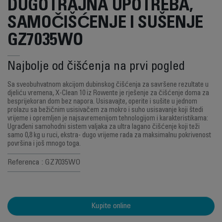
DUGOTRAJNA UPOTREBA,
SAMOČIŠĆENJE I SUŠENJE
GZ7035WO
Najbolje od čišćenja na prvi pogled
Sa sveobuhvatnom akcijom dubinskog čišćenja za savršene rezultate u
djeliću vremena, X-Clean 10 iz Rowente je rješenje za čišćenje doma za
besprijekoran dom bez napora. Usisavajte, operite i sušite u jednom
prolazu sa bežičnim usisivačem za mokro i suho usisavanje koji štedi
vrijeme i opremljen je najsavremenijom tehnologijom i karakteristikama:
Ugrađeni samohodni sistem valjaka za ultra lagano čišćenje koji teži
samo 0,8 kg u ruci, ekstra- dugo vrijeme rada za maksimalnu pokrivenost
površina i još mnogo toga.
Referenca : GZ7035WO
Kupite online