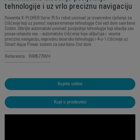
tehnologije i uz vrlo preciznu navigaciju
Rowenta X-PLORER Serie 75 S+ robot usisivač je izvanredno rješenje za
čišćenje koji uz pomoć najsavremenije tehnologije čini vaš dom savršeno
čistim. Otkrijte automatski usisivač posljednje tehnologije koji obavlja sav
posao umjesto vas – automatsko čišćenje koje uključuje i veoma
preciznu navigaciju, naprednu lasersku tehnologiju i 4-u-1 čišćenje uz
Smart Aqua Power sistem za savršeno čist dom.
Referenca : RR8577WH
Kupite online
Kupi u prodavnici