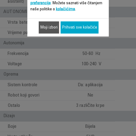
asistent)
preferencije
. Možete saznati više čitanjem
naše politike o
kolačićima
.
AUTONOMIJA
Vrsta baterije
Litijumski joni
Moji izbori
Prihvati sve kolačiće
Vrijeme punjenja
4h
Autonomija
Frekvencija
50-60 Hz
Voltage
100-240 V
Oprema
Sistem kontrole
Da: aplikacija
Robot koji govori
Ne
Ostalo
3 različite krpe
Dizajn
Boje
Bijela