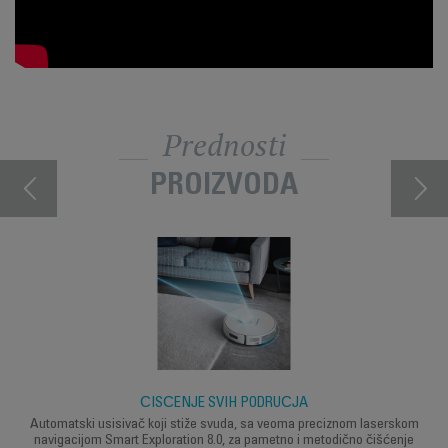
Prednosti
PROIZVODA
ČIŠĆENJE SVIH PODRUČJA
Automatski usisivač koji stiže svuda, sa veoma preciznom laserskom
navigacijom Smart Exploration 8.0, za pametno i metodično čišćenje