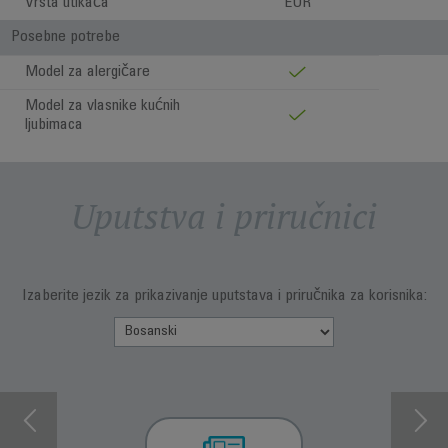
Vrsta utikača
EUR
Posebne potrebe
Model za alergičare
Model za vlasnike kućnih
ljubimaca
Uputstva i priručnici
Izaberite jezik za prikazivanje uputstava i priručnika za korisnika: