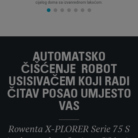
cijelog doma sa izvanrednom lakoćom.
AUTOMATSKO
ČIŠĆENJE ROBOT
USISIVAČEM KOJI RADI
ČITAV POSAO UMJESTO
VAS
Rowenta X-PLORER Serie 75 S