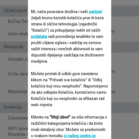
Učinkovitost čišćenja
Mi, naša povezana društva i naši
partneri
željeli bismo koristiti kolačiće prve ili treće
Bočna četka
1
strane ili slične tehnologije (zajednički
"Kolačići") za prikupljanje nekih od vaših
Automatsko čišćenje
Vaše navike
podataka
radi provođenja analitike te vam
bez napora
pružiti ciljane oglase i sadržaj na osnovu
Navigacija
vaših interesa i mrežnih aktivnosti te vam
dopustiti dijeljenje sadržaja na društvenim
Da: zahvaljujući
Virtuelni zidovi
medijima.
aplikaciji
Best-in-class (laser or
Vrsta navigacije
Možete pristati ili odbiti gore navedeno
laser+camera)
klikom na "Prihvati sve kolačiće" ili "Odbij
Upravljanje
kolačiće koji nisu neophodni". Napominjemo
Mapiranje doma u app
prostorijama i izvještaj
da ako odbijete Kolačiće, koristićemo samo
o čišćenju
Kolačiće koji su neophodni za efikasan rad
web-mjesta.
Konekcija
Kliknite na
"Moji izbori"
za više informacija o
Zakazivanje čišćenja
različitim kategorijama kolačića i da biste
WIFI povezivost: (App
imali detaljniji izbor. Možete se predomisliti
Rowenta roboti I glasovni
u svakom trenutku
iz našeg centra za