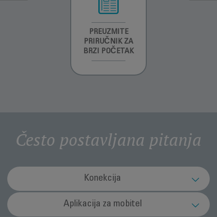
INFORMACIJE O
PREUZMITE
PREUZMITE
GARANCIJI
PRIRUČNIK ZA
SIGURNOSNA
BRZI POČETAK
UPUTSTVA
Često postavljana pitanja
Konekcija
Kako se robotski usisivač povezuje s
Aplikacija za mobitel
glasovnim pomoćnikom Google Home?