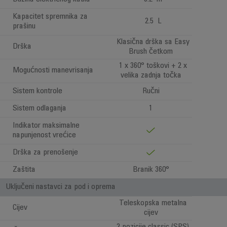
Kapacitet spremnika za
2.5 L
prašinu
Klasična drška sa Easy
Drška
Brush četkom
1 x 360° toškovi + 2 x
Mogućnosti manevrisanja
velika zadnja točka
Sistem kontrole
Ručni
Sistem odlaganja
1
Indikator maksimalne
napunjenost vrećice
Drška za prenošenje
Zaštita
Branik 360°
Uključeni nastavci za pod i oprema
Teleskopska metalna
Cijev
cijev