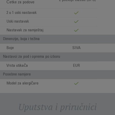
2 pozicije classic (SPS)
Četke za podove
2 u 1 uski nastavak
Uski nastavak
Nastavak za namještaj
Dimenzije, boja i težina
Boje
SIVA
Nastavci za pod i oprema po izboru
Vrsta utikača
EUR
Posebne namjere
Model za alergičare
Uputstva i priručnici