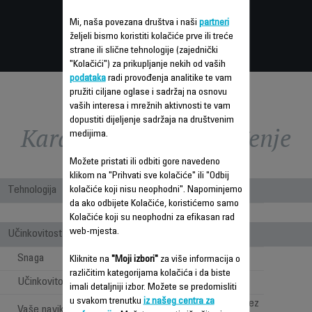
Mi, naša povezana društva i naši
partneri
željeli bismo koristiti kolačiće prve ili treće
strane ili slične tehnologije (zajednički
"Kolačići") za prikupljanje nekih od vaših
podataka
radi provođenja analitike te vam
pružiti ciljane oglase i sadržaj na osnovu
vaših interesa i mrežnih aktivnosti te vam
dopustiti dijeljenje sadržaja na društvenim
Karakteristike - Poređenje
medijima.
Možete pristati ili odbiti gore navedeno
klikom na "Prihvati sve kolačiće" ili "Odbij
Tehnologija
kolačiće koji nisu neophodni". Napominjemo
da ako odbijete Kolačiće, koristićemo samo
Bagless
Kolačiće koji su neophodni za efikasan rad
web-mjesta.
Učinkovitost
Snaga
550 W
Kliknite na
"Moji izbori"
za više informacija o
različitim kategorijama kolačića i da biste
Učinkovitost usisavanja
****
imali detaljniji izbor. Možete se predomisliti
u svakom trenutku
iz našeg centra za
Dubinsko čišćenje bez
Vaše navike