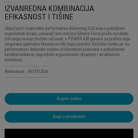
IZVANREDNA KOMBINACIJA
EFIKASNOST I TIŠINE
Uključujući izvanredne performanse dubinskog čišćenja u poboljšani
ergonomski dizajn, usisavač bez vrećice Silence Force pruža rezultate
čišćenja na koje možete računati, s POWER AIR glavom za prašinu koja
osigurava optimalno klizanje po bilo kojoj površini. Doživite razliku jer su
performanse i dubinske ocjene učinkovitosti povezane s poboljšanim
karakteristikama, naprednim ergonomskim dizajnom i atraktivnom
estetikom.
Referenca : RO7212EA
Kupite online
Kupi u prodavnici