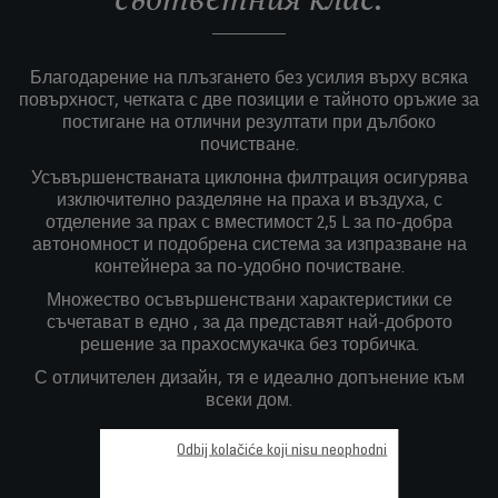
Благодарение на плъзгането без усилия върху всяка
повърхност, четката с две позиции е тайното оръжие за
постигане на отлични резултати при дълбоко
почистване.
Усъвършенстваната циклонна филтрация осигурява
изключително разделяне на праха и въздуха, с
отделение за прах с вместимост 2,5 L за по-добра
автономност и подобрена система за изпразване на
контейнера за по-удобно почистване.
Множество осъвършенствани характеристики се
съчетават в едно , за да представят най-доброто
решение за прахосмукачка без торбичка.
С отличителен дизайн, тя е идеално допънение към
всеки дом.
Odbij kolačiće koji nisu neophodni