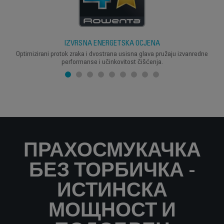
IZVRSNA ENERGETSKA OCJENA
Optimizirani protok zraka i dvostrana usisna glava pružaju izvanredne
performanse i učinkovitost čišćenja.
ПРАХОСМУКАЧКА
БЕЗ ТОРБИЧКА -
ИСТИНСКА
МОЩНОСТ И