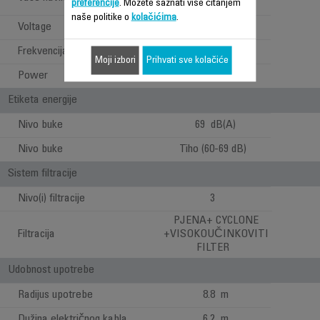
preferencije
. Možete saznati više čitanjem
ograničenja
naše politike o
kolačićima
.
Voltage
220-240 V
Frekvencija
50-60 Hz
Moji izbori
Prihvati sve kolačiće
Power
550 W
Etiketa energije
Nivo buke
69 dB(A)
Nivo buke
Tiho (60-69 dB)
Sistem filtracije
Nivo(i) filtracije
3
PJENA+ CYCLONE
Filtracija
+VISOKOUČINKOVITI
FILTER
Udobnost upotrebe
Radijus upotrebe
8.8 m
Dužina električnog kabla
6.2 m