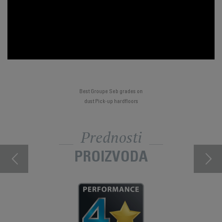
Best Groupe Seb grades on
dust Pick-up hardfloors
Prednosti
PROIZVODA