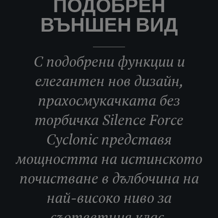
ПОДОБРЕН
ВЪНШЕН ВИД
С подобрени функции и
елегантен нов дизайн,
прахосмукачката без
торбичка Silence Force
Cyclonic представя
мощността на истинското
почистване в дълбочина на
най-високо ниво за
съответния клас.