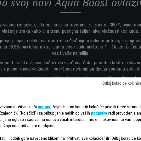
ja svoj novi Aqua Boost ovlaži
z vlažne izmaglice, u kombinaciji sa otvorima za zrak od 360 °, osigurav
vlaženje zraka kako bi u trenu postignu željeni nivo vlažnosti kod kuće.
ornje punjenje olakšava upotrebu i čišćenje u jednom potezu, a njegovo 
a da 99,9% bakterija u kapljicama vode bude uništeno * - što znači čišću
vas i vaše najmilije.
venost do 50 m2, ovaj kućni ovlaživač ima čak i pametnu kontrolu vlažn
a optimalni nivo vlažnosti - savršeno rješenje za dječju spavaću sobu ili j
 najmanje važno, njegov ultratihi dizajn i vrhunska autonomija znače moćn
Odbij kolačiće koji ni
tokom cijele noći - i nesmetan san!
vezana društva i naši
partneri
željeli bismo koristiti kolačiće prve ili treće strane i
(zajednički "Kolačići") za prikupljanje nekih od vaših
podataka
radi provođenja ana
ciljane oglase i sadržaj na osnovu vaših interesa i mrežnih aktivnosti te vam dopu
sadržaja na društvenim medijima.
ati ili odbiti gore navedeno klikom na "Prihvati sve kolačiće" ili "Odbij kolačiće ko