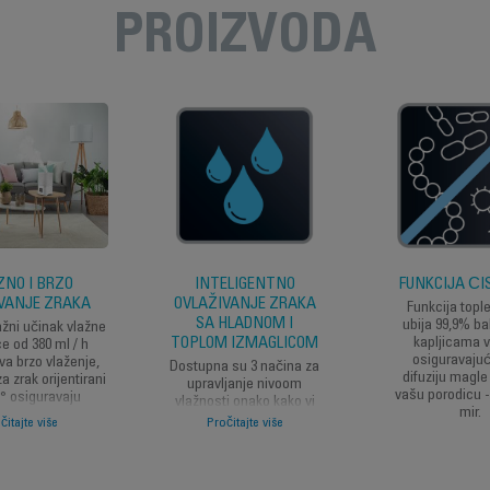
PROIZVODA
NO I BRZO
INTELIGENTNO
FUNKCIJA Č
VANJE ZRAKA
OVLAŽIVANJE ZRAKA
Funkcija topl
SA HLADNOM I
ubija 99,9% ba
žni učinak vlažne
TOPLOM IZMAGLICOM
kapljicama v
e od 380 ml / h
osiguravajuć
a brzo vlaženje,
Dostupna su 3 načina za
difuziju magle
za zrak orijentirani
upravljanje nivoom
vašu porodicu -
 ° osiguravaju
vlažnosti onako kako vi
mir.
rno djelovanje u
smatrate potrebnim:
čitajte više
Pročitajte više
j sobi. Čini ga
- Režim automatskog
za male i velike
komfora: Automatski
rije, do 50m2.
održava optimalni nivo