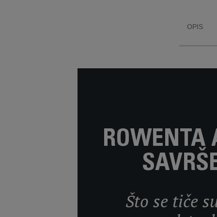
savršen san za vaše
dijete.
OPIS
ROWENTA 
SAVRŠ
Što se tiče 