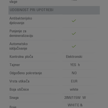
vlage
UDOBNOST PRI UPOTREBI
Antibakterijsko
djelovanje
Punjenje za
demineralizaciju
Automatsko
isključivanje
Kontrolna ploča
Elektronski
Tajmer
YES h
Odgođeno pokretanje
NO
Vrsta utikača
EUR
Boja utičnice
white
Snaga
28W/115W W
WHITE &
Boje