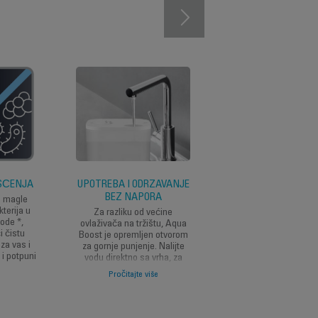
IŠĆENJA
UPOTREBA I ODRŽAVANJE
PRAKTIČNE
BEZ NAPORA
KARAKTERISTIKE
e magle
kterija u
Za razliku od većine
Ovaj ovlaživač zraka ta
ode *,
ovlaživača na tržištu, Aqua
dolazi s digitalnim L
i čistu
Boost je opremljen otvorom
displejem, higrometr
 za vas i
za gornje punjenje. Nalijte
tajmerom do 12 sati 
 i potpuni
vodu direktno sa vrha, za
automatskim isključiva
jedno punjenje bez
i integriranim drškama
Pročitajte više
Pročitajte više
problema!
praktičnu upotrebu.
Za čišćenje bez napora,
spremnik za vodu je lako
dostupan.