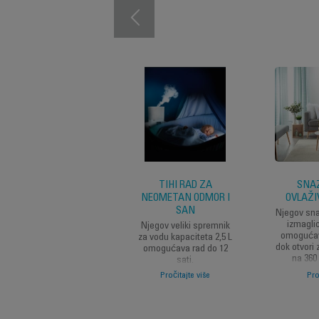
TIHI RAD ZA
SNAŽ
NEOMETAN ODMOR I
OVLAŽI
SAN
Njegov sna
izmaglic
Njegov veliki spremnik
omogućav
za vodu kapaciteta 2,5 L
dok otvori 
omogućava rad do 12
na 360
sati.
ravnomje
Zajedno s ultra tihim
Pročitajte više
Pro
cijelo
dizajnom (30 dB) na
pogodnim 
minimalnoj brzini i
prosto
hladnoj včažnoj
izmaglici, osigurava