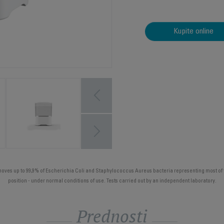
Kupite online
emoves up to 99,9% of Escherichia Coli and Staphylococcus Aureus bacteria representing most of 
position - under normal conditions of use. Tests carried out by an independent laboratory.
Prednosti