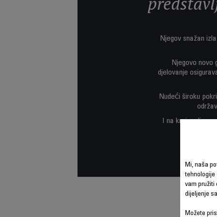
predstavl
Njegov snažan izla
Njegovo novo g
djelovanje osigurav
Nudeći široku pokri
održav
I na kraju, ali ne
Mi, naša po
tehnologije 
vam pružiti 
dijeljenje 
Možete prist