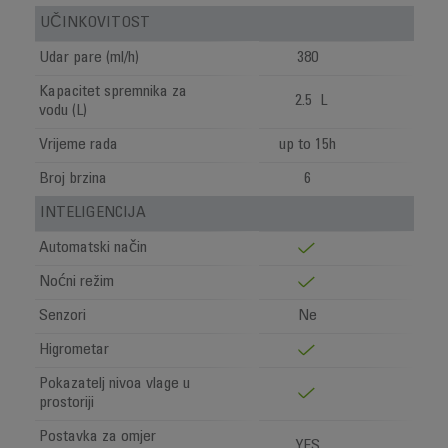
UČINKOVITOST
Udar pare (ml/h)
380
Kapacitet spremnika za
2.5 L
vodu (L)
Vrijeme rada
up to 15h
Broj brzina
6
INTELIGENCIJA
Automatski način
Noćni režim
Senzori
Ne
Higrometar
Pokazatelj nivoa vlage u
prostoriji
Postavka za omjer
YES