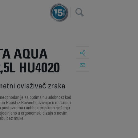
×
A AQUA
,5L HU4020
metni ovlaživač zraka
i neophodan je za optimalnu udobnost kod
qua Boost iz Rowente uživajte u moćnom
 postavkama i antibakterijskom rješenju
bjedinjeno u ergonomski dizajn s novim
rebu bez muke!