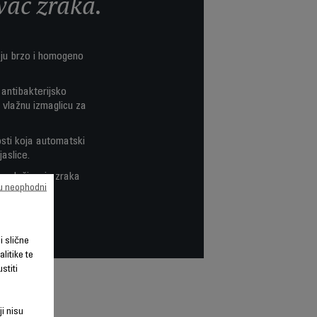
vač zraka.
aju brzo i homogeno
antibakterijsko
 vlažnu izmaglicu za
osti koja automatski
aslice.
o ovlaživanje zraka
su neophodni
li slične
litike te
stiti
ji nisu