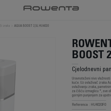
či zraka
>
AQUA BOOST 2,5L HU4020
ROWENT
BOOST 2
Cjelodnevni pa
Uravnoteženi nivo vlažnost
kuće. Uz ovlaživač zraka A
ovlaživanju zraka, pametnim
za čišću izmaglicu *, sve o
gornjim punjenjem za upot
Referenca : HU4020F0