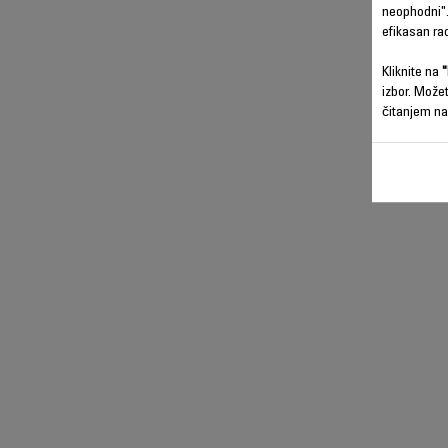
neophodni".
efikasan ra
Kliknite na
"
izbor. Može
čitanjem na