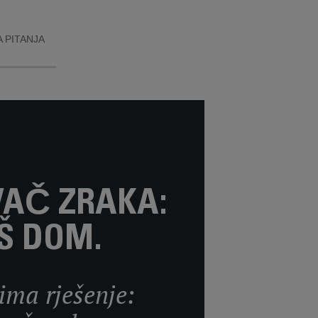
 PITANJA
AČ ZRAKA:
Š DOM.
ima rješenje: