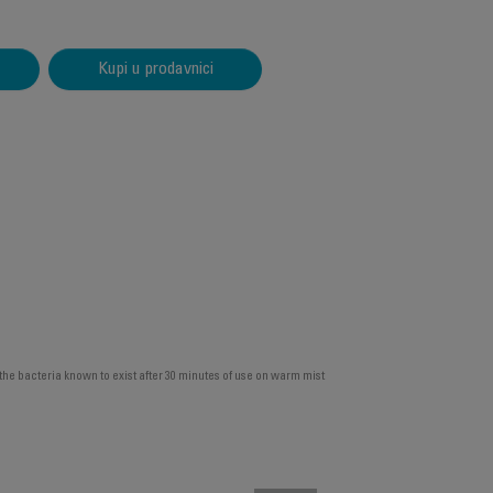
Kupi u prodavnici
the bacteria known to exist after 30 minutes of use on warm mist