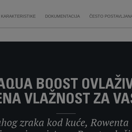
vlažnosti zraka u skladu
s nivoom temperature u
sobi.
- Noćni režim: Smanjuje
KARAKTERISTIKE
DOKUMENTACIJA
ČESTO POSTAVLJANA
intenzitet osvjetljenja
ekrana za neometano
spavanje, a istovremeno
omogućava
podešavanje proizvoda
po želji.
- Ručni režim: Ručno
odaberite ciljnu vlažnost
(od 30% do 70%, uz
dostupni kontinuirani
režim).
AQUA BOOST OVLAŽIV
ENA VLAŽNOST ZA VA
suhog zraka kod kuće, Rowenta 