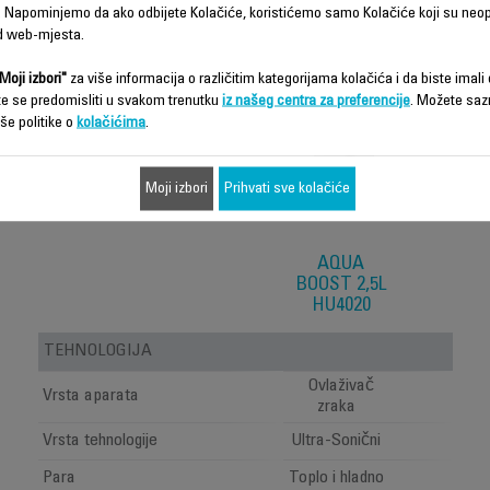
 Napominjemo da ako odbijete Kolačiće, koristićemo samo Kolačiće koji su neo
Karakteristike - Poređenje
d web-mjesta.
Moji izbori"
za više informacija o različitim kategorijama kolačića i da biste imali d
te se predomisliti u svakom trenutku
iz našeg centra za preferencije
. Možete saz
še politike o
kolačićima
.
Moji izbori
Prihvati sve kolačiće
AQUA
BOOST 2,5L
HU4020
TEHNOLOGIJA
Ovlaživač
Vrsta aparata
zraka
Vrsta tehnologije
Ultra-Sonični
Para
Toplo i hladno