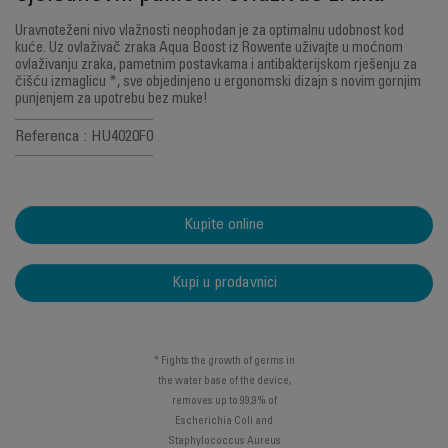
Uravnoteženi nivo vlažnosti neophodan je za optimalnu udobnost kod
kuće. Uz ovlaživač zraka Aqua Boost iz Rowente uživajte u moćnom
ovlaživanju zraka, pametnim postavkama i antibakterijskom rješenju za
čišću izmaglicu *, sve objedinjeno u ergonomski dizajn s novim gornjim
punjenjem za upotrebu bez muke!
Referenca : HU4020F0
Kupite online
Kupi u prodavnici
* Fights the growth of germs in
the water base of the device,
removes up to 99,9% of
Escherichia Coli and
Staphylococcus Aureus