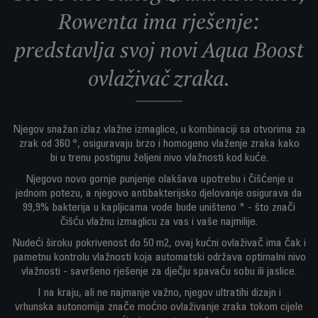
Rowenta ima rješenje:
predstavlja svoj novi Aqua Boost
ovlaživač zraka.
Njegov snažan izlaz vlažne izmaglice, u kombinaciji sa otvorima za
zrak od 360 °, osiguravaju brzo i homogeno vlaženje zraka kako
bi u trenu postignu željeni nivo vlažnosti kod kuće.
Njegovo novo gornje punjenje olakšava upotrebu i čišćenje u
jednom potezu, a njegovo antibakterijsko djelovanje osigurava da
99,9% bakterija u kapljicama vode bude uništeno * - što znači
čišću vlažnu izmaglicu za vas i vaše najmilije.
Nudeći široku pokrivenost do 50 m2, ovaj kućni ovlaživač ima čak i
pametnu kontrolu vlažnosti koja automatski održava optimalni nivo
vlažnosti - savršeno rješenje za dječju spavaću sobu ili jaslice.
I na kraju, ali ne najmanje važno, njegov ultratihi dizajn i
vrhunska autonomija znače moćno ovlaživanje zraka tokom cijele