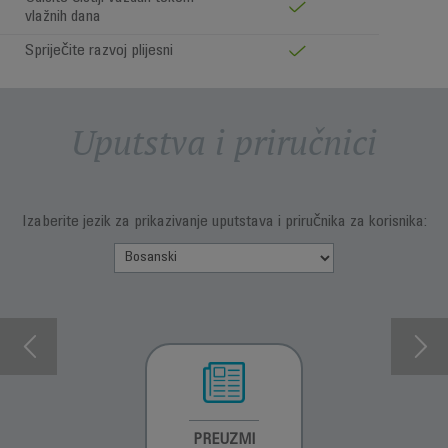
vlažnih dana
Spriječite razvoj plijesni
Uputstva i priručnici
Izaberite jezik za prikazivanje uputstava i priručnika za korisnika:
INFORMACIJE O
PREUZMI
INFORMACIJE O