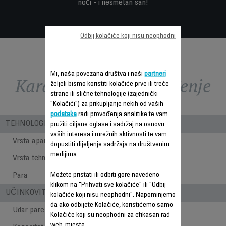
noći - i nesmetan san!
Odbij kolačiće koji nisu neophodni
Mi, naša povezana društva i naši
partneri
Karakteristike - Poređenje
željeli bismo koristiti kolačiće prve ili treće
strane ili slične tehnologije (zajednički
"Kolačići") za prikupljanje nekih od vaših
podataka
radi provođenja analitike te vam
TEHNOLOGIJA
pružiti ciljane oglase i sadržaj na osnovu
vaših interesa i mrežnih aktivnosti te vam
Vrsta aparata
Ovlaživač zraka
dopustiti dijeljenje sadržaja na društvenim
medijima.
Vrsta tehnologije
Ultra-Sonični
Možete pristati ili odbiti gore navedeno
Para
Toplo i hladno
klikom na "Prihvati sve kolačiće" ili "Odbij
UČINKOVITOST
kolačiće koji nisu neophodni". Napominjemo
da ako odbijete Kolačiće, koristićemo samo
Udar pare (ml/h)
380
Kolačiće koji su neophodni za efikasan rad
web-mjesta.