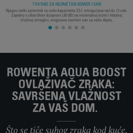
TIHI RAD ZA NEOMETAN ODMOR I SAN
Njegov veliki spremnik za vodu kapaciteta 2,5 L omogućava rad do 12 sati.
Zajedno s ultra tihim dizajnom (30 dB) na minimalnoj brzini i hladnoj
včažnoj izmaglici, osigurava savršen san za vaše dijete.
ROWENTA AQUA BOOST
OVLAŽIVAČ ZRAKA:
SAVRŠENA VLAŽNOST
ZA VAŠ DOM.
Što se tiče suhog zraka kod kuće,