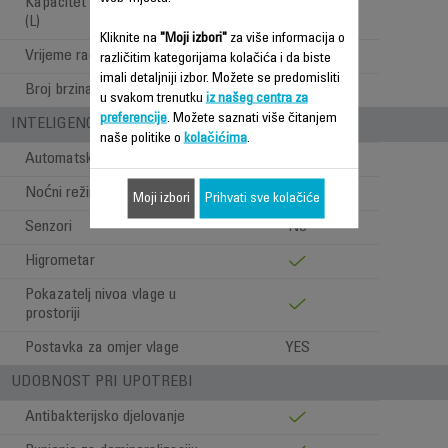
Kapacitet spremnika za vodu
2.5 L
(L)
Kliknite na
"Moji izbori"
za više informacija o
Vrijeme rada
up to 15h
različitim kategorijama kolačića i da biste
imali detaljniji izbor. Možete se predomisliti
Broj brzina
6
u svakom trenutku
iz našeg centra za
preferencije
. Možete saznati više čitanjem
INTELIGENCIJA
naše politike o
kolačićima
.
Automatski način
Noćni režim
Moji izbori
Prihvati sve kolačiće
Senzori
Ne
Higrometar
Pokazatelj nivoa vlage u
prostoriji
Postavka za omjer vlage
YES
UDOBNOST PRI UPOTREBI
Antibakterijsko djelovanje