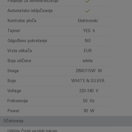
Punjenje za demineralizaciju
Automatsko isključivanje
Kontrolna ploča
Elektronski
Tajmer
YES h
Odgođeno pokretanje
NO
Vrsta utikača
EUR
Boja utičnice
white
Snaga
28W/115W W
Boje
WHITE & SILVER
Voltage
220-240 V
Frekvencija
50 Hz
Power
90 W
Očekivanja
Udišite čistiji vazduh tokom