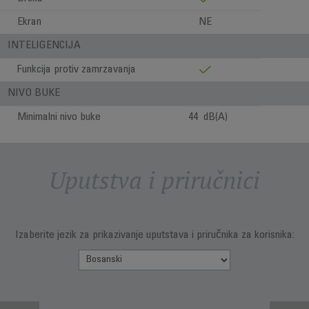
Ekran
NE
INTELIGENCIJA
Funkcija protiv zamrzavanja
NIVO BUKE
Minimalni nivo buke
44 dB(A)
Uputstva i priručnici
Izaberite jezik za prikazivanje uputstava i priručnika za korisnika: