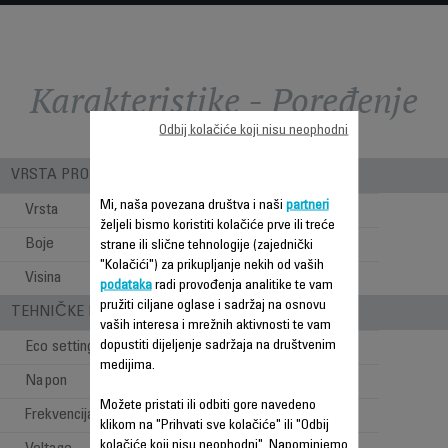
Karakteristike - Poređenje
Odbij kolačiće koji nisu neophodni
VRSTA PROIZVODA
Mi, naša povezana društva i naši
partneri
Vrsta
Klasični ventilator
željeli bismo koristiti kolačiće prve ili treće
Boje
Siva/crrna
strane ili slične tehnologije (zajednički
"Kolačići") za prikupljanje nekih od vaših
Visina
0.27 m
podataka
radi provođenja analitike te vam
pružiti ciljane oglase i sadržaj na osnovu
TEHNIČKE KARAKTERISTIKE
vaših interesa i mrežnih aktivnosti te vam
dopustiti dijeljenje sadržaja na društvenim
Eco setting
medijima.
Napon
220-230
Možete pristati ili odbiti gore navedeno
Frekvencija
50 Hz
klikom na "Prihvati sve kolačiće" ili "Odbij
kolačiće koji nisu neophodni". Napominjemo