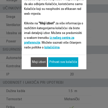
Voltage
220-230 V
da ako odbijete Kolačiće, koristićemo samo
UČINKOVITOST
Kolačiće koji su neophodni za efikasan rad
web-mjesta.
Snaga
2400
Kliknite na
"Moji izbori"
za više informacija o
Ventilator za hlađenje
različitim kategorijama kolačića i da biste
Idealna veličina sobe (m2)
30
imali detaljniji izbor. Možete se predomisliti
u svakom trenutku
iz našeg centra za
Power
2200-2400 W
preferencije
. Možete saznati više čitanjem
naše politike o
kolačićima
.
SIGURNOST
Automatsko isključivanje
Moji izbori
Prihvati sve kolačiće
Kontrolna lampica
IP
20
UDOBNOST I LAKOĆA PRI UPOTREBI
Dužina kabla
1.5 m
Termostat
Mehanički
Drška