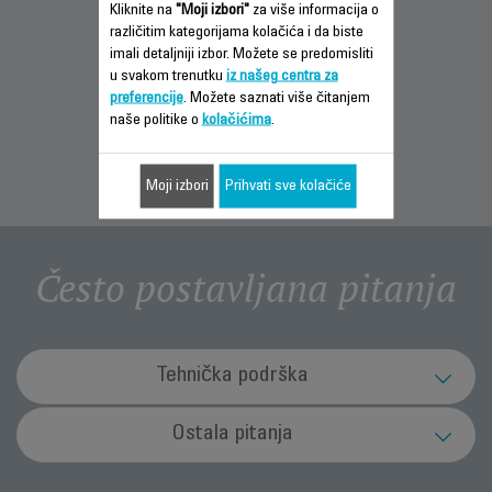
Kliknite na
"Moji izbori"
za više informacija o
različitim kategorijama kolačića i da biste
INFORMACIJE O
PREUZMITE
PREUZMITE
imali detaljniji izbor. Možete se predomisliti
GARANCIJI
PRIRUČNIK ZA
SIGURNOSNA
u svakom trenutku
iz našeg centra za
BRZI POČETAK
UPUTSTVA
preferencije
. Možete saznati više čitanjem
naše politike o
kolačićima
.
Moji izbori
Prihvati sve kolačiće
Često postavljana pitanja
Tehnička podrška
Šta da radim u slučaju kvara aparata?
Ostala pitanja
Nemojte koristiti aparat. Da biste izbjegli opasnosti odnesite
Kako mogu zbrinuti aparat kada mu prođe rok