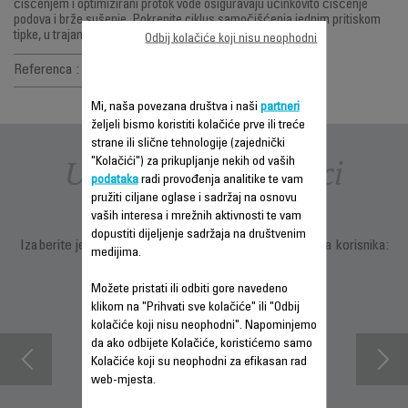
čišćenjem i optimizirani protok vode osiguravaju učinkovito čišćenje
podova i brže sušenje. Pokrenite ciklus samočišćenja jednim pritiskom
tipke, u trajanju od samo 90 sekundi, za uvijek čistu četku.
Odbij kolačiće koji nisu neophodni
Referenca :
GZ2271E0
Mi, naša povezana društva i naši
partneri
željeli bismo koristiti kolačiće prve ili treće
strane ili slične tehnologije (zajednički
Uputstva i priručnici
"Kolačići") za prikupljanje nekih od vaših
podataka
radi provođenja analitike te vam
pružiti ciljane oglase i sadržaj na osnovu
vaših interesa i mrežnih aktivnosti te vam
dopustiti dijeljenje sadržaja na društvenim
Izaberite jezik za prikazivanje uputstava i priručnika za korisnika:
medijima.
Možete pristati ili odbiti gore navedeno
klikom na "Prihvati sve kolačiće" ili "Odbij
kolačiće koji nisu neophodni". Napominjemo
da ako odbijete Kolačiće, koristićemo samo
Kolačiće koji su neophodni za efikasan rad
web-mjesta.