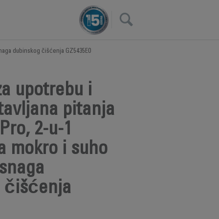
×
 snaga dubinskog čišćenja GZ5435E0
a upotrebu i
avljana pitanja
Pro, 2-u-1
a mokro i suho
 snaga
 čišćenja