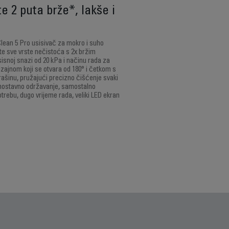
te 2 puta brže*, lakše i
ean 5 Pro usisivač za mokro i suho
ite sve vrste nečistoća s 2x bržim
sisnoj snazi od 20 kPa i načinu rada za
izajnom koji se otvara od 180° i četkom s
rašinu, pružajući precizno čišćenje svaki
Jednostavno održavanje, samostalno
trebu, dugo vrijeme rada, veliki LED ekran