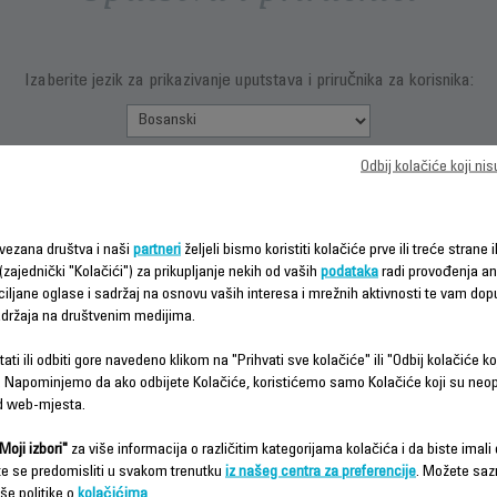
Izaberite jezik za prikazivanje uputstava i priručnika za korisnika:
Odbij kolačiće koji ni
vezana društva i naši
partneri
željeli bismo koristiti kolačiće prve ili treće strane i
(zajednički "Kolačići") za prikupljanje nekih od vaših
podataka
radi provođenja ana
ciljane oglase i sadržaj na osnovu vaših interesa i mrežnih aktivnosti te vam dopu
sadržaja na društvenim medijima.
ZMITE
PREUZMITE
INFORMACIJE
ČNIK ZA
SIGURNOSNA
GARANCIJI
POČETAK
UPUTSTVA
ati ili odbiti gore navedeno klikom na "Prihvati sve kolačiće" ili "Odbij kolačiće ko
 Napominjemo da ako odbijete Kolačiće, koristićemo samo Kolačiće koji su neo
d web-mjesta.
Moji izbori"
za više informacija o različitim kategorijama kolačića i da biste imali d
te se predomisliti u svakom trenutku
iz našeg centra za preferencije
. Možete saz
še politike o
kolačićima
.