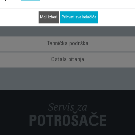
Često postavljana pitanja
Moji izbori
Prihvati sve kolačiće
Tehnička podrška
u kvara aparata?
Ostala pitanja
a biste izbjegli opasnosti odnesite ga na popravak u ovlašteni servis.
parat kada mu prođe rok upotrebe?
terijale koji se mogu obnoviti ili reciklirati. Odnesite ga u lokalni centar
parat i mislim da jedan dio nedostaje. Što da učinim?
dostaje, molimo, nazovite službu za korisnike i pomoći ćemo vam pronaći
Servis za
vke, potrošni materijal ili rezervne dijelove za aparat?
stavci
" internetske stranice da biste jednostavno našli sve što vam je 
POTROŠAČE
je za moj aparat?
gledajte dio
Garancija
na ovoj internetskoj stranici.