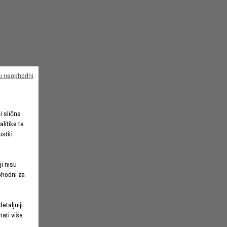
su neophodni
li slične
litike te
stiti
 O
ji nisu
phodni za
etaljniji
nati više