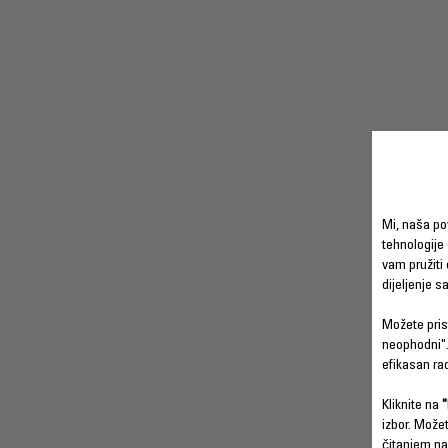
Mi, naša po
tehnologije 
vam pružiti 
dijeljenje 
PREU
PRIRU
BRZI 
Možete prist
neophodni".
efikasan ra
Kliknite na
"
izbor. Može
čitanjem na