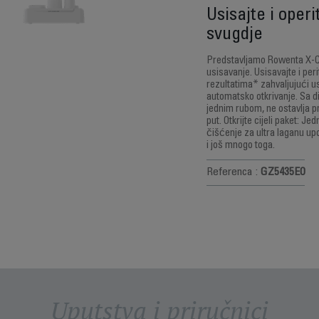
Usisajte i operi
svugdje
Predstavljamo Rowenta X-Cl
usisavanje. Usisavajte i per
rezultatima* zahvaljujući u
automatsko otkrivanje. Sa d
jednim rubom, ne ostavlja p
put. Otkrijte cijeli paket: 
čišćenje za ultra laganu upo
i još mnogo toga.
Referenca :
GZ5435E0
Uputstva i priručnici