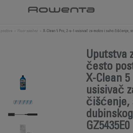
 podova
>
Floor washer
>
X-Clean 5 Pro, 2-u-1 usisivač za mokro i suho čišćenje,
Uputstva z
često post
X-Clean 5 
usisivač z
čišćenje,
dubinskog
GZ5435E0