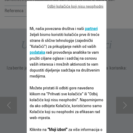
samočišćenjem i sušenjem, što vam olakšava život iz dana u dan.
Odbij kolačiće koji nisu neophodni
Referenca :
GZ5735E0
Mi, naša povezana društva i naši
partneri
željeli bismo koristiti kolačiće prve ili treće
Uputstva i priručnici
strane ili slične tehnologije (zajednički
"Kolačići") za prikupljanje nekih od vaših
podataka
radi provođenja analitike te vam
pružiti ciljane oglase i sadržaj na osnovu
vaših interesa i mrežnih aktivnosti te vam
Izaberite jezik za prikazivanje uputstava i priručnika za korisnika:
dopustiti dijeljenje sadržaja na društvenim
medijima.
Možete pristati ili odbiti gore navedeno
klikom na "Prihvati sve kolačiće" ili "Odbij
kolačiće koji nisu neophodni". Napominjemo
da ako odbijete Kolačiće, koristićemo samo
Kolačiće koji su neophodni za efikasan rad
web-mjesta.
Kliknite na
"Moji izbori"
za više informacija o