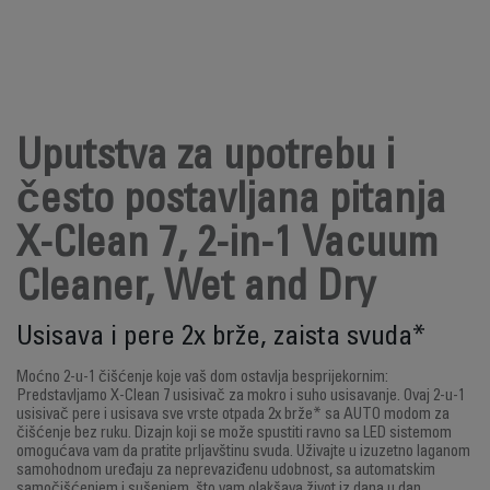
Uputstva za upotrebu i
često postavljana pitanja
X-Clean 7, 2-in-1 Vacuum
Cleaner, Wet and Dry
Usisava i pere 2x brže, zaista svuda*
Moćno 2-u-1 čišćenje koje vaš dom ostavlja besprijekornim:
Predstavljamo X-Clean 7 usisivač za mokro i suho usisavanje. Ovaj 2-u-1
usisivač pere i usisava sve vrste otpada 2x brže* sa AUTO modom za
čišćenje bez ruku. Dizajn koji se može spustiti ravno sa LED sistemom
omogućava vam da pratite prljavštinu svuda. Uživajte u izuzetno laganom
samohodnom uređaju za neprevaziđenu udobnost, sa automatskim