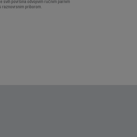
je svih površina odvojivim ručnim parnim
s raznovrsnim priborom.