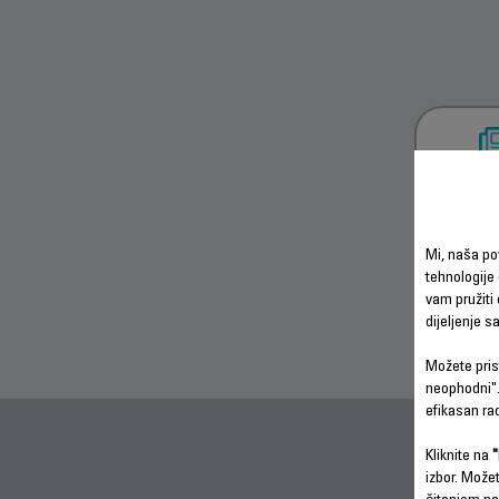
PREU
SIGU
UPU
Mi, naša po
tehnologije 
vam pružiti 
dijeljenje 
Možete prist
neophodni".
efikasan ra
Kliknite na
"
izbor. Može