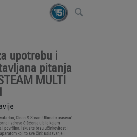
×
a upotrebu i
avljana pitanja
STEAM MULTI
H
avije
svaki dan, Clean & Steam Ultimate usisivač
orno i zdravo čišćenje u bilo kojem
 i površina. Iskusite brzu učinkovitost i
paratom koji to sve čini: usisavanje i