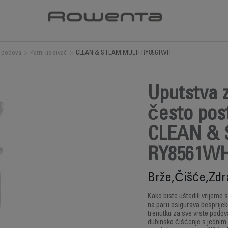
 podova
>
Parni usisivač
>
CLEAN & STEAM MULTI RY8561WH
Uputstva z
često post
CLEAN & 
RY8561W
Brže,Čišće,Zdr
Kako biste uštedili vrijeme 
na paru osigurava besprijek
trenutku za sve vrste podova
dubinsko čišćenje s jednim a