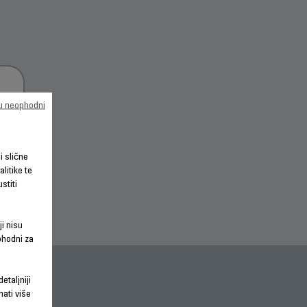
su neophodni
 O
li slične
litike te
stiti
ji nisu
phodni za
etaljniji
nati više