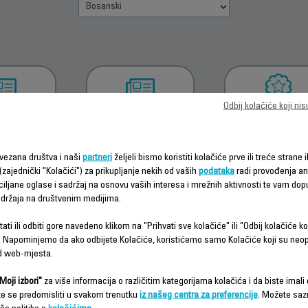
Odbij kolačiće koji ni
ZMITE
PREUZMI
INFORMACIJE
RNOSNA
UPUTSTVO ZA
GARANCIJI
TSTVA
UPOTREBU
vezana društva i naši
partneri
željeli bismo koristiti kolačiće prve ili treće strane i
(zajednički "Kolačići") za prikupljanje nekih od vaših
podataka
radi provođenja ana
ciljane oglase i sadržaj na osnovu vaših interesa i mrežnih aktivnosti te vam dopu
sadržaja na društvenim medijima.
ati ili odbiti gore navedeno klikom na "Prihvati sve kolačiće" ili "Odbij kolačiće ko
 Napominjemo da ako odbijete Kolačiće, koristićemo samo Kolačiće koji su neo
d web-mjesta.
Često postavljana pitanja
Moji izbori"
za više informacija o različitim kategorijama kolačića i da biste imali d
te se predomisliti u svakom trenutku
iz našeg centra za preferencije
. Možete saz