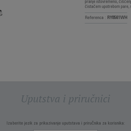
pranje istovremeno, čišćen
čistačem upotrebom pare, 
Referenca :
RY8561WH
Uputstva i priručnici
Izaberite jezik za prikazivanje uputstava i priručnika za korisnika: