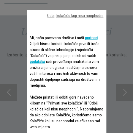
Odbij kolačiće koji nisu neophodni
Uputstva i priručnici
Mi, naša povezana društva i naši
partneri
željeli bismo koristiti kolačiće prve ili treće
strane ili slične tehnologije (zajednički
Izaberite jezik za prikazivanje uputstava i priručnika za korisnika:
"Kolačići") za prikupljanje nekih od vaših
podataka
radi provođenja analitike te vam
pružiti ciljane oglase i sadržaj na osnovu
vaših interesa i mrežnih aktivnosti te vam
dopustiti dijeljenje sadržaja na društvenim
medijima.
Možete pristati ili odbiti gore navedeno
klikom na "Prihvati sve kolačiće" ili "Odbij
kolačiće koji nisu neophodni". Napominjemo
da ako odbijete Kolačiće, koristićemo samo
INFORMACIJE O
PREUZMITE
PREUZMI
Kolačiće koji su neophodni za efikasan rad
GARANCIJI
SIGURNOSNA
UPUTSTVO ZA
web-mjesta.
UPUTSTVA
UPOTREBU