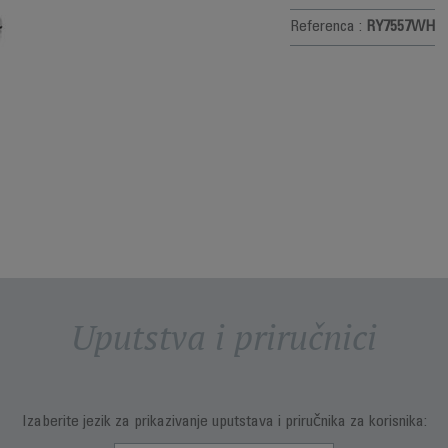
Referenca :
RY7557WH
Uputstva i priručnici
Izaberite jezik za prikazivanje uputstava i priručnika za korisnika: