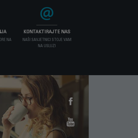
i čistač ispravno postavljen.
NJA
KONTAKTIRAJTE NAS
ORE NA
NAŠI SAVJETNICI STOJE VAM
NA USLUZI
ru.
taka.
službi za potrošače ili