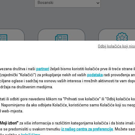
Odbij kolačiće koji ni
ZMITE
PREUZMI
INFORMACIJE
RNOSNA
UPUTSTVO ZA
GARANCIJI
TSTVA
UPOTREBU
vezana društva i naši
partneri
željeli bismo koristiti kolačiće prve ili treće strane i
(zajednički "Kolačići") za prikupljanje nekih od vaših
podataka
radi provođenja ana
ciljane oglase i sadržaj na osnovu vaših interesa i mrežnih aktivnosti te vam dopu
sadržaja na društvenim medijima.
ati ili odbiti gore navedeno klikom na "Prihvati sve kolačiće" ili "Odbij kolačiće ko
 Napominjemo da ako odbijete Kolačiće, koristićemo samo Kolačiće koji su neo
d web-mjesta.
Često postavljana pitanja
Moji izbori"
za više informacija o različitim kategorijama kolačića i da biste imali d
te se predomisliti u svakom trenutku
iz našeg centra za preferencije
. Možete saz