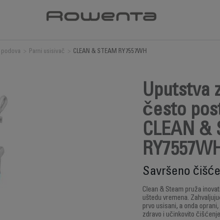
 podova
>
Parni usisivač
>
CLEAN & STEAM RY7557WH
Uputstva z
često post
CLEAN &
RY7557W
Savršeno čišće
Clean & Steam pruža inovati
uštedu vremena. Zahvaljujući
prvo usisani, a onda oprani,
zdravo i učinkovito čišćenje