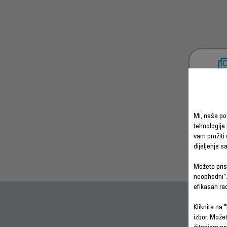
PREU
SIGU
UPU
Mi, naša po
tehnologije 
vam pružiti 
dijeljenje 
Možete prist
neophodni".
efikasan ra
Kliknite na
"
izbor. Može