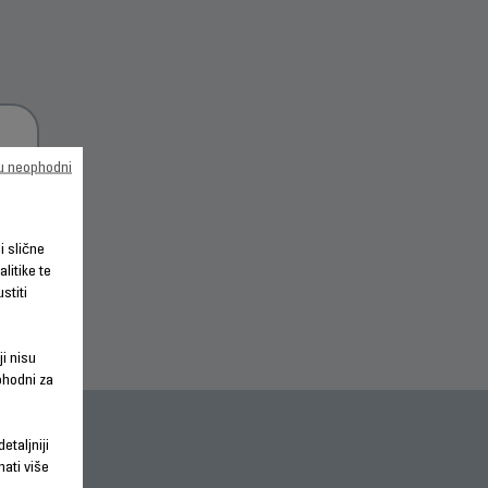
su neophodni
 O
li slične
litike te
stiti
ji nisu
phodni za
etaljniji
nati više