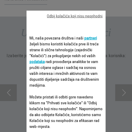
Odbij kolačiće koji nisu neophodni
Uputstva i priručnici
Mi, naša povezana društva i naši
partneri
željeli bismo koristiti kolačiće prve ili treće
strane ili slične tehnologije (zajednički
Izaberite jezik za prikazivanje uputstava i priručnika za korisnika:
"Kolačići") za prikupljanje nekih od vaših
podataka
radi provođenja analitike te vam
pružiti ciljane oglase i sadržaj na osnovu
vaših interesa i mrežnih aktivnosti te vam
dopustiti dijeljenje sadržaja na društvenim
medijima.
Možete pristati ili odbiti gore navedeno
klikom na "Prihvati sve kolačiće" ili "Odbij
kolačiće koji nisu neophodni". Napominjemo
da ako odbijete Kolačiće, koristićemo samo
INFORMACIJE O
PREUZMITE
PREUZMI
Kolačiće koji su neophodni za efikasan rad
GARANCIJI
SIGURNOSNA
UPUTSTVO ZA
web-mjesta.