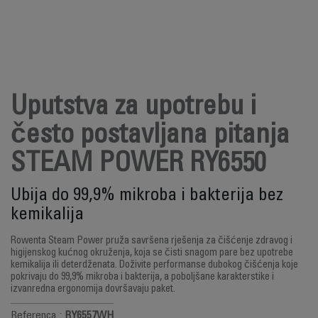
Uputstva za upotrebu i
često postavljana pitanja
STEAM POWER RY6550
Ubija do 99,9% mikroba i bakterija bez
kemikalija
Rowenta Steam Power pruža savršena rješenja za čišćenje zdravog i
higijenskog kućnog okruženja, koja se čisti snagom pare bez upotrebe
kemikalija ili deterdženata. Doživite performanse dubokog čišćenja koje
pokrivaju do 99,9% mikroba i bakterija, a poboljšane karakterstike i
izvanredna ergonomija dovršavaju paket.
Referenca :
RY6557WH