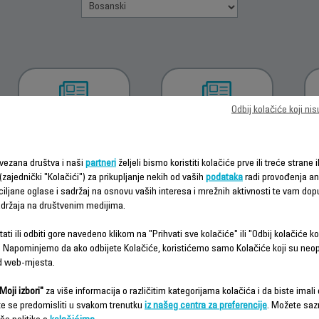
Odbij kolačiće koji ni
PREUZMI
UPUTSTVO ZA
UPOTREBU
vezana društva i naši
partneri
željeli bismo koristiti kolačiće prve ili treće strane i
(zajednički "Kolačići") za prikupljanje nekih od vaših
podataka
radi provođenja ana
ciljane oglase i sadržaj na osnovu vaših interesa i mrežnih aktivnosti te vam dopu
sadržaja na društvenim medijima.
ati ili odbiti gore navedeno klikom na "Prihvati sve kolačiće" ili "Odbij kolačiće ko
 Napominjemo da ako odbijete Kolačiće, koristićemo samo Kolačiće koji su neo
d web-mjesta.
Često postavljana pitanja
Moji izbori"
za više informacija o različitim kategorijama kolačića i da biste imali d
te se predomisliti u svakom trenutku
iz našeg centra za preferencije
. Možete saz