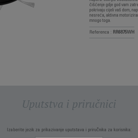
napora. Otkrijte visokotehn
čišćenje gdje god vam zatreb
pokrivaju cijeli vaš dom, na
nesreća, aktivna motorizira
mnogo toga.
Referenca :
RR6875WH
Uputstva i priručnici
Izaberite jezik za prikazivanje uputstava i priručnika za korisnika: