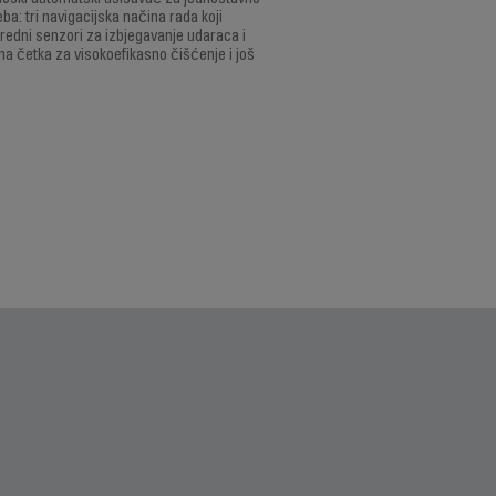
ološki automatski usisavač za jednostavno
a: tri navigacijska načina rada koji
predni senzori za izbjegavanje udaraca i
na četka za visokoefikasno čišćenje i još