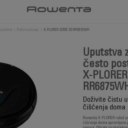
 podova
>
Robot usisivač
>
X-PLORER SERIE 20 RR6875WH
Uputstva z
često post
X-PLORER
RR6875W
Doživite čistu
čišćenja doma
Rowenta X-PLORER robot usi
čišćenje doma opremljeno 