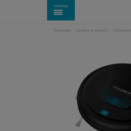
IZBORNIK
Homepage
>
Uputstva za upotrebu
>
Održavanje