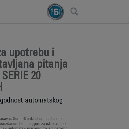
×
a upotrebu i
avljana pitanja
 SERIE 20
H
 ugodnost automatskog
savač Serie 20 prikladno je rješenje za
pouzdanom tehnologijom za iskustvo bez