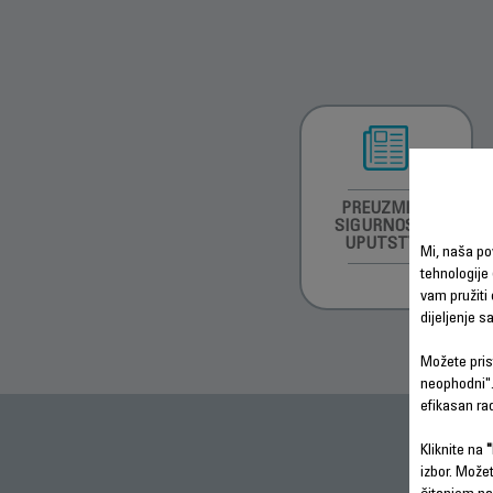
PREUZMITE
SIGURNOSNA
UPUTSTVA
Mi, naša po
tehnologije 
vam pružiti 
dijeljenje 
Možete prist
neophodni".
efikasan ra
Kliknite na
"
izbor. Može