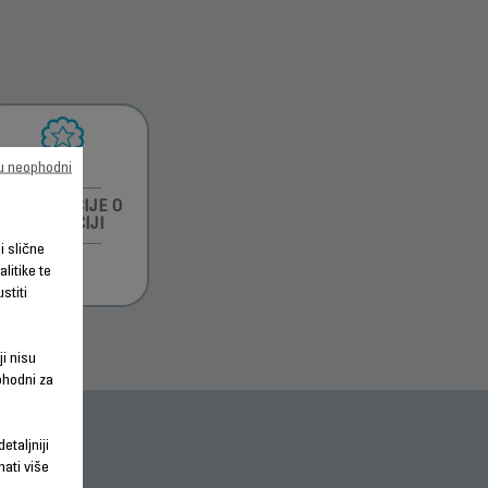
su neophodni
INFORMACIJE O
GARANCIJI
li slične
litike te
stiti
ji nisu
phodni za
etaljniji
nati više