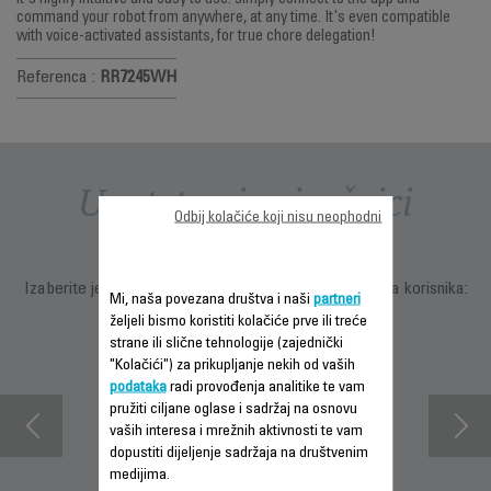
it's highly intuitive and easy to use: simply connect to the app and
command your robot from anywhere, at any time. It's even compatible
with voice-activated assistants, for true chore delegation!
Referenca :
RR7245WH
Uputstva i priručnici
Odbij kolačiće koji nisu neophodni
Izaberite jezik za prikazivanje uputstava i priručnika za korisnika:
Mi, naša povezana društva i naši
partneri
željeli bismo koristiti kolačiće prve ili treće
strane ili slične tehnologije (zajednički
"Kolačići") za prikupljanje nekih od vaših
podataka
radi provođenja analitike te vam
pružiti ciljane oglase i sadržaj na osnovu
vaših interesa i mrežnih aktivnosti te vam
dopustiti dijeljenje sadržaja na društvenim
medijima.