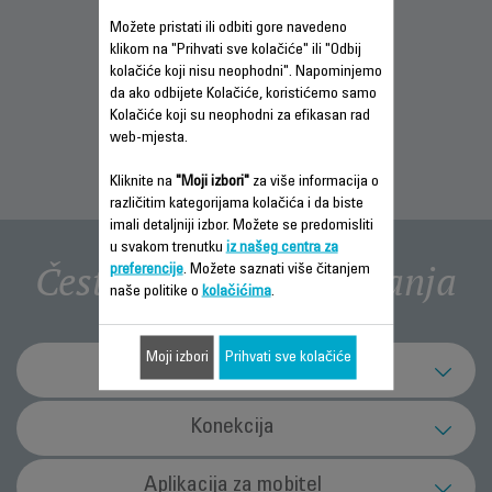
Možete pristati ili odbiti gore navedeno
INFORMACIJE O
PREUZMITE
klikom na "Prihvati sve kolačiće" ili "Odbij
GARANCIJI
SIGURNOSNA
kolačiće koji nisu neophodni". Napominjemo
UPUTSTVA
da ako odbijete Kolačiće, koristićemo samo
Kolačiće koji su neophodni za efikasan rad
web-mjesta.
Kliknite na
"Moji izbori"
za više informacija o
različitim kategorijama kolačića i da biste
imali detaljniji izbor. Možete se predomisliti
u svakom trenutku
iz našeg centra za
Često postavljana pitanja
preferencije
. Možete saznati više čitanjem
naše politike o
kolačićima
.
Moji izbori
Prihvati sve kolačiće
Kompatibilnost
Je li aplikacija Robots kompatibilna s
Konekcija
tabletima?
Wi-Fi: S kojom Wi-Fi mrežom se moj proizvod
Aplikacija za mobitel
Aplikacija za robote namijenjena je isključivo pametnim