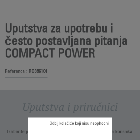
Uputstva za upotrebu i
često postavljana pitanja
COMPACT POWER
Referenca :
RO386101
Uputstva i priručnici
Odbij kolačiće koji nisu neophodni
Izaberite jezik za prikazivanje uputstava i priručnika za korisnika: