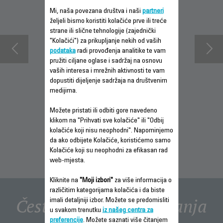
Mi, naša povezana društva i naši
partneri
željeli bismo koristiti kolačiće prve ili treće
strane ili slične tehnologije (zajednički
"Kolačići") za prikupljanje nekih od vaših
podataka
radi provođenja analitike te vam
pružiti ciljane oglase i sadržaj na osnovu
vaših interesa i mrežnih aktivnosti te vam
dopustiti dijeljenje sadržaja na društvenim
medijima.
INFORMACIJE O
PREUZMI
INFORMACIJE O
GARANCIJI
UPUTSTVO ZA
GARANCIJI
Možete pristati ili odbiti gore navedeno
UPOTREBU
klikom na "Prihvati sve kolačiće" ili "Odbij
kolačiće koji nisu neophodni". Napominjemo
da ako odbijete Kolačiće, koristićemo samo
Kolačiće koji su neophodni za efikasan rad
web-mjesta.
Kliknite na
"Moji izbori"
za više informacija o
različitim kategorijama kolačića i da biste
Često postavljana pitanja
imali detaljniji izbor. Možete se predomisliti
u svakom trenutku
iz našeg centra za
preferencije
. Možete saznati više čitanjem