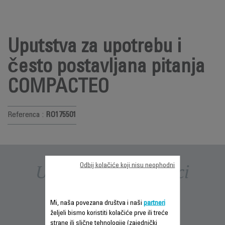
Uputstva za upotrebu i
često postavljana pitanja
COMPACTEO
Referenca :
RO175501
Uputstva i priručnici
Odbij kolačiće koji nisu neophodni
Mi, naša povezana društva i naši
partneri
željeli bismo koristiti kolačiće prve ili treće
strane ili slične tehnologije (zajednički