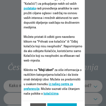
"Kolačići") za prikupljanje nekih od vaših
podataka
radi provođenja analitike te vam
pružiti ciljane oglase i sadržaj na osnovu
INFORMACIJE O
INFORMACIJE O
INFORMACIJE O
vaših interesa i mrežnih aktivnosti te vam
GARANCIJI
GARANCIJI
GARANCIJI
dopustiti dijeljenje sadržaja na društvenim
medijima.
Možete pristati ili odbiti gore navedeno
klikom na "Prihvati sve kolačiće" ili "Odbij
kolačiće koji nisu neophodni". Napominjemo
da ako odbijete Kolačiće, koristićemo samo
Kolačiće koji su neophodni za efikasan rad
web-mjesta.
Često postavljana pitanja
Kliknite na
"Moji izbori"
za više informacija o
različitim kategorijama kolačića i da biste
imali detaljniji izbor. Možete se predomisliti
u svakom trenutku
iz našeg centra za
Kako mogu efikasnije koristiti svoj proizvod?
preferencije
. Možete saznati više čitanjem
naše politike o
kolačićima
.
Mogu li ponovo koristiti vrećicu za prašinu?
Održavanje i čišćenje