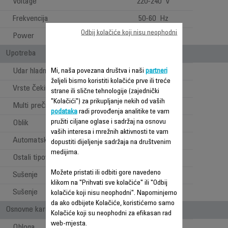
Voltage
220-240 V
Frekvencija
50-60 Hz
Odbij kolačiće koji nisu neophodni
Power
840-1000 W
Upotreba
Udar hladnog zraka
Mi, naša povezana društva i naši
partneri
željeli bismo koristiti kolačiće prve ili treće
Vrste čekinja
Prirodan
strane ili slične tehnologije (zajednički
"Kolačići") za prikupljanje nekih od vaših
Multi prečnik
podataka
radi provođenja analitike te vam
pružiti ciljane oglase i sadržaj na osnovu
Oblik
Okrugao
vaših interesa i mrežnih aktivnosti te vam
Automatsko rotiranje
dopustiti dijeljenje sadržaja na društvenim
medijima.
Ostali tipovi
Rotirajuća četka
Možete pristati ili odbiti gore navedeno
Sušenje
klikom na "Prihvati sve kolačiće" ili "Odbij
Sušenje
kolačiće koji nisu neophodni". Napominjemo
da ako odbijete Kolačiće, koristićemo samo
Osnovne karakteristike
Kolačiće koji su neophodni za efikasan rad
web-mjesta.
Obloga
Ostalo