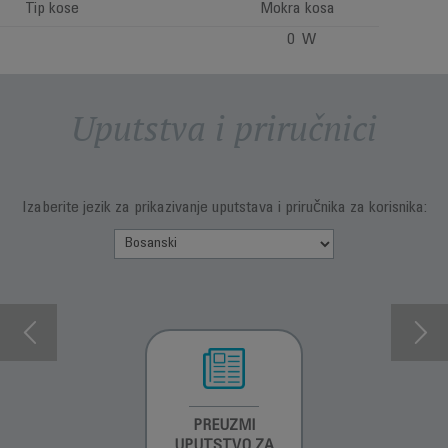
Tip kose
Mokra kosa
0 W
Uputstva i priručnici
Izaberite jezik za prikazivanje uputstava i priručnika za korisnika:
INFORMACIJE O
PREUZMI
INFORMACIJE O
GARANCIJI
UPUTSTVO ZA
GARANCIJI