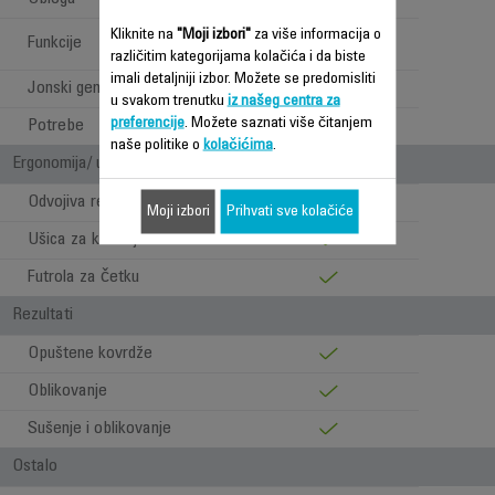
Grijanje, sušenje i
Kliknite na
"Moji izbori"
za više informacija o
Funkcije
rotiranje
različitim kategorijama kolačića i da biste
imali detaljniji izbor. Možete se predomisliti
Jonski generator
u svakom trenutku
iz našeg centra za
preferencije
. Možete saznati više čitanjem
Potrebe
Povećajte volumen
naše politike o
kolačićima
.
Ergonomija/ udobnost pri upotrebi
Odvojiva rešetka
Moji izbori
Prihvati sve kolačiće
Ušica za kačenje
Futrola za četku
Rezultati
Opuštene kovrdže
Oblikovanje
Sušenje i oblikovanje
Ostalo