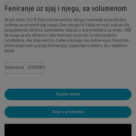
Feniranje uz sjaj i njegu, sa volumenom
Brush Activ' Dry & Style ima keramičku oblogu i nastavak za prethodno
sušenje za vrhunski sjaj i njegu. Ova rotirajuća četka na vrući zrak pruža
besprijekoran stil kroz automatsku rotaciju s dva prekidača za smjer. 1000
W snage pruža efikasno i lako feniranje sa brzim i profesionalnim
rezultatima, dok dvije veličine četke pokrivaju sve dužine kose. Dvostruki
jonski pojačivači pružaju blistav sjaj i izgled kao u salonu, ali u vlastitom
domu.
Referenca : CF9550F0
Kupite online
Kupi u prodavnici