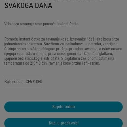
SVAKOGA DANA
Vrlo brzo ravnanje kose pomoću Instant četke
Pomoću Instant četke za ravnanje kose, izravnajte i češljajte kosu brzo
jednostavnim pokretom. Savršena za svakodnevnu upotrebu, zagrijane
čekinje sa keramičkog oblogom pružaju prirodno ravnanje, a istovremeno
njeguju kosu. Istovremeno, pravi ionski generator kosu čini glatkom,
sjajnom bez statičkog elektriciteta. S digitalnim zaslonom, optimalna
temperatura od 210 ° C čini ravnanje kose brzim i efikasnim.
Referenca : CF5710F0
Kupite online
Kupi u prodavnici