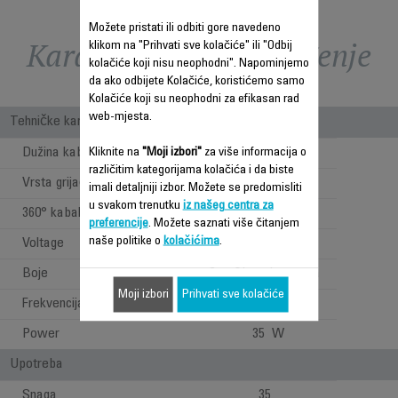
Možete pristati ili odbiti gore navedeno
Karakteristike - Poređenje
klikom na "Prihvati sve kolačiće" ili "Odbij
kolačiće koji nisu neophodni". Napominjemo
da ako odbijete Kolačiće, koristićemo samo
Kolačiće koji su neophodni za efikasan rad
web-mjesta.
Tehničke karakteristike
Dužina kabla
1.80 m
Kliknite na
"Moji izbori"
za više informacija o
različitim kategorijama kolačića i da biste
Vrsta grijača
Keramika
imali detaljniji izbor. Možete se predomisliti
u svakom trenutku
iz našeg centra za
360° kabal
preferencije
. Možete saznati više čitanjem
naše politike o
kolačićima
.
Voltage
230 V
Boje
Crna&karmin crvena
Moji izbori
Prihvati sve kolačiće
Frekvencija
50 Hz
Power
35 W
Upotreba
Snaga
35