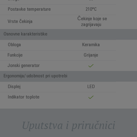
Postavke temperature
210°C
Čekinje koje se
Vrste čekinja
zagrijavaju
Osnovne karakteristike
Obloga
Keramika
Funkcije
Grijanje
Jonski generator
Ergonomija/ udobnost pri upotrebi
Displej
LED
Indikator toplote
Uputstva i priručnici